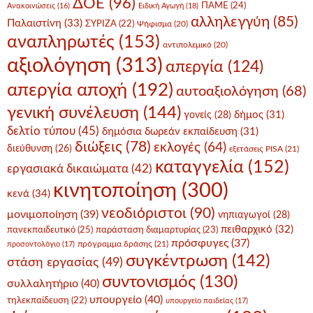
ΔΟΕ
(96)
ΠΑΜΕ
(24)
Ανακοινώσεις
(16)
Ειδική Αγωγή
(18)
αλληλεγγύη
(85)
Παλαιστίνη
(33)
ΣΥΡΙΖΑ
(22)
Ψήφισμα
(20)
αναπληρωτές
(153)
αντιπολεμικό
(20)
αξιολόγηση
(313)
απεργία
(124)
απεργία αποχή
(192)
αυτοαξιολόγηση
(68)
γενική συνέλευση
(144)
δήμος
(31)
γονείς
(28)
δελτίο τύπου
(45)
δημόσια δωρεάν εκπαίδευση
(31)
διώξεις
(78)
εκλογές
(64)
διεύθυνση
(26)
εξετάσεις PISA
(21)
καταγγελία
(152)
εργασιακά δικαιώματα
(42)
κινητοποίηση
(300)
κενά
(34)
νεοδιόριστοι
(90)
μονιμοποίηση
(39)
νηπιαγωγοί
(28)
πειθαρχικό
(32)
πανεκπαιδευτικό
(25)
παράσταση διαμαρτυρίας
(23)
πρόσφυγες
(37)
πρόγραμμα δράσης
(21)
προσοντολόγιο
(17)
συγκέντρωση
(142)
στάση εργασίας
(49)
συντονισμός
(130)
συλλαλητήριο
(40)
υπουργείο
(40)
τηλεκπαίδευση
(22)
υπουργείο παιδείας
(17)