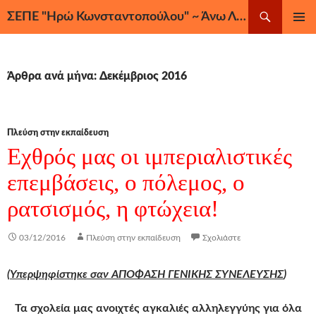
Μετάβαση
Αναζήτηση
ΣΕΠΕ "Ηρώ Κωνσταντοπούλου" ~ Άνω Λιόσια, Ζεφύρι, Φυλή
σε
ΚΎΡΙΟ
περιεχόμενο
ΜΕΝΟΎ
Άρθρα ανά μήνα: Δεκέμβριος 2016
Πλεύση στην εκπαίδευση
Εχθρός μας οι ιμπεριαλιστικές
επεμβάσεις, ο πόλεμος, ο
ρατσισμός, η φτώχεια!
03/12/2016
Πλεύση στην εκπαίδευση
Σχολιάστε
(
Υπερψηφίστηκε σαν ΑΠΟΦΑΣΗ ΓΕΝΙΚΗΣ ΣΥΝΕΛΕΥΣΗΣ
)
Τα σχολεία μας ανοιχτές αγκαλιές αλληλεγγύης για όλα