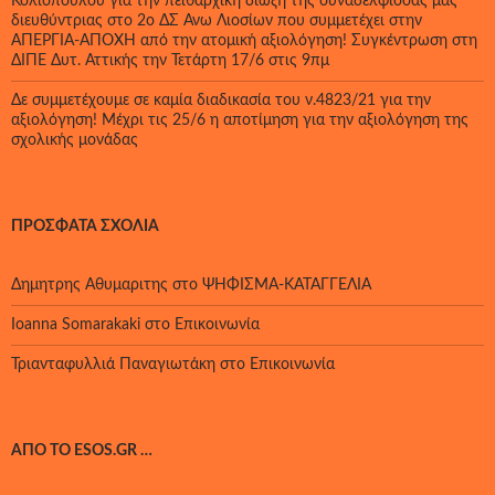
Κολιοπούλου για την πειθαρχική δίωξη της συναδέλφισσας μας
διευθύντριας στο 2ο ΔΣ Άνω Λιοσίων που συμμετέχει στην
ΑΠΕΡΓΙΑ-ΑΠΟΧΗ από την ατομική αξιολόγηση! Συγκέντρωση στη
ΔΙΠΕ Δυτ. Αττικής την Τετάρτη 17/6 στις 9πμ
Δε συμμετέχουμε σε καμία διαδικασία του ν.4823/21 για την
αξιολόγηση! Μέχρι τις 25/6 η αποτίμηση για την αξιολόγηση της
σχολικής μονάδας
ΠΡΌΣΦΑΤΑ ΣΧΌΛΙΑ
Δημητρης Αθυμαριτης
στο
ΨΗΦΙΣΜΑ-ΚΑΤΑΓΓΕΛΙΑ
Ioanna Somarakaki
στο
Επικοινωνία
Τριανταφυλλιά Παναγιωτάκη
στο
Επικοινωνία
ΑΠΌ ΤΟ ESOS.GR …