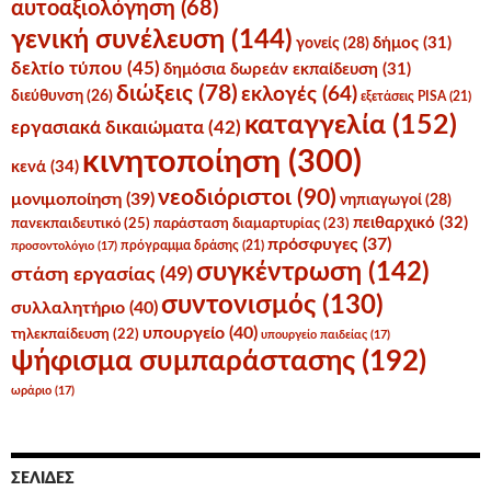
αυτοαξιολόγηση
(68)
γενική συνέλευση
(144)
δήμος
(31)
γονείς
(28)
δελτίο τύπου
(45)
δημόσια δωρεάν εκπαίδευση
(31)
διώξεις
(78)
εκλογές
(64)
διεύθυνση
(26)
εξετάσεις PISA
(21)
καταγγελία
(152)
εργασιακά δικαιώματα
(42)
κινητοποίηση
(300)
κενά
(34)
νεοδιόριστοι
(90)
μονιμοποίηση
(39)
νηπιαγωγοί
(28)
πειθαρχικό
(32)
πανεκπαιδευτικό
(25)
παράσταση διαμαρτυρίας
(23)
πρόσφυγες
(37)
πρόγραμμα δράσης
(21)
προσοντολόγιο
(17)
συγκέντρωση
(142)
στάση εργασίας
(49)
συντονισμός
(130)
συλλαλητήριο
(40)
υπουργείο
(40)
τηλεκπαίδευση
(22)
υπουργείο παιδείας
(17)
ψήφισμα συμπαράστασης
(192)
ωράριο
(17)
ΣΕΛΊΔΕΣ