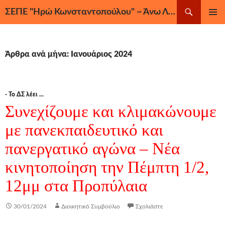
Μετάβαση
Αναζήτηση
ΣΕΠΕ "Ηρώ Κωνσταντοπούλου" ~ Άνω Λιόσια, Ζεφύρι, Φυλή
σε
ΚΎΡΙΟ
περιεχόμενο
ΜΕΝΟΎ
Άρθρα ανά μήνα: Ιανουάριος 2024
- Το ΔΣ λέει ...
Συνεχίζουμε και κλιμακώνουμε
με πανεκπαιδευτικό και
πανεργατικό αγώνα – Νέα
κινητοποίηση την Πέμπτη 1/2,
12μμ στα Προπύλαια
30/01/2024
Διοικητικό Συμβούλιο
Σχολιάστε