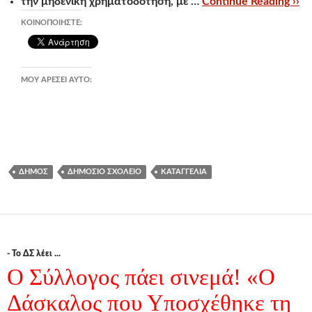
την μηδενική χρηματοδότηση, με …
Continue Reading ››
ΚΟΙΝΟΠΟΙΉΣΤΕ:
ΜΟΥ ΑΡΈΣΕΙ ΑΥΤΌ:
ΔΉΜΟΣ
ΔΗΜΌΣΙΟ ΣΧΟΛΕΊΟ
ΚΑΤΑΓΓΕΛΊΑ
- Το ΔΣ λέει ...
Ο Σύλλογος πάει σινεμά! «Ο
Δάσκαλος που Υποσχέθηκε τη