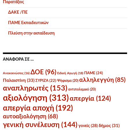
Παρατάξεις
ΔΑΚΕ /ΠΕ
ΠΑΜΕ Εκπαιδευτικών
Πλεύση στην εκπαίδευση
ΑΝΑΦΟΡΆ ΣΕ …
ΔΟΕ
(96)
ΠΑΜΕ
(24)
Ανακοινώσεις
(16)
Ειδική Αγωγή
(18)
αλληλεγγύη
(85)
Παλαιστίνη
(33)
ΣΥΡΙΖΑ
(22)
Ψήφισμα
(20)
αναπληρωτές
(153)
αντιπολεμικό
(20)
αξιολόγηση
(313)
απεργία
(124)
απεργία αποχή
(192)
αυτοαξιολόγηση
(68)
γενική συνέλευση
(144)
δήμος
(31)
γονείς
(28)