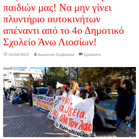
παιδιών μας! Να μην γίνει
πλυντήριο αυτοκινήτων
απέναντι από το 4ο Δημοτικό
Σχολείο Άνω Λιοσίων!
10/04/2025
Διοικητικό Συμβούλιο
Σχολιάστε