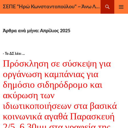
Μετάβαση
Αναζήτηση
ΣΕΠΕ "Ηρώ Κωνσταντοπούλου" ~ Άνω Λιόσια, Ζεφύρι, Φυλή
σε
ΚΎΡΙΟ
περιεχόμενο
ΜΕΝΟΎ
Άρθρα ανά μήνα: Απρίλιος 2025
- Το ΔΣ λέει ...
Πρόσκληση σε σύσκεψη για
οργάνωση καμπάνιας για
δημόσιο σιδηρόδρομο και
ακύρωση των
ιδιωτικοποιήσεων στα βασικά
κοινωνικά αγαθά Παρασκευή
2/5, 6.30μμ στα γραφεία της