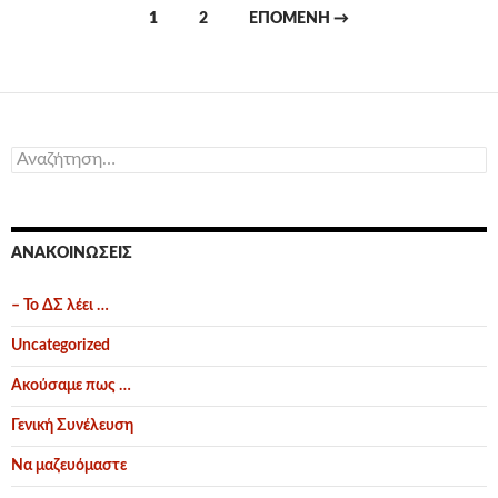
Πλοήγηση
1
2
ΕΠΌΜΕΝΗ →
άρθρων
Αναζήτηση
για:
ΑΝΑΚΟΙΝΏΣΕΙΣ
– Το ΔΣ λέει …
Uncategorized
Ακούσαμε πως …
Γενική Συνέλευση
Να μαζευόμαστε