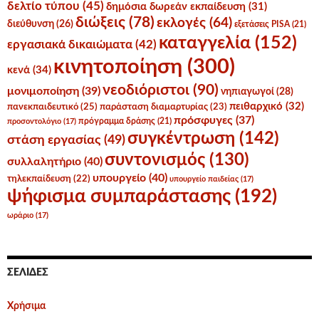
δελτίο τύπου
(45)
δημόσια δωρεάν εκπαίδευση
(31)
διώξεις
(78)
εκλογές
(64)
διεύθυνση
(26)
εξετάσεις PISA
(21)
καταγγελία
(152)
εργασιακά δικαιώματα
(42)
κινητοποίηση
(300)
κενά
(34)
νεοδιόριστοι
(90)
μονιμοποίηση
(39)
νηπιαγωγοί
(28)
πειθαρχικό
(32)
πανεκπαιδευτικό
(25)
παράσταση διαμαρτυρίας
(23)
πρόσφυγες
(37)
πρόγραμμα δράσης
(21)
προσοντολόγιο
(17)
συγκέντρωση
(142)
στάση εργασίας
(49)
συντονισμός
(130)
συλλαλητήριο
(40)
υπουργείο
(40)
τηλεκπαίδευση
(22)
υπουργείο παιδείας
(17)
ψήφισμα συμπαράστασης
(192)
ωράριο
(17)
ΣΕΛΊΔΕΣ
Χρήσιμα