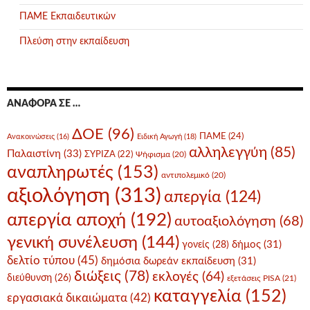
ΠΑΜΕ Εκπαιδευτικών
Πλεύση στην εκπαίδευση
ΑΝΑΦΟΡΆ ΣΕ …
ΔΟΕ
(96)
ΠΑΜΕ
(24)
Ανακοινώσεις
(16)
Ειδική Αγωγή
(18)
αλληλεγγύη
(85)
Παλαιστίνη
(33)
ΣΥΡΙΖΑ
(22)
Ψήφισμα
(20)
αναπληρωτές
(153)
αντιπολεμικό
(20)
αξιολόγηση
(313)
απεργία
(124)
απεργία αποχή
(192)
αυτοαξιολόγηση
(68)
γενική συνέλευση
(144)
δήμος
(31)
γονείς
(28)
δελτίο τύπου
(45)
δημόσια δωρεάν εκπαίδευση
(31)
διώξεις
(78)
εκλογές
(64)
διεύθυνση
(26)
εξετάσεις PISA
(21)
καταγγελία
(152)
εργασιακά δικαιώματα
(42)