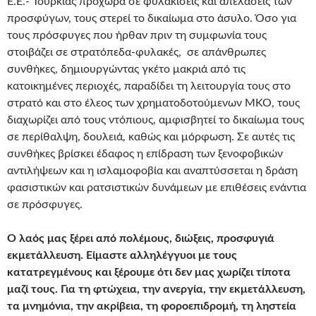
Ε.Ε.- Τουρκίας προχωρά σε φυλακίσεις και απελάσεις των
προσφύγων, τους στερεί το δικαίωμα στο άσυλο. Όσο για
τους πρόσφυγες που ήρθαν πριν τη συμφωνία τους
στοιβάζει σε στρατόπεδα-φυλακές, σε απάνθρωπες
συνθήκες, δημιουργώντας γκέτο μακριά από τις
κατοικημένες περιοχές, παραδίδει τη λειτουργία τους στο
στρατό και στο έλεος των χρηματοδοτούμενων ΜΚΟ, τους
διαχωρίζει από τους ντόπιους, αμφισβητεί το δικαίωμα τους
σε περίθαλψη, δουλειά, καθώς και μόρφωση. Σε αυτές τις
συνθήκες βρίσκει έδαφος η επίδραση των ξενοφοβικών
αντιλήψεων και η ισλαμοφοβία και αναπτύσσεται η δράση
φασιστικών και ρατσιστικών δυνάμεων με επιθέσεις ενάντια
σε πρόσφυγες.
Ο λαός μας ξέρει από πολέμους, διώξεις, προσφυγιά
εκμετάλλευση. Είμαστε αλληλέγγυοι με τους
κατατρεγμένους και ξέρουμε ότι δεν μας χωρίζει τίποτα
μαζί τους. Για τη φτώχεια, την ανεργία, την εκμετάλλευση,
τα μνημόνια, την ακρίβεια, τη φοροεπιδρομή, τη ληστεία