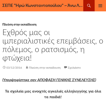
Μετάβαση
Αναζήτηση
ΣΕΠΕ "Ηρώ Κωνσταντοπούλου" ~ Άνω Λιόσια, Ζεφύρι, Φυλή
σε
ΚΎΡΙΟ
περιεχόμενο
ΜΕΝΟΎ
Πλεύση στην εκπαίδευση
Εχθρός μας οι
ιμπεριαλιστικές επεμβάσεις, ο
πόλεμος, ο ρατσισμός, η
φτώχεια!
03/12/2016
Πλεύση στην εκπαίδευση
Σχολιάστε
(
Υπερψηφίστηκε σαν ΑΠΟΦΑΣΗ ΓΕΝΙΚΗΣ ΣΥΝΕΛΕΥΣΗΣ
)
Τα σχολεία μας ανοιχτές αγκαλιές αλληλεγγύης για όλα
τα παιδιά!