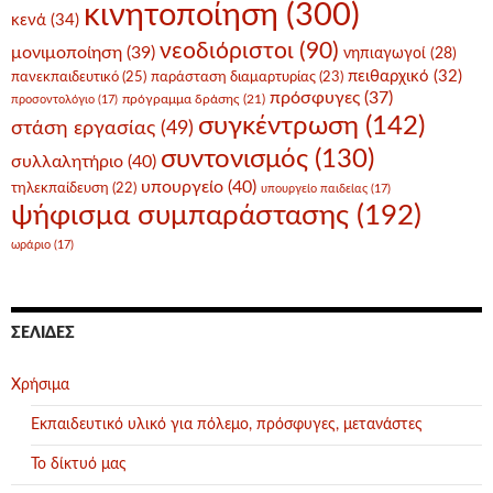
κινητοποίηση
(300)
κενά
(34)
νεοδιόριστοι
(90)
μονιμοποίηση
(39)
νηπιαγωγοί
(28)
πειθαρχικό
(32)
πανεκπαιδευτικό
(25)
παράσταση διαμαρτυρίας
(23)
πρόσφυγες
(37)
πρόγραμμα δράσης
(21)
προσοντολόγιο
(17)
συγκέντρωση
(142)
στάση εργασίας
(49)
συντονισμός
(130)
συλλαλητήριο
(40)
υπουργείο
(40)
τηλεκπαίδευση
(22)
υπουργείο παιδείας
(17)
ψήφισμα συμπαράστασης
(192)
ωράριο
(17)
ΣΕΛΊΔΕΣ
Χρήσιμα
Εκπαιδευτικό υλικό για πόλεμο, πρόσφυγες, μετανάστες
Το δίκτυό μας