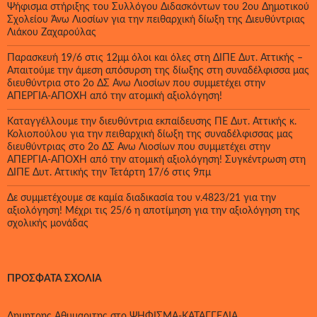
Ψήφισμα στήριξης του Συλλόγου Διδασκόντων του 2ου Δημοτικού
Σχολείου Άνω Λιοσίων για την πειθαρχική δίωξη της Διευθύντριας
Λιάκου Ζαχαρούλας
Παρασκευή 19/6 στις 12μμ όλοι και όλες στη ΔΙΠΕ Δυτ. Αττικής –
Απαιτούμε την άμεση απόσυρση της δίωξης στη συναδέλφισσα μας
διευθύντρια στο 2ο ΔΣ Άνω Λιοσίων που συμμετέχει στην
ΑΠΕΡΓΙΑ-ΑΠΟΧΗ από την ατομική αξιολόγηση!
Καταγγέλλουμε την διευθύντρια εκπαίδευσης ΠΕ Δυτ. Αττικής κ.
Κολιοπούλου για την πειθαρχική δίωξη της συναδέλφισσας μας
διευθύντριας στο 2ο ΔΣ Άνω Λιοσίων που συμμετέχει στην
ΑΠΕΡΓΙΑ-ΑΠΟΧΗ από την ατομική αξιολόγηση! Συγκέντρωση στη
ΔΙΠΕ Δυτ. Αττικής την Τετάρτη 17/6 στις 9πμ
Δε συμμετέχουμε σε καμία διαδικασία του ν.4823/21 για την
αξιολόγηση! Μέχρι τις 25/6 η αποτίμηση για την αξιολόγηση της
σχολικής μονάδας
ΠΡΌΣΦΑΤΑ ΣΧΌΛΙΑ
Δημητρης Αθυμαριτης
στο
ΨΗΦΙΣΜΑ-ΚΑΤΑΓΓΕΛΙΑ