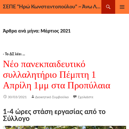
Μετάβαση
Αναζήτηση
ΣΕΠΕ "Ηρώ Κωνσταντοπούλου" ~ Άνω Λιόσια, Ζεφύρι, Φυλή
σε
ΚΎΡΙΟ
περιεχόμενο
ΜΕΝΟΎ
Άρθρα ανά μήνα: Μάρτιος 2021
- Το ΔΣ λέει ...
Νέο πανεκπαιδευτικό
συλλαλητήριο Πέμπτη 1
Απρίλη 1μμ στα Προπύλαια
30/03/2021
Διοικητικό Συμβούλιο
Σχολιάστε
1-4 ώρες στάση εργασίας από το
Σύλλογο