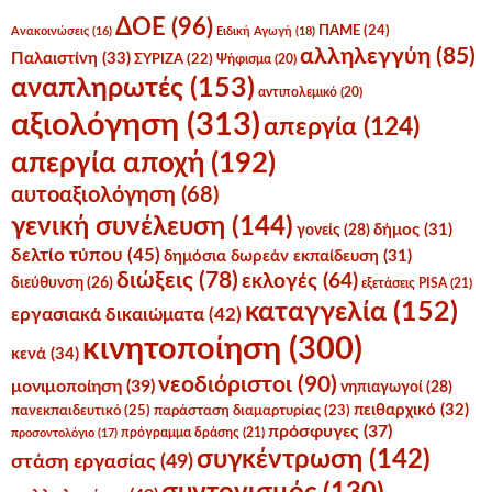
ΔΟΕ
(96)
ΠΑΜΕ
(24)
Ανακοινώσεις
(16)
Ειδική Αγωγή
(18)
αλληλεγγύη
(85)
Παλαιστίνη
(33)
ΣΥΡΙΖΑ
(22)
Ψήφισμα
(20)
αναπληρωτές
(153)
αντιπολεμικό
(20)
αξιολόγηση
(313)
απεργία
(124)
απεργία αποχή
(192)
αυτοαξιολόγηση
(68)
γενική συνέλευση
(144)
δήμος
(31)
γονείς
(28)
δελτίο τύπου
(45)
δημόσια δωρεάν εκπαίδευση
(31)
διώξεις
(78)
εκλογές
(64)
διεύθυνση
(26)
εξετάσεις PISA
(21)
καταγγελία
(152)
εργασιακά δικαιώματα
(42)
κινητοποίηση
(300)
κενά
(34)
νεοδιόριστοι
(90)
μονιμοποίηση
(39)
νηπιαγωγοί
(28)
πειθαρχικό
(32)
πανεκπαιδευτικό
(25)
παράσταση διαμαρτυρίας
(23)
πρόσφυγες
(37)
πρόγραμμα δράσης
(21)
προσοντολόγιο
(17)
συγκέντρωση
(142)
στάση εργασίας
(49)