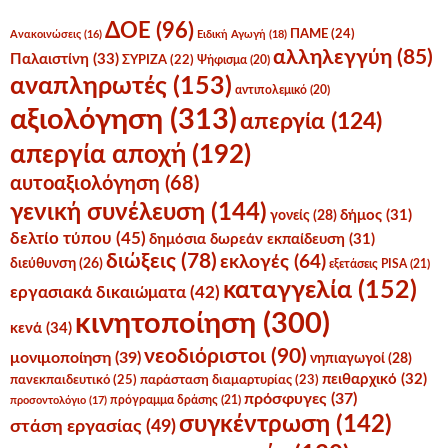
ΔΟΕ
(96)
ΠΑΜΕ
(24)
Ανακοινώσεις
(16)
Ειδική Αγωγή
(18)
αλληλεγγύη
(85)
Παλαιστίνη
(33)
ΣΥΡΙΖΑ
(22)
Ψήφισμα
(20)
αναπληρωτές
(153)
αντιπολεμικό
(20)
αξιολόγηση
(313)
απεργία
(124)
απεργία αποχή
(192)
αυτοαξιολόγηση
(68)
γενική συνέλευση
(144)
δήμος
(31)
γονείς
(28)
δελτίο τύπου
(45)
δημόσια δωρεάν εκπαίδευση
(31)
διώξεις
(78)
εκλογές
(64)
διεύθυνση
(26)
εξετάσεις PISA
(21)
καταγγελία
(152)
εργασιακά δικαιώματα
(42)
κινητοποίηση
(300)
κενά
(34)
νεοδιόριστοι
(90)
μονιμοποίηση
(39)
νηπιαγωγοί
(28)
πειθαρχικό
(32)
πανεκπαιδευτικό
(25)
παράσταση διαμαρτυρίας
(23)
πρόσφυγες
(37)
πρόγραμμα δράσης
(21)
προσοντολόγιο
(17)
συγκέντρωση
(142)
στάση εργασίας
(49)