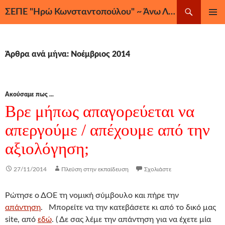
Μετάβαση
Αναζήτηση
ΣΕΠΕ "Ηρώ Κωνσταντοπούλου" ~ Άνω Λιόσια, Ζεφύρι, Φυλή
σε
ΚΎΡΙΟ
περιεχόμενο
ΜΕΝΟΎ
Άρθρα ανά μήνα: Νοέμβριος 2014
Ακούσαμε πως ...
Βρε μήπως απαγορεύεται να
απεργούμε / απέχουμε από την
αξιολόγηση;
27/11/2014
Πλεύση στην εκπαίδευση
Σχολιάστε
Ρώτησε ο ΔΟΕ τη νομική σύμβουλο και πήρε την
απάντηση
. Μπορείτε να την κατεβάσετε κι από το δικό μας
site, από
εδώ
. ( Δε σας λέμε την απάντηση για να έχετε μία