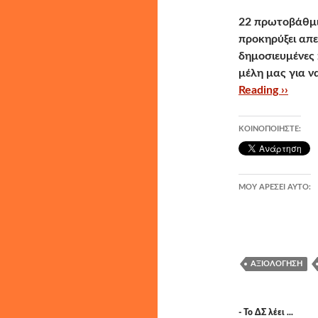
22 πρωτοβάθμι
προκηρύξει απε
δημοσιευμένες 
μέλη μας για ν
Reading ››
ΚΟΙΝΟΠΟΙΉΣΤΕ:
ΜΟΥ ΑΡΈΣΕΙ ΑΥΤΌ:
ΑΞΙΟΛΌΓΗΣΗ
- Το ΔΣ λέει ...