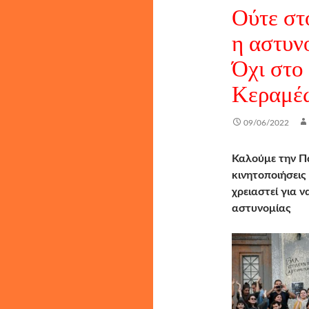
Ούτε στ
η αστυν
Όχι στο
Κεραμέ
09/06/2022
Καλούμε την Πα
κινητοποιήσει
χρειαστεί για 
αστυνομίας