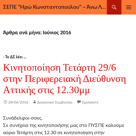
Μετάβαση
Αναζήτηση
ΣΕΠΕ "Ηρώ Κωνσταντοπούλου" ~ Άνω Λιόσια, Ζεφύρι, Φυλή
σε
ΚΎΡΙΟ
περιεχόμενο
ΜΕΝΟΎ
Άρθρα ανά μήνα: Ιούνιος 2016
- Το ΔΣ λέει ...
Κινητοποίηση Τετάρτη 29/6
στην Περιφερειακή Διεύθυνση
Αττικής στις 12.30μμ
28/06/2016
Διοικητικό Συμβούλιο
Σχολιάστε
Συνάδελφοι-σσες,
Σε συνέχεια της κινητοποιήσης μας στο ΠΥΣΠΕ καλούμε
αύριο Τετάρτη στις 12.30 σε κινητοποίηση στην