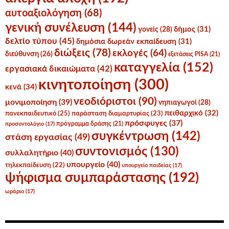
αυτοαξιολόγηση
(68)
γενική συνέλευση
(144)
δήμος
(31)
γονείς
(28)
δελτίο τύπου
(45)
δημόσια δωρεάν εκπαίδευση
(31)
διώξεις
(78)
εκλογές
(64)
διεύθυνση
(26)
εξετάσεις PISA
(21)
καταγγελία
(152)
εργασιακά δικαιώματα
(42)
κινητοποίηση
(300)
κενά
(34)
νεοδιόριστοι
(90)
μονιμοποίηση
(39)
νηπιαγωγοί
(28)
πειθαρχικό
(32)
πανεκπαιδευτικό
(25)
παράσταση διαμαρτυρίας
(23)
πρόσφυγες
(37)
πρόγραμμα δράσης
(21)
προσοντολόγιο
(17)
συγκέντρωση
(142)
στάση εργασίας
(49)
συντονισμός
(130)
συλλαλητήριο
(40)
υπουργείο
(40)
τηλεκπαίδευση
(22)
υπουργείο παιδείας
(17)
ψήφισμα συμπαράστασης
(192)
ωράριο
(17)