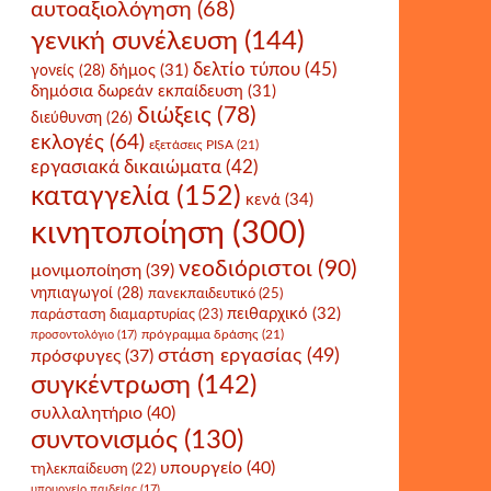
αυτοαξιολόγηση
(68)
γενική συνέλευση
(144)
δελτίο τύπου
(45)
δήμος
(31)
γονείς
(28)
δημόσια δωρεάν εκπαίδευση
(31)
διώξεις
(78)
διεύθυνση
(26)
εκλογές
(64)
εξετάσεις PISA
(21)
εργασιακά δικαιώματα
(42)
καταγγελία
(152)
κενά
(34)
κινητοποίηση
(300)
νεοδιόριστοι
(90)
μονιμοποίηση
(39)
νηπιαγωγοί
(28)
πανεκπαιδευτικό
(25)
πειθαρχικό
(32)
παράσταση διαμαρτυρίας
(23)
πρόγραμμα δράσης
(21)
προσοντολόγιο
(17)
στάση εργασίας
(49)
πρόσφυγες
(37)
συγκέντρωση
(142)
συλλαλητήριο
(40)
συντονισμός
(130)
υπουργείο
(40)
τηλεκπαίδευση
(22)
υπουργείο παιδείας
(17)