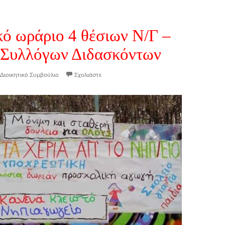
κό ωράριο 4 θέσιων Ν/Γ –
 Συλλόγων Διδασκόντων
Διοικητικό Συμβούλιο
Σχολιάστε