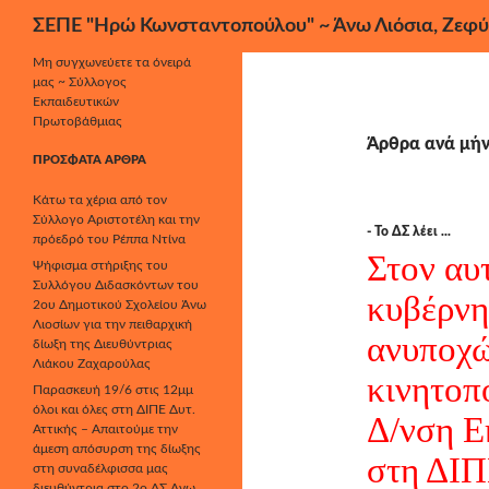
Αναζήτηση
ΣΕΠΕ "Ηρώ Κωνσταντοπούλου" ~ Άνω Λιόσια, Ζεφύ
Μετάβαση
Μη συγχωνεύετε τα όνειρά
μας ~ Σύλλογος
σε
Εκπαιδευτικών
περιεχόμενο
Πρωτοβάθμιας
Άρθρα ανά μήν
ΠΡΌΣΦΑΤΑ ΆΡΘΡΑ
Κάτω τα χέρια από τον
Σύλλογο Αριστοτέλη και την
- Το ΔΣ λέει ...
πρόεδρό του Ρέππα Ντίνα
Στον αυ
Ψήφισμα στήριξης του
Συλλόγου Διδασκόντων του
κυβέρνη
2ου Δημοτικού Σχολείου Άνω
Λιοσίων για την πειθαρχική
ανυποχώ
δίωξη της Διευθύντριας
Λιάκου Ζαχαρούλας
κινητοπ
Παρασκευή 19/6 στις 12μμ
όλοι και όλες στη ΔΙΠΕ Δυτ.
Δ/νση Ε
Αττικής – Απαιτούμε την
άμεση απόσυρση της δίωξης
στη ΔΙΠΕ
στη συναδέλφισσα μας
διευθύντρια στο 2ο ΔΣ Άνω