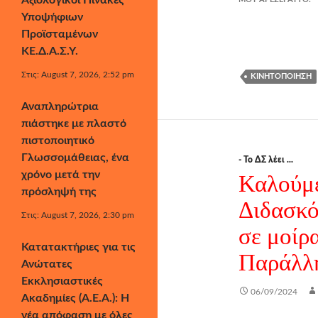
Αξιολογικοί Πίνακες
Υποψήφιων
Προϊσταμένων
ΚΕ.Δ.Α.Σ.Υ.
Στις: August 7, 2026, 2:52 pm
ΚΙΝΗΤΟΠΟΊΗΣΗ
Αναπληρώτρια
πιάστηκε με πλαστό
πιστοποιητικό
Γλωσσομάθειας, ένα
- Το ΔΣ λέει ...
χρόνο μετά την
Καλούμε
πρόσληψή της
Διδασκό
Στις: August 7, 2026, 2:30 pm
σε μοίρ
Κατατακτήριες για τις
Παράλλ
Ανώτατες
Εκκλησιαστικές
06/09/2024
Ακαδημίες (Α.Ε.Α.): Η
νέα απόφαση με όλες