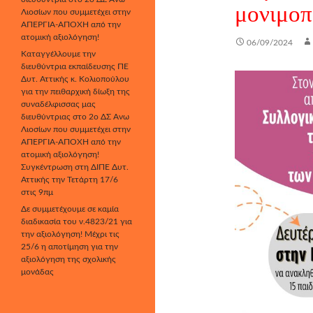
μονιμοπ
Λιοσίων που συμμετέχει στην
ΑΠΕΡΓΙΑ-ΑΠΟΧΗ από την
ατομική αξιολόγηση!
06/09/2024
Καταγγέλλουμε την
διευθύντρια εκπαίδευσης ΠΕ
Δυτ. Αττικής κ. Κολιοπούλου
για την πειθαρχική δίωξη της
συναδέλφισσας μας
διευθύντριας στο 2ο ΔΣ Άνω
Λιοσίων που συμμετέχει στην
ΑΠΕΡΓΙΑ-ΑΠΟΧΗ από την
ατομική αξιολόγηση!
Συγκέντρωση στη ΔΙΠΕ Δυτ.
Αττικής την Τετάρτη 17/6
στις 9πμ
Δε συμμετέχουμε σε καμία
διαδικασία του ν.4823/21 για
την αξιολόγηση! Μέχρι τις
25/6 η αποτίμηση για την
αξιολόγηση της σχολικής
μονάδας