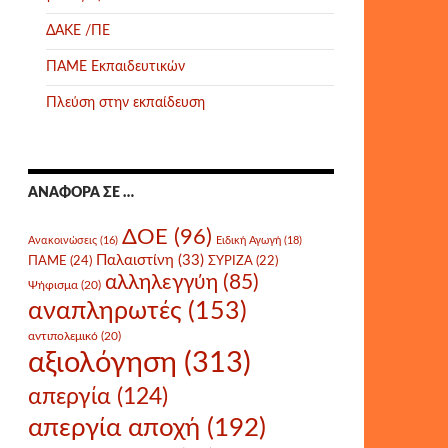
ΔΑΚΕ /ΠΕ
ΠΑΜΕ Εκπαιδευτικών
Πλεύση στην εκπαίδευση
ΑΝΑΦΟΡΆ ΣΕ …
ΔΟΕ
(96)
Ανακοινώσεις
(16)
Ειδική Αγωγή
(18)
Παλαιστίνη
(33)
ΠΑΜΕ
(24)
ΣΥΡΙΖΑ
(22)
αλληλεγγύη
(85)
Ψήφισμα
(20)
αναπληρωτές
(153)
αντιπολεμικό
(20)
αξιολόγηση
(313)
απεργία
(124)
απεργία αποχή
(192)