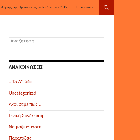
αληψης της Πρυτανείας το Γενάρη του 2019
Επικοινωνία
Αναζήτηση
για:
ΑΝΑΚΟΙΝΏΣΕΙΣ
– Το ΔΣ λέει …
Uncategorized
Ακούσαμε πως …
Γενική Συνέλευση
Να μαζευόμαστε
Παρατάξεις