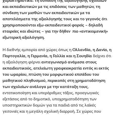
χαρακτηριστικά: τη σύνδεση της αξιολόγησης σχολείων
και εκπαιδευτικών με τις επιδόσεις των μαθητών, τη
σύνδεση των μισθών των εκπαιδευτικών με τα
αποτελέσματα της αξιολόγησής τους και το γεγονός ότι
χρησιμοποιούνται εξω-εκπαιδευτικοί φορείς – δηλαδή
εταιρείες και ιδιώτες – για την δήθεν πιο «αντικειμενική»
εξωτερική αξιολόγηση.
Η διεθνής εμπειρία από χώρες όπως η
Ολλανδία, η Δανία, η
Πορτογαλία, η Γερμανία, η Γαλλία και η Σουηδία
δείχνει ότι
η αξιολόγηση φέρνει
ανταγωνισμό ανάμεσα στους
εκπαιδευτικούς, ατελείωτη γραφειοκρατία εντός κι εκτός
του ωραρίου, πτώση του μορφωτικού επιπέδου του
μαθητικού πληθυσμού, περικοπές στη χρηματοδότηση
των σχολείων ανάλογα με την κατάταξη τους
,
εντατικοποίηση και υπεράριθμες τάξεις, προαγωγικές
εξετάσεις από το δημοτικό, υποχρηματοδότηση των
υποστηρικτικών δομών για τα παιδιά από τις λαϊκές
γειτονιές και η μεγάλη σχολική διαρροή. Σε χώρες που