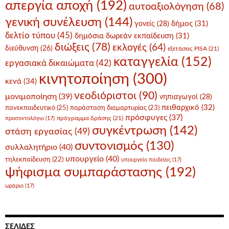
απεργία αποχή
(192)
αυτοαξιολόγηση
(68)
γενική συνέλευση
(144)
δήμος
(31)
γονείς
(28)
δελτίο τύπου
(45)
δημόσια δωρεάν εκπαίδευση
(31)
διώξεις
(78)
εκλογές
(64)
διεύθυνση
(26)
εξετάσεις PISA
(21)
καταγγελία
(152)
εργασιακά δικαιώματα
(42)
κινητοποίηση
(300)
κενά
(34)
νεοδιόριστοι
(90)
μονιμοποίηση
(39)
νηπιαγωγοί
(28)
πειθαρχικό
(32)
πανεκπαιδευτικό
(25)
παράσταση διαμαρτυρίας
(23)
πρόσφυγες
(37)
πρόγραμμα δράσης
(21)
προσοντολόγιο
(17)
συγκέντρωση
(142)
στάση εργασίας
(49)
συντονισμός
(130)
συλλαλητήριο
(40)
υπουργείο
(40)
τηλεκπαίδευση
(22)
υπουργείο παιδείας
(17)
ψήφισμα συμπαράστασης
(192)
ωράριο
(17)
ΣΕΛΊΔΕΣ