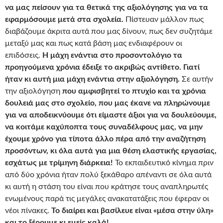
να μας πείσουν για τα θετικά της αξιολόγησης για να τα
εφαρμόσουμε μετά στα σχολεία.
Πίστευαν μάλλον πως
διαβάζουμε άκριτα αυτά που μας δίνουν, πως δεν συζητάμε
μεταξύ μας και πως κατά βάση μας ενδιαφέρουν οι
επιδόσεις.
Η μάχη ενάντια στο προσοντολόγιο τα
προηγούμενα χρόνια έδειξε το ακριβώς αντίθετο. Γιατί
ήταν κι αυτή μια μάχη ενάντια στην αξιολόγηση.
Σε αυτήν
την αξιολόγηση
που αμφισβητεί το πτυχίο και τα χρόνια
δουλειά μας στο σχολείο, που μας έκανε να πληρώνουμε
για να αποδεικνύουμε ότι είμαστε άξιοι για να δουλεύουμε,
να κοιτάμε καχύποπτα τους συναδέλφους μας, να μην
έχουμε χρόνο για τίποτα άλλο πέρα από την αναζήτηση
προσόντων, κι όλα αυτά για μια θέση ελαστικής εργασίας,
εσχάτως με τρίμηνη διάρκεια!
Το εκπαιδευτικό κίνημα πριν
από δύο χρόνια ήταν πολύ ξεκάθαρο απέναντι σε όλα αυτά
κι αυτή η στάση του είναι που κράτησε τους αναπληρωτές
ενωμένους παρά τις μεγάλες ανακατατάξεις που έφεραν οι
νέοι πίνακες.
Το διαίρει και βασίλευε είναι «μέσα στην ύλη»
και το ξέρουμε κι εμείς καλά!