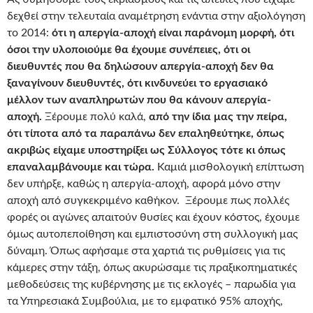
δεχθεί στην τελευταία αναμέτρηση ενάντια στην αξιολόγηση
το 2014:
ότι η απεργία-αποχή είναι παράνομη μορφή, ότι
όσοι την υλοποιούμε θα έχουμε συνέπειες, ότι οι
διευθυντές που θα δηλώσουν απεργία-αποχή δεν θα
ξαναγίνουν διευθυντές, ότι κινδυνεύει το εργασιακό
μέλλον των αναπληρωτών που θα κάνουν απεργία-
αποχή.
Ξέρουμε πολύ καλά,
από την ίδια μας την πείρα,
ότι τίποτα από τα παραπάνω δεν επαληθεύτηκε, όπως
ακριβώς είχαμε υποστηρίξει ως Σύλλογος τότε κι όπως
επαναλαμβάνουμε και τώρα.
Καμιά μισθολογική επίπτωση
δεν υπήρξε, καθώς η απεργία-αποχή, αφορά μόνο στην
αποχή από συγκεκριμένο καθήκον. Ξέρουμε πως πολλές
φορές οι αγώνες απαιτούν θυσίες και έχουν κόστος, έχουμε
όμως αυτοπεποίθηση και εμπιστοσύνη στη συλλογική μας
δύναμη. Όπως αφήσαμε στα χαρτιά τις ρυθμίσεις για τις
κάμερες στην τάξη, όπως ακυρώσαμε τις πραξικοπηματικές
μεθοδεύσεις της κυβέρνησης με τις εκλογές – παρωδία για
τα Υπηρεσιακά Συμβούλια, με το εμφατικό 95% αποχής,