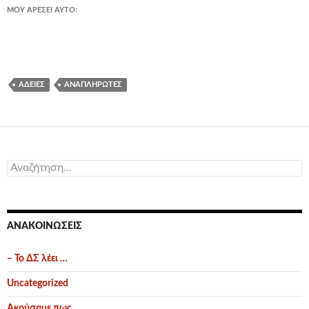
ΜΟΥ ΑΡΈΣΕΙ ΑΥΤΌ:
ΆΔΕΙΕΣ
ΑΝΑΠΛΗΡΩΤΈΣ
Αναζήτηση
για:
ΑΝΑΚΟΙΝΏΣΕΙΣ
– Το ΔΣ λέει …
Uncategorized
Ακούσαμε πως …