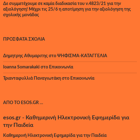
Δε συμμετέχουμε σε καμία διαδικασία του ν.4823/21 για την
αξιολόγηση! Μέχρι τις 25/6 η αποτίμηση για την αξιολόγηση της
σχολικής μονάδας
ΠΡΌΣΦΑΤΑ ΣΧΌΛΙΑ
Δημητρης Αθυμαριτης
στο
ΨΗΦΙΣΜΑ-ΚΑΤΑΓΓΕΛΙΑ
Ioanna Somarakaki
στο
Επικοινωνία
Τριανταφυλλιά Παναγιωτάκη
στο
Επικοινωνία
ΑΠΌ ΤΟ ESOS.GR …
esos.gr - Καθημερινή Ηλεκτρονική Εφημερίδα για
την Παιδεία
Καθημερινή Ηλεκτρονική Εφημερίδα για την Παιδεία