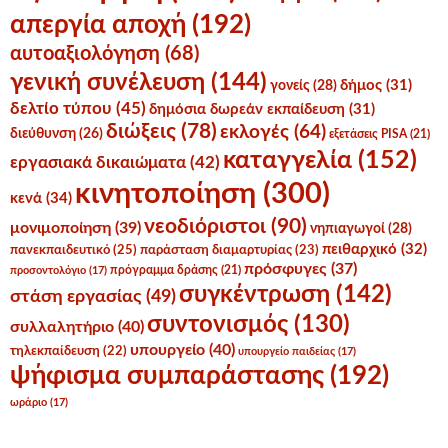
απεργία αποχή
(192)
αυτοαξιολόγηση
(68)
γενική συνέλευση
(144)
δήμος
(31)
γονείς
(28)
δελτίο τύπου
(45)
δημόσια δωρεάν εκπαίδευση
(31)
διώξεις
(78)
εκλογές
(64)
διεύθυνση
(26)
εξετάσεις PISA
(21)
καταγγελία
(152)
εργασιακά δικαιώματα
(42)
κινητοποίηση
(300)
κενά
(34)
νεοδιόριστοι
(90)
μονιμοποίηση
(39)
νηπιαγωγοί
(28)
πειθαρχικό
(32)
πανεκπαιδευτικό
(25)
παράσταση διαμαρτυρίας
(23)
πρόσφυγες
(37)
πρόγραμμα δράσης
(21)
προσοντολόγιο
(17)
συγκέντρωση
(142)
στάση εργασίας
(49)
συντονισμός
(130)
συλλαλητήριο
(40)
υπουργείο
(40)
τηλεκπαίδευση
(22)
υπουργείο παιδείας
(17)
ψήφισμα συμπαράστασης
(192)
ωράριο
(17)