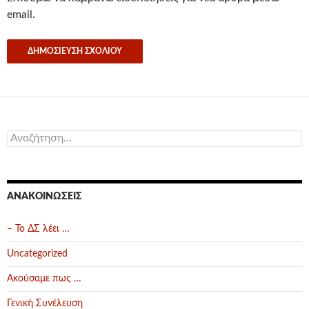
email.
Αναζήτηση
για:
ΑΝΑΚΟΙΝΏΣΕΙΣ
– Το ΔΣ λέει …
Uncategorized
Ακούσαμε πως …
Γενική Συνέλευση