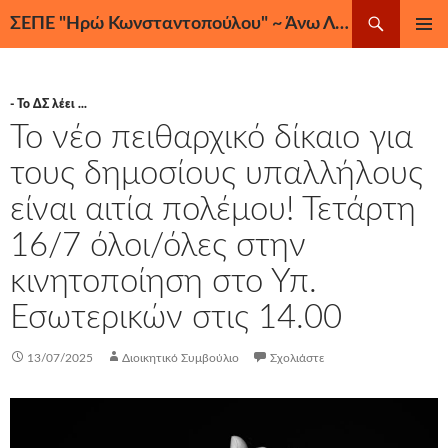
Μετάβαση
Αναζήτηση
ΣΕΠΕ "Ηρώ Κωνσταντοπούλου" ~ Άνω Λιόσια, Ζεφύρι, Φυλή
σε
ΚΎΡΙΟ
περιεχόμενο
ΜΕΝΟΎ
- Το ΔΣ λέει ...
Το νέο πειθαρχικό δίκαιο για
τους δημοσίους υπαλλήλους
είναι αιτία πολέμου! Τετάρτη
16/7 όλοι/όλες στην
κινητοποίηση στο Υπ.
Εσωτερικών στις 14.00
13/07/2025
Διοικητικό Συμβούλιο
Σχολιάστε