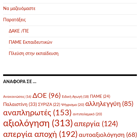
Να μαζευόμαστε
Παρατάξεις
ΔΑΚΕ /ΠΕ
ΠΑΜΕ Εκπαιδευτικών
Πλεύση στην εκπαίδευση
ΑΝΑΦΟΡΆ ΣΕ …
ΔΟΕ
(96)
ΠΑΜΕ
(24)
Ανακοινώσεις
(16)
Ειδική Αγωγή
(18)
αλληλεγγύη
(85)
Παλαιστίνη
(33)
ΣΥΡΙΖΑ
(22)
Ψήφισμα
(20)
αναπληρωτές
(153)
αντιπολεμικό
(20)
αξιολόγηση
(313)
απεργία
(124)
απεργία αποχή
(192)
αυτοαξιολόγηση
(68)