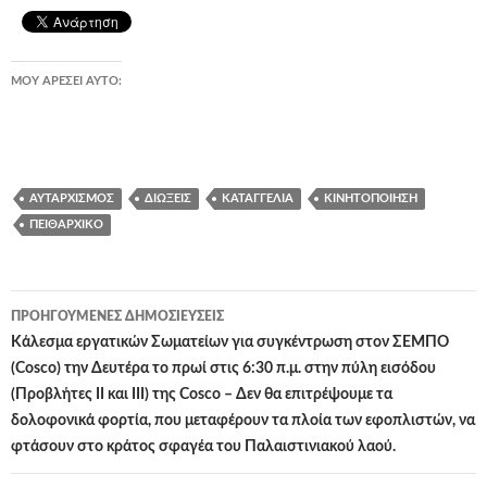
ΜΟΥ ΑΡΈΣΕΙ ΑΥΤΌ:
ΑΥΤΑΡΧΙΣΜΌΣ
ΔΙΏΞΕΙΣ
ΚΑΤΑΓΓΕΛΊΑ
ΚΙΝΗΤΟΠΟΊΗΣΗ
ΠΕΙΘΑΡΧΙΚΌ
Πλοήγηση
ΠΡΟΗΓΟΎΜΕΝΕΣ ΔΗΜΟΣΙΕΎΣΕΙΣ
άρθρων
Κάλεσμα εργατικών Σωματείων για συγκέντρωση στον ΣΕΜΠΟ
(Cosco) την Δευτέρα το πρωί στις 6:30 π.μ. στην πύλη εισόδου
(Προβλήτες ΙΙ και ΙΙΙ) της Cosco – Δεν θα επιτρέψουμε τα
δολοφονικά φορτία, που μεταφέρουν τα πλοία των εφοπλιστών, να
φτάσουν στο κράτος σφαγέα του Παλαιστινιακού λαού.