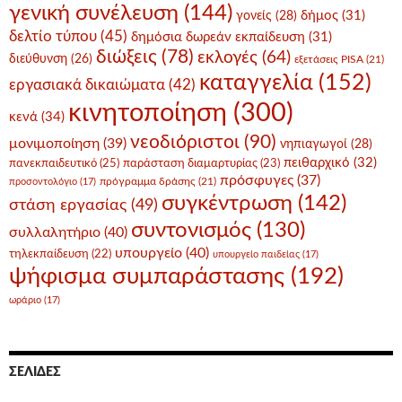
γενική συνέλευση
(144)
δήμος
(31)
γονείς
(28)
δελτίο τύπου
(45)
δημόσια δωρεάν εκπαίδευση
(31)
διώξεις
(78)
εκλογές
(64)
διεύθυνση
(26)
εξετάσεις PISA
(21)
καταγγελία
(152)
εργασιακά δικαιώματα
(42)
κινητοποίηση
(300)
κενά
(34)
νεοδιόριστοι
(90)
μονιμοποίηση
(39)
νηπιαγωγοί
(28)
πειθαρχικό
(32)
πανεκπαιδευτικό
(25)
παράσταση διαμαρτυρίας
(23)
πρόσφυγες
(37)
πρόγραμμα δράσης
(21)
προσοντολόγιο
(17)
συγκέντρωση
(142)
στάση εργασίας
(49)
συντονισμός
(130)
συλλαλητήριο
(40)
υπουργείο
(40)
τηλεκπαίδευση
(22)
υπουργείο παιδείας
(17)
ψήφισμα συμπαράστασης
(192)
ωράριο
(17)
ΣΕΛΊΔΕΣ