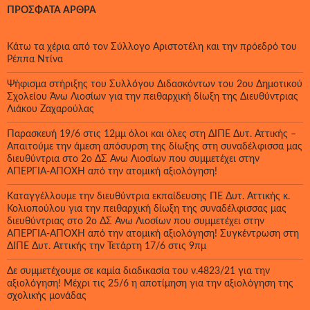
ΠΡΌΣΦΑΤΑ ΆΡΘΡΑ
Κάτω τα χέρια από τον Σύλλογο Αριστοτέλη και την πρόεδρό του
Ρέππα Ντίνα
Ψήφισμα στήριξης του Συλλόγου Διδασκόντων του 2ου Δημοτικού
Σχολείου Άνω Λιοσίων για την πειθαρχική δίωξη της Διευθύντριας
Λιάκου Ζαχαρούλας
Παρασκευή 19/6 στις 12μμ όλοι και όλες στη ΔΙΠΕ Δυτ. Αττικής –
Απαιτούμε την άμεση απόσυρση της δίωξης στη συναδέλφισσα μας
διευθύντρια στο 2ο ΔΣ Άνω Λιοσίων που συμμετέχει στην
ΑΠΕΡΓΙΑ-ΑΠΟΧΗ από την ατομική αξιολόγηση!
Καταγγέλλουμε την διευθύντρια εκπαίδευσης ΠΕ Δυτ. Αττικής κ.
Κολιοπούλου για την πειθαρχική δίωξη της συναδέλφισσας μας
διευθύντριας στο 2ο ΔΣ Άνω Λιοσίων που συμμετέχει στην
ΑΠΕΡΓΙΑ-ΑΠΟΧΗ από την ατομική αξιολόγηση! Συγκέντρωση στη
ΔΙΠΕ Δυτ. Αττικής την Τετάρτη 17/6 στις 9πμ
Δε συμμετέχουμε σε καμία διαδικασία του ν.4823/21 για την
αξιολόγηση! Μέχρι τις 25/6 η αποτίμηση για την αξιολόγηση της
σχολικής μονάδας