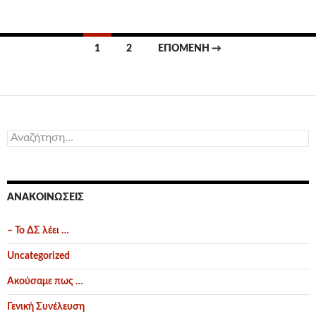
Πλοήγηση
1
2
ΕΠΌΜΕΝΗ →
άρθρων
Αναζήτηση
για:
ΑΝΑΚΟΙΝΏΣΕΙΣ
– Το ΔΣ λέει …
Uncategorized
Ακούσαμε πως …
Γενική Συνέλευση