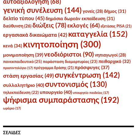
αυτοαξιολόγηση
(68)
γενική συνέλευση
(144)
δήμος
(31)
γονείς
(28)
δελτίο τύπου
(45)
δημόσια δωρεάν εκπαίδευση
(31)
διώξεις
(78)
εκλογές
(64)
διεύθυνση
(26)
εξετάσεις PISA
(21)
καταγγελία
(152)
εργασιακά δικαιώματα
(42)
κινητοποίηση
(300)
κενά
(34)
νεοδιόριστοι
(90)
μονιμοποίηση
(39)
νηπιαγωγοί
(28)
πειθαρχικό
(32)
πανεκπαιδευτικό
(25)
παράσταση διαμαρτυρίας
(23)
πρόσφυγες
(37)
πρόγραμμα δράσης
(21)
προσοντολόγιο
(17)
συγκέντρωση
(142)
στάση εργασίας
(49)
συντονισμός
(130)
συλλαλητήριο
(40)
υπουργείο
(40)
τηλεκπαίδευση
(22)
υπουργείο παιδείας
(17)
ψήφισμα συμπαράστασης
(192)
ωράριο
(17)
ΣΕΛΊΔΕΣ