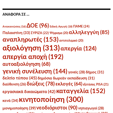
ΑΝΑΦΟΡΆ ΣΕ …
ΔΟΕ
(96)
ΠΑΜΕ
(24)
Ανακοινώσεις
(16)
Ειδική Αγωγή
(18)
αλληλεγγύη
(85)
Παλαιστίνη
(33)
ΣΥΡΙΖΑ
(22)
Ψήφισμα
(20)
αναπληρωτές
(153)
αντιπολεμικό
(20)
αξιολόγηση
(313)
απεργία
(124)
απεργία αποχή
(192)
αυτοαξιολόγηση
(68)
γενική συνέλευση
(144)
δήμος
(31)
γονείς
(28)
δελτίο τύπου
(45)
δημόσια δωρεάν εκπαίδευση
(31)
διώξεις
(78)
εκλογές
(64)
διεύθυνση
(26)
εξετάσεις PISA
(21)
καταγγελία
(152)
εργασιακά δικαιώματα
(42)
κινητοποίηση
(300)
κενά
(34)
νεοδιόριστοι
(90)
μονιμοποίηση
(39)
νηπιαγωγοί
(28)