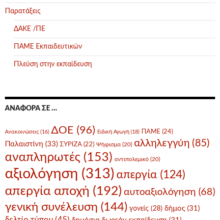
Παρατάξεις
ΔΑΚΕ /ΠΕ
ΠΑΜΕ Εκπαιδευτικών
Πλεύση στην εκπαίδευση
ΑΝΑΦΟΡΆ ΣΕ …
ΔΟΕ
(96)
ΠΑΜΕ
(24)
Ανακοινώσεις
(16)
Ειδική Αγωγή
(18)
αλληλεγγύη
(85)
Παλαιστίνη
(33)
ΣΥΡΙΖΑ
(22)
Ψήφισμα
(20)
αναπληρωτές
(153)
αντιπολεμικό
(20)
αξιολόγηση
(313)
απεργία
(124)
απεργία αποχή
(192)
αυτοαξιολόγηση
(68)
γενική συνέλευση
(144)
δήμος
(31)
γονείς
(28)
δελτίο τύπου
(45)