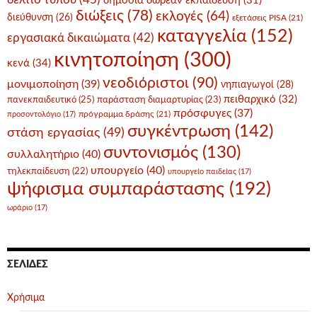
δημόσια δωρεάν εκπαίδευση
(31)
διώξεις
(78)
εκλογές
(64)
διεύθυνση
(26)
εξετάσεις PISA
(21)
καταγγελία
(152)
εργασιακά δικαιώματα
(42)
κινητοποίηση
(300)
κενά
(34)
νεοδιόριστοι
(90)
μονιμοποίηση
(39)
νηπιαγωγοί
(28)
πειθαρχικό
(32)
πανεκπαιδευτικό
(25)
παράσταση διαμαρτυρίας
(23)
πρόσφυγες
(37)
πρόγραμμα δράσης
(21)
προσοντολόγιο
(17)
συγκέντρωση
(142)
στάση εργασίας
(49)
συντονισμός
(130)
συλλαλητήριο
(40)
υπουργείο
(40)
τηλεκπαίδευση
(22)
υπουργείο παιδείας
(17)
ψήφισμα συμπαράστασης
(192)
ωράριο
(17)
ΣΕΛΊΔΕΣ
Χρήσιμα