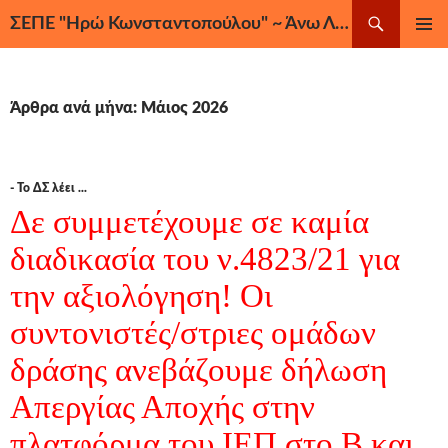
Μετάβαση
Αναζήτηση
ΣΕΠΕ "Ηρώ Κωνσταντοπούλου" ~ Άνω Λιόσια, Ζεφύρι, Φυλή
σε
ΚΎΡΙΟ
περιεχόμενο
ΜΕΝΟΎ
Άρθρα ανά μήνα: Μάιος 2026
- Το ΔΣ λέει ...
Δε συμμετέχουμε σε καμία
διαδικασία του ν.4823/21 για
την αξιολόγηση! Οι
συντονιστές/στριες ομάδων
δράσης ανεβάζουμε δήλωση
Απεργίας Αποχής στην
πλατφόρμα του ΙΕΠ στο Β και