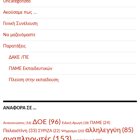
Uncategorized
Ακούσαμε πως …
Γενική Συνέλευση
Να μαζευόμαστε
Παρατάξεις
ΔΑΚΕ /ΠΕ
ΠΑΜΕ Εκπαιδευτικών
Πλεύση στην εκπαίδευση
ΑΝΑΦΟΡΆ ΣΕ …
ΔΟΕ
(96)
ΠΑΜΕ
(24)
Ανακοινώσεις
(16)
Ειδική Αγωγή
(18)
αλληλεγγύη
(85)
Παλαιστίνη
(33)
ΣΥΡΙΖΑ
(22)
Ψήφισμα
(20)
αναπληρωτές
(153)