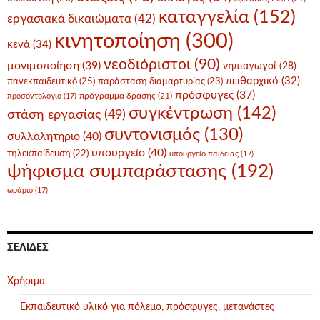
καταγγελία
(152)
εργασιακά δικαιώματα
(42)
κινητοποίηση
(300)
κενά
(34)
νεοδιόριστοι
(90)
μονιμοποίηση
(39)
νηπιαγωγοί
(28)
πειθαρχικό
(32)
πανεκπαιδευτικό
(25)
παράσταση διαμαρτυρίας
(23)
πρόσφυγες
(37)
πρόγραμμα δράσης
(21)
προσοντολόγιο
(17)
συγκέντρωση
(142)
στάση εργασίας
(49)
συντονισμός
(130)
συλλαλητήριο
(40)
υπουργείο
(40)
τηλεκπαίδευση
(22)
υπουργείο παιδείας
(17)
ψήφισμα συμπαράστασης
(192)
ωράριο
(17)
ΣΕΛΊΔΕΣ
Χρήσιμα
Εκπαιδευτικό υλικό για πόλεμο, πρόσφυγες, μετανάστες