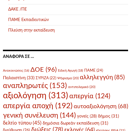
ΔΑΚΕ /ΠΕ
ΠΑΜΕ Εκπαιδευτικών
Πλεύση στην εκπαίδευση
ΑΝΑΦΟΡΆ ΣΕ …
ΔΟΕ
(96)
ΠΑΜΕ
(24)
Ανακοινώσεις
(16)
Ειδική Αγωγή
(18)
αλληλεγγύη
(85)
Παλαιστίνη
(33)
ΣΥΡΙΖΑ
(22)
Ψήφισμα
(20)
αναπληρωτές
(153)
αντιπολεμικό
(20)
αξιολόγηση
(313)
απεργία
(124)
απεργία αποχή
(192)
αυτοαξιολόγηση
(68)
γενική συνέλευση
(144)
δήμος
(31)
γονείς
(28)
δελτίο τύπου
(45)
δημόσια δωρεάν εκπαίδευση
(31)
διώξεις
(78)
εκλογές
(64)
διεύθυνση
(26)
εξετάσεις PISA
(21)