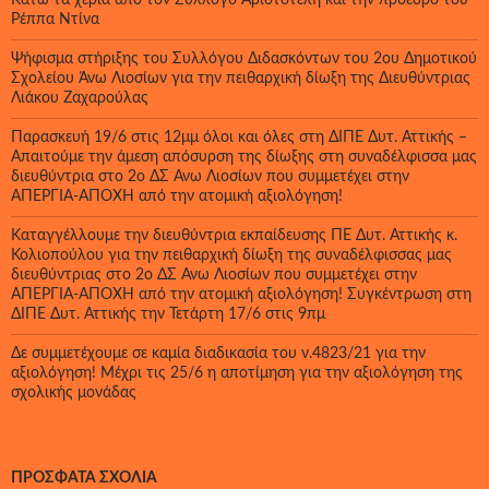
Κάτω τα χέρια από τον Σύλλογο Αριστοτέλη και την πρόεδρό του
Ρέππα Ντίνα
Ψήφισμα στήριξης του Συλλόγου Διδασκόντων του 2ου Δημοτικού
Σχολείου Άνω Λιοσίων για την πειθαρχική δίωξη της Διευθύντριας
Λιάκου Ζαχαρούλας
Παρασκευή 19/6 στις 12μμ όλοι και όλες στη ΔΙΠΕ Δυτ. Αττικής –
Απαιτούμε την άμεση απόσυρση της δίωξης στη συναδέλφισσα μας
διευθύντρια στο 2ο ΔΣ Άνω Λιοσίων που συμμετέχει στην
ΑΠΕΡΓΙΑ-ΑΠΟΧΗ από την ατομική αξιολόγηση!
Καταγγέλλουμε την διευθύντρια εκπαίδευσης ΠΕ Δυτ. Αττικής κ.
Κολιοπούλου για την πειθαρχική δίωξη της συναδέλφισσας μας
διευθύντριας στο 2ο ΔΣ Άνω Λιοσίων που συμμετέχει στην
ΑΠΕΡΓΙΑ-ΑΠΟΧΗ από την ατομική αξιολόγηση! Συγκέντρωση στη
ΔΙΠΕ Δυτ. Αττικής την Τετάρτη 17/6 στις 9πμ
Δε συμμετέχουμε σε καμία διαδικασία του ν.4823/21 για την
αξιολόγηση! Μέχρι τις 25/6 η αποτίμηση για την αξιολόγηση της
σχολικής μονάδας
ΠΡΌΣΦΑΤΑ ΣΧΌΛΙΑ