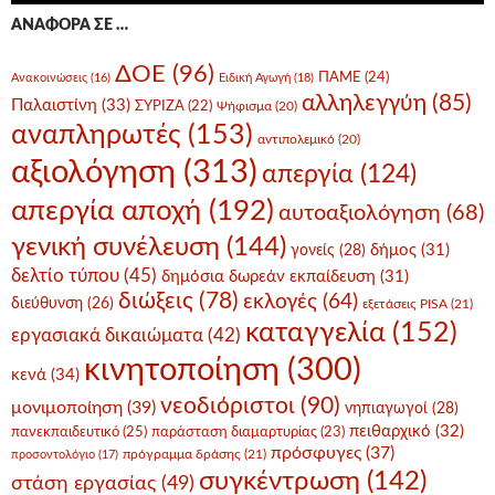
ΑΝΑΦΟΡΆ ΣΕ …
ΔΟΕ
(96)
ΠΑΜΕ
(24)
Ανακοινώσεις
(16)
Ειδική Αγωγή
(18)
αλληλεγγύη
(85)
Παλαιστίνη
(33)
ΣΥΡΙΖΑ
(22)
Ψήφισμα
(20)
αναπληρωτές
(153)
αντιπολεμικό
(20)
αξιολόγηση
(313)
απεργία
(124)
απεργία αποχή
(192)
αυτοαξιολόγηση
(68)
γενική συνέλευση
(144)
δήμος
(31)
γονείς
(28)
δελτίο τύπου
(45)
δημόσια δωρεάν εκπαίδευση
(31)
διώξεις
(78)
εκλογές
(64)
διεύθυνση
(26)
εξετάσεις PISA
(21)
καταγγελία
(152)
εργασιακά δικαιώματα
(42)
κινητοποίηση
(300)
κενά
(34)
νεοδιόριστοι
(90)
μονιμοποίηση
(39)
νηπιαγωγοί
(28)
πειθαρχικό
(32)
πανεκπαιδευτικό
(25)
παράσταση διαμαρτυρίας
(23)
πρόσφυγες
(37)
πρόγραμμα δράσης
(21)
προσοντολόγιο
(17)
συγκέντρωση
(142)
στάση εργασίας
(49)