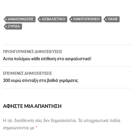
ΑΝΑΚΟΙΝΏΣΕΙΣ
ΑΣΦΑΛΙΣΤΙΚΌ
ΚΙΝΗΤΟΠΟΊΗΣΗ
ΠΑΜΕ
ΣΥΡΙΖΑ
Πλοήγηση
ΠΡΟΗΓΟΎΜΕΝΕΣ ΔΗΜΟΣΙΕΎΣΕΙΣ
άρθρων
Αιτία πολέμου κάθε επίθεση στο ασφαλιστικό!
ΕΠΌΜΕΝΕΣ ΔΗΜΟΣΙΕΎΣΕΙΣ
300 ευρώ σύνταξη στα βαθιά γεράματα;
ΑΦΉΣΤΕ ΜΙΑ ΑΠΆΝΤΗΣΗ
Η ηλ. διεύθυνση σας δεν δημοσιεύεται.
Τα υποχρεωτικά πεδία
σημειώνονται με
*