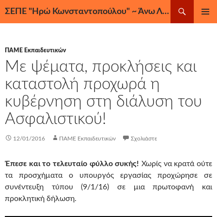
Μετάβαση
Αναζήτηση
ΣΕΠΕ "Ηρώ Κωνσταντοπούλου" ~ Άνω Λιόσια, Ζεφύρι, Φυλή
σε
ΚΎΡΙΟ
περιεχόμενο
ΜΕΝΟΎ
ΠΑΜΕ Εκπαιδευτικών
Mε ψέματα, προκλήσεις και
καταστολή προχωρά η
κυβέρνηση στη διάλυση του
Ασφαλιστικού!
12/01/2016
ΠΑΜΕ Εκπαιδευτικών
Σχολιάστε
Έπεσε και το τελευταίο φύλλο συκής!
Χωρίς να κρατά ούτε
τα προσχήματα ο υπουργός εργασίας προχώρησε σε
συνέντευξη τύπου (9/1/16) σε μια πρωτοφανή και
προκλητική δήλωση.