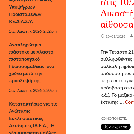
στις 10/
Αξιολογικοί Πίνακες
Υποψήφιων
Δικαστή
Προϊσταμένων
αίθουσα
ΚΕ.Δ.Α.Σ.Υ.
Στις: August 7, 2026, 2:52 pm
20/01/2026
Αναπληρώτρια
πιάστηκε με πλαστό
Την Τετάρτη 21
πιστοποιητικό
συλληφθέντες 
Γλωσσομάθειας, ένα
συλλαλητηρίου
χρόνο μετά την
απόσυρση του α
πρόσληψή της
σειρά αυταρχικ
πρόσβαση στα Α
Στις: August 7, 2026, 2:30 pm
κ.ά.).
Το μαζικό
έκτασης …
Cont
Κατατακτήριες για τις
Ανώτατες
Εκκλησιαστικές
ΚΟΙΝΟΠΟΙΉΣΤΕ:
Ακαδημίες (Α.Ε.Α.): Η
νέα απόφαση με όλες