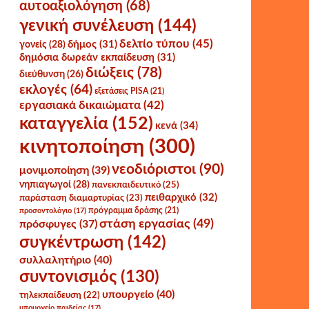
αυτοαξιολόγηση
(68)
γενική συνέλευση
(144)
δελτίο τύπου
(45)
δήμος
(31)
γονείς
(28)
δημόσια δωρεάν εκπαίδευση
(31)
διώξεις
(78)
διεύθυνση
(26)
εκλογές
(64)
εξετάσεις PISA
(21)
εργασιακά δικαιώματα
(42)
καταγγελία
(152)
κενά
(34)
κινητοποίηση
(300)
νεοδιόριστοι
(90)
μονιμοποίηση
(39)
νηπιαγωγοί
(28)
πανεκπαιδευτικό
(25)
πειθαρχικό
(32)
παράσταση διαμαρτυρίας
(23)
πρόγραμμα δράσης
(21)
προσοντολόγιο
(17)
στάση εργασίας
(49)
πρόσφυγες
(37)
συγκέντρωση
(142)
συλλαλητήριο
(40)
συντονισμός
(130)
υπουργείο
(40)
τηλεκπαίδευση
(22)
υπουργείο παιδείας
(17)