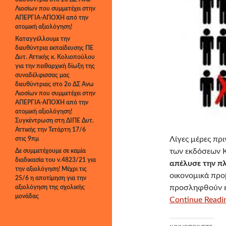
Λιοσίων που συμμετέχει στην
ΑΠΕΡΓΙΑ-ΑΠΟΧΗ από την
ατομική αξιολόγηση!
Καταγγέλλουμε την
διευθύντρια εκπαίδευσης ΠΕ
Δυτ. Αττικής κ. Κολιοπούλου
για την πειθαρχική δίωξη της
συναδέλφισσας μας
διευθύντριας στο 2ο ΔΣ Άνω
Λιοσίων που συμμετέχει στην
ΑΠΕΡΓΙΑ-ΑΠΟΧΗ από την
ατομική αξιολόγηση!
Συγκέντρωση στη ΔΙΠΕ Δυτ.
Αττικής την Τετάρτη 17/6
Λίγες μέρες πρ
στις 9πμ
των εκδόσεων 
Δε συμμετέχουμε σε καμία
διαδικασία του ν.4823/21 για
απέλυσε την π
την αξιολόγηση! Μέχρι τις
οικονομικά προ
25/6 η αποτίμηση για την
προσληφθούν εκ
αξιολόγηση της σχολικής
μονάδας
Continue Readin