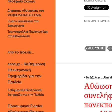
ΚΟΙΝΟΠΟΙΉΣΤΕ:
ΠΡΌΣΦΑΤΑ ΣΧΌΛΙΑ
Δημητρης Αθυμαριτης
στο
ΨΗΦΙΣΜΑ-ΚΑΤΑΓΓΕΛΙΑ
Ioanna Somarakaki
στο
ΜΟΥ ΑΡΈΣΕΙ ΑΥΤΌ:
Επικοινωνία
Τριανταφυλλιά Παναγιωτάκη
στο
Επικοινωνία
ΑΠΟΛΎΣΕΙΣ
ΑΠΌ ΤΟ ESOS.GR …
esos.gr - Καθημερινή
Ηλεκτρονική
Εφημερίδα για την
- Το ΔΣ λέει ...
,
Uncat
Παιδεία
Αθώωση
Καθημερινή Ηλεκτρονική
συνελήφ
Εφημερίδα για την Παιδεία
πανεκπα
Προσωρινοί Ενιαίοι