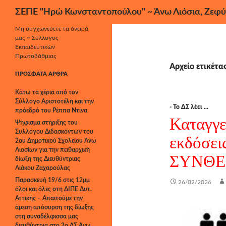
Αναζήτηση
ΣΕΠΕ "Ηρώ Κωνσταντοπούλου" ~ Άνω Λιόσια, Ζεφύ
Μετάβαση
Μη συγχωνεύετε τα όνειρά
μας ~ Σύλλογος
σε
Εκπαιδευτικών
περιεχόμενο
Πρωτοβάθμιας
Αρχείο ετικέτ
ΠΡΌΣΦΑΤΑ ΆΡΘΡΑ
Κάτω τα χέρια από τον
Σύλλογο Αριστοτέλη και την
- Το ΔΣ λέει ...
πρόεδρό του Ρέππα Ντίνα
Καταγγελ
Ψήφισμα στήριξης του
Συλλόγου Διδασκόντων του
εκδόσει
2ου Δημοτικού Σχολείου Άνω
Λιοσίων για την πειθαρχική
ΣΥΝΘΕ
δίωξη της Διευθύντριας
Λιάκου Ζαχαρούλας
Παρασκευή 19/6 στις 12μμ
26/02/2026
όλοι και όλες στη ΔΙΠΕ Δυτ.
Αττικής – Απαιτούμε την
άμεση απόσυρση της δίωξης
στη συναδέλφισσα μας
διευθύντρια στο 2ο ΔΣ Άνω