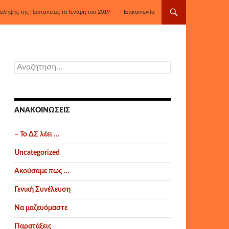
αληψης της Πρυτανείας το Γενάρη του 2019
Επικοινωνία
Αναζήτηση
για:
ΑΝΑΚΟΙΝΏΣΕΙΣ
– Το ΔΣ λέει …
Uncategorized
Ακούσαμε πως …
Γενική Συνέλευση
Να μαζευόμαστε
Παρατάξεις