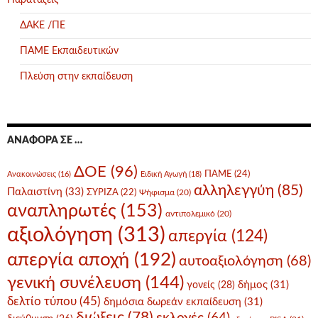
Παρατάξεις
ΔΑΚΕ /ΠΕ
ΠΑΜΕ Εκπαιδευτικών
Πλεύση στην εκπαίδευση
ΑΝΑΦΟΡΆ ΣΕ …
ΔΟΕ
(96)
ΠΑΜΕ
(24)
Ανακοινώσεις
(16)
Ειδική Αγωγή
(18)
αλληλεγγύη
(85)
Παλαιστίνη
(33)
ΣΥΡΙΖΑ
(22)
Ψήφισμα
(20)
αναπληρωτές
(153)
αντιπολεμικό
(20)
αξιολόγηση
(313)
απεργία
(124)
απεργία αποχή
(192)
αυτοαξιολόγηση
(68)
γενική συνέλευση
(144)
δήμος
(31)
γονείς
(28)
δελτίο τύπου
(45)
δημόσια δωρεάν εκπαίδευση
(31)
διώξεις
(78)