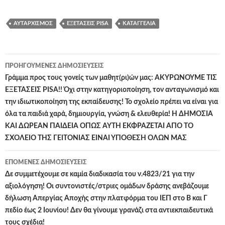
ΑΥΤΑΡΧΙΣΜΌΣ
ΕΞΕΤΆΣΕΙΣ PISA
ΚΑΤΑΓΓΕΛΊΑ
Πλοήγηση
ΠΡΟΗΓΟΎΜΕΝΕΣ ΔΗΜΟΣΙΕΎΣΕΙΣ
άρθρων
Γράμμα προς τους γονείς των μαθητ(ρι)ών μας: ΑΚΥΡΩΝΟΥΜΕ ΤΙΣ
ΕΞΕΤΑΣΕΙΣ PISA!! Όχι στην κατηγοριοποίηση, τον ανταγωνισμό και
την ιδιωτικοποίηση της εκπαίδευσης! Το σχολείο πρέπει να είναι για
όλα τα παιδιά χαρά, δημιουργία, γνώση & ελευθερία! Η ΔΗΜΟΣΙΑ
ΚΑΙ ΔΩΡΕΑΝ ΠΑΙΔΕΙΑ ΟΠΩΣ ΑΥΤΗ ΕΚΦΡΑΖΕΤΑΙ ΑΠΟ ΤΟ
ΣΧΟΛΕΙΟ ΤΗΣ ΓΕΙΤΟΝΙΑΣ ΕΙΝΑΙ ΥΠΟΘΕΣΗ ΟΛΩΝ ΜΑΣ
ΕΠΌΜΕΝΕΣ ΔΗΜΟΣΙΕΎΣΕΙΣ
Δε συμμετέχουμε σε καμία διαδικασία του ν.4823/21 για την
αξιολόγηση! Οι συντονιστές/στριες ομάδων δράσης ανεβάζουμε
δήλωση Απεργίας Αποχής στην πλατφόρμα του ΙΕΠ στο Β και Γ
πεδίο έως 2 Ιουνίου! Δεν θα γίνουμε γρανάζι στα αντιεκπαιδευτικά
τους σχέδια!