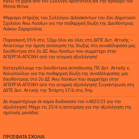
Κάτω τα χέρια από τον Σύλλογο Αριστοτέλη και την πρόεδρό του
Ρέππα Ντίνα
Ψήφισμα στήριξης του Συλλόγου Διδασκόντων του 2ου Δημοτικού
Σχολείου Άνω Λιοσίων για την πειθαρχική δίωξη της Διευθύντριας
Λιάκου Ζαχαρούλας
Παρασκευή 19/6 στις 12μμ όλοι και όλες στη ΔΙΠΕ Δυτ. Αττικής –
Απαιτούμε την άμεση απόσυρση της δίωξης στη συναδέλφισσα μας
διευθύντρια στο 2ο ΔΣ Άνω Λιοσίων που συμμετέχει στην
ΑΠΕΡΓΙΑ-ΑΠΟΧΗ από την ατομική αξιολόγηση!
Καταγγέλλουμε την διευθύντρια εκπαίδευσης ΠΕ Δυτ. Αττικής κ.
Κολιοπούλου για την πειθαρχική δίωξη της συναδέλφισσας μας
διευθύντριας στο 2ο ΔΣ Άνω Λιοσίων που συμμετέχει στην
ΑΠΕΡΓΙΑ-ΑΠΟΧΗ από την ατομική αξιολόγηση! Συγκέντρωση στη
ΔΙΠΕ Δυτ. Αττικής την Τετάρτη 17/6 στις 9πμ
Δε συμμετέχουμε σε καμία διαδικασία του ν.4823/21 για την
αξιολόγηση! Μέχρι τις 25/6 η αποτίμηση για την αξιολόγηση της
σχολικής μονάδας
ΠΡΌΣΦΑΤΑ ΣΧΌΛΙΑ