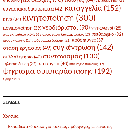
εκλογές
(64)
διεύθυνση
(26)
εξετάσεις PISA
(21)
καταγγελία
(152)
εργασιακά δικαιώματα
(42)
κινητοποίηση
(300)
κενά
(34)
νεοδιόριστοι
(90)
μονιμοποίηση
(39)
νηπιαγωγοί
(28)
πειθαρχικό
(32)
πανεκπαιδευτικό
(25)
παράσταση διαμαρτυρίας
(23)
πρόσφυγες
(37)
πρόγραμμα δράσης
(21)
προσοντολόγιο
(17)
συγκέντρωση
(142)
στάση εργασίας
(49)
συντονισμός
(130)
συλλαλητήριο
(40)
υπουργείο
(40)
τηλεκπαίδευση
(22)
υπουργείο παιδείας
(17)
ψήφισμα συμπαράστασης
(192)
ωράριο
(17)
ΣΕΛΊΔΕΣ
Χρήσιμα
Εκπαιδευτικό υλικό για πόλεμο, πρόσφυγες, μετανάστες