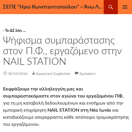
Μετάβαση
Αναζήτηση
ΣΕΠΕ "Ηρώ Κωνσταντοπούλου" ~ Άνω Λιόσια, Ζεφύρι, Φυλή
σε
ΚΎΡΙΟ
περιεχόμενο
ΜΕΝΟΎ
- Το ΔΣ λέει ...
Ψήφισμα συμπαράστασης
στον Π.Φ., εργαζόμενο στην
NAIL STATION
30/10/2016
Διοικητικό Συμβούλιο
Σχολιάστε
Εκφράζουμε την αλληλεγγύη μας και
συμπαραστεκόμαστε στον αγώνα του εργαζομένου ΠΦ,
για τη μη καταβολή δεδουλευμένων και ενσήμων από την
εμπορική επιχείρηση
NAIL STATION στη Νέα Ιωνία
και
καταδικάζουμε απερίφραστα κάθε απόπειρα τρομοκράτησης
του εργαζόμενου.