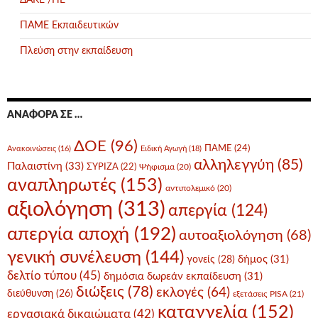
ΔΑΚΕ /ΠΕ
ΠΑΜΕ Εκπαιδευτικών
Πλεύση στην εκπαίδευση
ΑΝΑΦΟΡΆ ΣΕ …
ΔΟΕ
(96)
ΠΑΜΕ
(24)
Ανακοινώσεις
(16)
Ειδική Αγωγή
(18)
αλληλεγγύη
(85)
Παλαιστίνη
(33)
ΣΥΡΙΖΑ
(22)
Ψήφισμα
(20)
αναπληρωτές
(153)
αντιπολεμικό
(20)
αξιολόγηση
(313)
απεργία
(124)
απεργία αποχή
(192)
αυτοαξιολόγηση
(68)
γενική συνέλευση
(144)
δήμος
(31)
γονείς
(28)
δελτίο τύπου
(45)
δημόσια δωρεάν εκπαίδευση
(31)
διώξεις
(78)
εκλογές
(64)
διεύθυνση
(26)
εξετάσεις PISA
(21)
καταγγελία
(152)
εργασιακά δικαιώματα
(42)