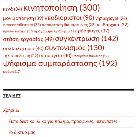
κινητοποίηση
(300)
κενά
(34)
νεοδιόριστοι
(90)
μονιμοποίηση
(39)
νηπιαγωγοί
(28)
πειθαρχικό
(32)
πανεκπαιδευτικό
(25)
παράσταση διαμαρτυρίας
(23)
πρόσφυγες
(37)
πρόγραμμα δράσης
(21)
προσοντολόγιο
(17)
συγκέντρωση
(142)
στάση εργασίας
(49)
συντονισμός
(130)
συλλαλητήριο
(40)
υπουργείο
(40)
τηλεκπαίδευση
(22)
υπουργείο παιδείας
(17)
ψήφισμα συμπαράστασης
(192)
ωράριο
(17)
ΣΕΛΊΔΕΣ
Χρήσιμα
Εκπαιδευτικό υλικό για πόλεμο, πρόσφυγες, μετανάστες
Το δίκτυό μας