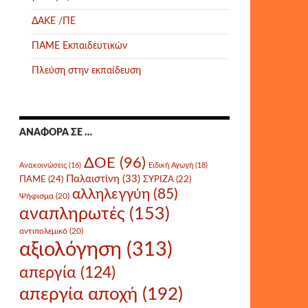
ΔΑΚΕ /ΠΕ
ΠΑΜΕ Εκπαιδευτικών
Πλεύση στην εκπαίδευση
ΑΝΑΦΟΡΆ ΣΕ …
ΔΟΕ
(96)
Ανακοινώσεις
(16)
Ειδική Αγωγή
(18)
Παλαιστίνη
(33)
ΠΑΜΕ
(24)
ΣΥΡΙΖΑ
(22)
αλληλεγγύη
(85)
Ψήφισμα
(20)
αναπληρωτές
(153)
αντιπολεμικό
(20)
αξιολόγηση
(313)
απεργία
(124)
απεργία αποχή
(192)