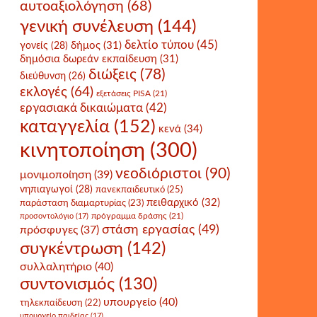
αυτοαξιολόγηση
(68)
γενική συνέλευση
(144)
δελτίο τύπου
(45)
δήμος
(31)
γονείς
(28)
δημόσια δωρεάν εκπαίδευση
(31)
διώξεις
(78)
διεύθυνση
(26)
εκλογές
(64)
εξετάσεις PISA
(21)
εργασιακά δικαιώματα
(42)
καταγγελία
(152)
κενά
(34)
κινητοποίηση
(300)
νεοδιόριστοι
(90)
μονιμοποίηση
(39)
νηπιαγωγοί
(28)
πανεκπαιδευτικό
(25)
πειθαρχικό
(32)
παράσταση διαμαρτυρίας
(23)
πρόγραμμα δράσης
(21)
προσοντολόγιο
(17)
στάση εργασίας
(49)
πρόσφυγες
(37)
συγκέντρωση
(142)
συλλαλητήριο
(40)
συντονισμός
(130)
υπουργείο
(40)
τηλεκπαίδευση
(22)
υπουργείο παιδείας
(17)