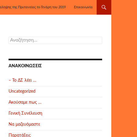
αληψης της Πρυτανείας το Γενάρη του 2019
Επικοινωνία
Αναζήτηση
για:
ΑΝΑΚΟΙΝΏΣΕΙΣ
– Το ΔΣ λέει …
Uncategorized
Ακούσαμε πως …
Γενική Συνέλευση
Να μαζευόμαστε
Παρατάξεις