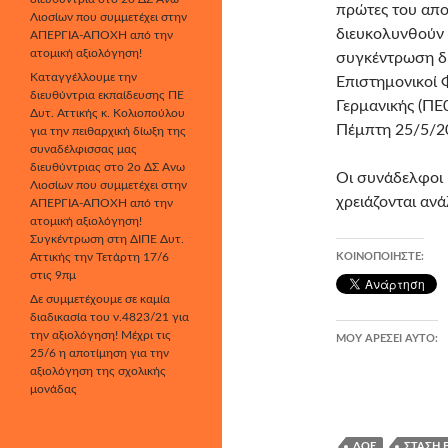
πρώτες του απο
Λιοσίων που συμμετέχει στην
διευκολυνθούν 
ΑΠΕΡΓΙΑ-ΑΠΟΧΗ από την
ατομική αξιολόγηση!
συγκέντρωση δ
Καταγγέλλουμε την
Επιστημονικοί Φ
διευθύντρια εκπαίδευσης ΠΕ
Γερμανικής (ΠΕ
Δυτ. Αττικής κ. Κολιοπούλου
Πέμπτη 25/5/20
για την πειθαρχική δίωξη της
συναδέλφισσας μας
διευθύντριας στο 2ο ΔΣ Άνω
Οι συνάδελφοι
Λιοσίων που συμμετέχει στην
χρειάζονται ανά
ΑΠΕΡΓΙΑ-ΑΠΟΧΗ από την
ατομική αξιολόγηση!
Συγκέντρωση στη ΔΙΠΕ Δυτ.
Αττικής την Τετάρτη 17/6
ΚΟΙΝΟΠΟΙΉΣΤΕ:
στις 9πμ
Δε συμμετέχουμε σε καμία
διαδικασία του ν.4823/21 για
την αξιολόγηση! Μέχρι τις
ΜΟΥ ΑΡΈΣΕΙ ΑΥΤΌ:
25/6 η αποτίμηση για την
αξιολόγηση της σχολικής
μονάδας
ΔΟΕ
ΣΤΆΣΗ 