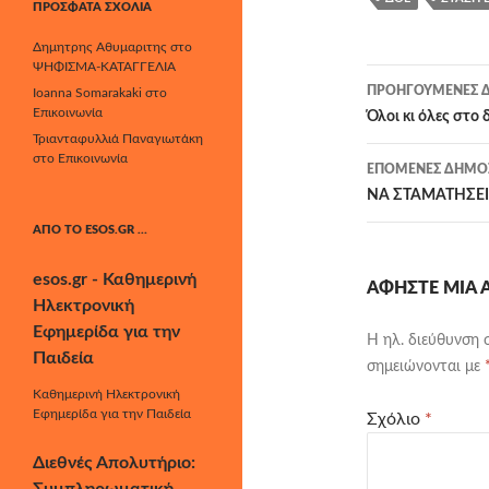
ΠΡΌΣΦΑΤΑ ΣΧΌΛΙΑ
Δημητρης Αθυμαριτης
στο
ΨΗΦΙΣΜΑ-ΚΑΤΑΓΓΕΛΙΑ
Πλοήγησ
ΠΡΟΗΓΟΎΜΕΝΕΣ Δ
Ioanna Somarakaki
στο
Επικοινωνία
άρθρων
Όλοι κι όλες στο
Τριανταφυλλιά Παναγιωτάκη
στο
Επικοινωνία
ΕΠΌΜΕΝΕΣ ΔΗΜΟΣ
ΝΑ ΣΤΑΜΑΤΗΣΕΙ
ΑΠΌ ΤΟ ESOS.GR …
esos.gr - Καθημερινή
ΑΦΉΣΤΕ ΜΙΑ
Ηλεκτρονική
Εφημερίδα για την
Η ηλ. διεύθυνση 
Παιδεία
σημειώνονται με
Καθημερινή Ηλεκτρονική
Εφημερίδα για την Παιδεία
Σχόλιο
*
Διεθνές Απολυτήριο: