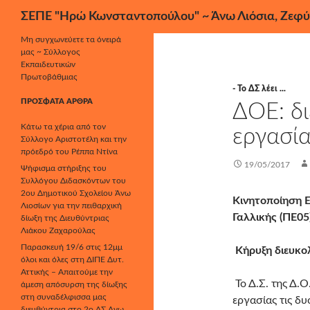
Αναζήτηση
ΣΕΠΕ "Ηρώ Κωνσταντοπούλου" ~ Άνω Λιόσια, Ζεφύ
Μετάβαση
Μη συγχωνεύετε τα όνειρά
μας ~ Σύλλογος
σε
Εκπαιδευτικών
περιεχόμενο
Πρωτοβάθμιας
- Το ΔΣ λέει ...
ΠΡΌΣΦΑΤΑ ΆΡΘΡΑ
ΔΟΕ: δι
Κάτω τα χέρια από τον
εργασί
Σύλλογο Αριστοτέλη και την
πρόεδρό του Ρέππα Ντίνα
19/05/2017
Ψήφισμα στήριξης του
Συλλόγου Διδασκόντων του
2ου Δημοτικού Σχολείου Άνω
Κινητοποίηση
Λιοσίων για την πειθαρχική
Γαλλικής (ΠΕ05
δίωξη της Διευθύντριας
Λιάκου Ζαχαρούλας
Παρασκευή 19/6 στις 12μμ
Κήρυξη διευκο
όλοι και όλες στη ΔΙΠΕ Δυτ.
Αττικής – Απαιτούμε την
Το Δ.Σ. της Δ.
άμεση απόσυρση της δίωξης
στη συναδέλφισσα μας
εργασίας τις δυ
διευθύντρια στο 2ο ΔΣ Άνω