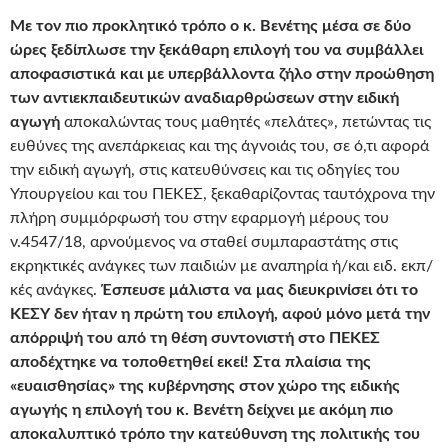
Με τον πιο προκλητικό τρόπο ο κ. Βενέτης μέσα σε δύο
ώρες ξεδίπλωσε την ξεκάθαρη επιλογή του να συμβάλλει
αποφασιστικά και με υπερβάλλοντα ζήλο στην προώθηση
των αντιεκπαιδευτικών αναδιαρθρώσεων στην ειδική
αγωγή
αποκαλώντας τους μαθητές «πελάτες», πετώντας τις
ευθύνες της ανεπάρκειας και της άγνοιάς του, σε ό,τι αφορά
την ειδική αγωγή, στις κατευθύνσεις και τις οδηγίες του
Υπουργείου και του ΠΕΚΕΣ, ξεκαθαρίζοντας ταυτόχρονα την
πλήρη συμμόρφωσή του στην εφαρμογή μέρους του
ν.4547/18, αρνούμενος να σταθεί συμπαραστάτης στις
εκρηκτικές ανάγκες των παιδιών με αναπηρία ή/και ειδ. εκπ/
κές ανάγκες.
Έσπευσε μάλιστα να μας διευκρινίσει ότι το
ΚΕΣΥ δεν ήταν η πρώτη του επιλογή, αφού μόνο μετά την
απόρριψή του από τη θέση συντονιστή στο ΠΕΚΕΣ
αποδέχτηκε να τοποθετηθεί εκεί! Στα πλαίσια της
«ευαισθησίας» της κυβέρνησης στο
ν
χώρο της ειδικής
αγωγής η επιλογή του κ. Βενέτη δείχνει με ακόμη πιο
αποκαλυπτικό τρόπο την κατεύθυνση της πολιτικής του