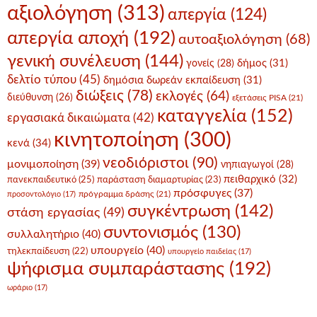
αξιολόγηση
(313)
απεργία
(124)
απεργία αποχή
(192)
αυτοαξιολόγηση
(68)
γενική συνέλευση
(144)
δήμος
(31)
γονείς
(28)
δελτίο τύπου
(45)
δημόσια δωρεάν εκπαίδευση
(31)
διώξεις
(78)
εκλογές
(64)
διεύθυνση
(26)
εξετάσεις PISA
(21)
καταγγελία
(152)
εργασιακά δικαιώματα
(42)
κινητοποίηση
(300)
κενά
(34)
νεοδιόριστοι
(90)
μονιμοποίηση
(39)
νηπιαγωγοί
(28)
πειθαρχικό
(32)
πανεκπαιδευτικό
(25)
παράσταση διαμαρτυρίας
(23)
πρόσφυγες
(37)
πρόγραμμα δράσης
(21)
προσοντολόγιο
(17)
συγκέντρωση
(142)
στάση εργασίας
(49)
συντονισμός
(130)
συλλαλητήριο
(40)
υπουργείο
(40)
τηλεκπαίδευση
(22)
υπουργείο παιδείας
(17)
ψήφισμα συμπαράστασης
(192)
ωράριο
(17)