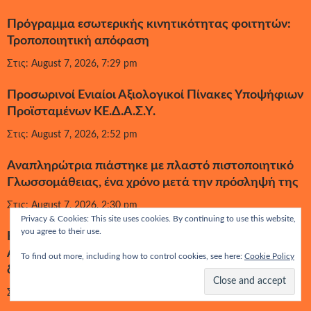
Πρόγραμμα εσωτερικής κινητικότητας φοιτητών:
Τροποποιητική απόφαση
Στις: August 7, 2026, 7:29 pm
Προσωρινοί Ενιαίοι Αξιολογικοί Πίνακες Υποψήφιων
Προϊσταμένων ΚΕ.Δ.Α.Σ.Υ.
Στις: August 7, 2026, 2:52 pm
Αναπληρώτρια πιάστηκε με πλαστό πιστοποιητικό
Γλωσσομάθειας, ένα χρόνο μετά την πρόσληψή της
Στις: August 7, 2026, 2:30 pm
Privacy & Cookies: This site uses cookies. By continuing to use this website,
you agree to their use.
Κατατακτήριες για τις Ανώτατες Εκκλησιαστικές
Ακαδημίες (Α.Ε.Α.): Η νέα απόφαση με όλες τις
To find out more, including how to control cookies, see here:
Cookie Policy
διαδικασίες
Στις: August 7, 2026, 9:58 am