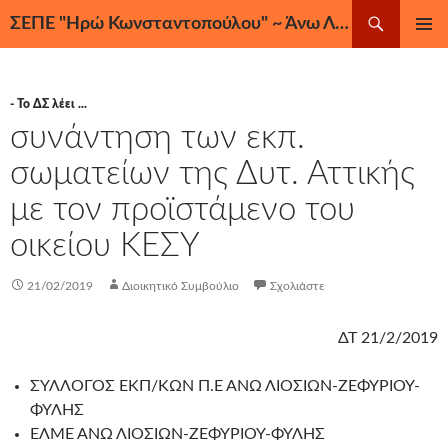
Μετάβαση
Αναζήτηση
ΣΕΠΕ "Ηρώ Κωνσταντοπούλου" ~ Άνω Λιόσια, Ζεφύρι, Φυλή
σε
ΚΎΡΙΟ
περιεχόμενο
ΜΕΝΟΎ
- Το ΔΣ λέει ...
συνάντηση των εκπ.
σωματείων της Δυτ. Αττικής
με τον προϊστάμενο του
οικείου ΚΕΣΥ
21/02/2019
Διοικητικό Συμβούλιο
Σχολιάστε
ΔΤ 21/2/2019
ΣΥΛΛΟΓΟΣ ΕΚΠ/ΚΩΝ Π.Ε ΑΝΩ ΛΙΟΣΙΩΝ-ΖΕΦΥΡΙΟΥ-
ΦΥΛΗΣ
ΕΛΜΕ ΑΝΩ ΛΙΟΣΙΩΝ-ΖΕΦΥΡΙΟΥ-ΦΥΛΗΣ