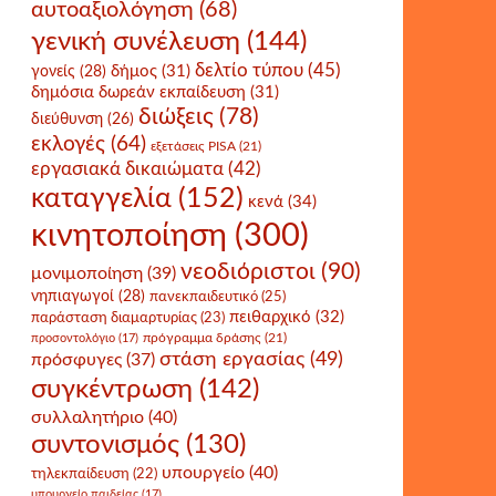
αυτοαξιολόγηση
(68)
γενική συνέλευση
(144)
δελτίο τύπου
(45)
δήμος
(31)
γονείς
(28)
δημόσια δωρεάν εκπαίδευση
(31)
διώξεις
(78)
διεύθυνση
(26)
εκλογές
(64)
εξετάσεις PISA
(21)
εργασιακά δικαιώματα
(42)
καταγγελία
(152)
κενά
(34)
κινητοποίηση
(300)
νεοδιόριστοι
(90)
μονιμοποίηση
(39)
νηπιαγωγοί
(28)
πανεκπαιδευτικό
(25)
πειθαρχικό
(32)
παράσταση διαμαρτυρίας
(23)
πρόγραμμα δράσης
(21)
προσοντολόγιο
(17)
στάση εργασίας
(49)
πρόσφυγες
(37)
συγκέντρωση
(142)
συλλαλητήριο
(40)
συντονισμός
(130)
υπουργείο
(40)
τηλεκπαίδευση
(22)
υπουργείο παιδείας
(17)