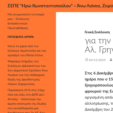
Αναζήτηση
ΣΕΠΕ "Ηρώ Κωνσταντοπούλου" ~ Άνω Λιόσια, Ζεφύ
Μετάβαση
Μη συγχωνεύετε τα όνειρά
μας ~ Σύλλογος
σε
Εκπαιδευτικών
περιεχόμενο
Πρωτοβάθμιας
Γενική Συνέλευση
ΠΡΌΣΦΑΤΑ ΆΡΘΡΑ
για την
Κάτω τα χέρια από τον
Αλ. Γρ
Σύλλογο Αριστοτέλη και την
πρόεδρό του Ρέππα Ντίνα
03/12/2019
Ψήφισμα στήριξης του
Συλλόγου Διδασκόντων του
2ου Δημοτικού Σχολείου Άνω
Στις 6 Δεκέμβρ
Λιοσίων για την πειθαρχική
ημέρα που ο 1
δίωξη της Διευθύντριας
Λιάκου Ζαχαρούλας
Γρηγορόπουλος,
Παρασκευή 19/6 στις 12μμ
φρουρού της Ε
όλοι και όλες στη ΔΙΠΕ Δυτ.
οργισμένη απάν
Αττικής – Απαιτούμε την
αλλοτρίωσης, τη
άμεση απόσυρση της δίωξης
στη συναδέλφισσα μας
Δεκέμβρη του 2
διευθύντρια στο 2ο ΔΣ Άνω