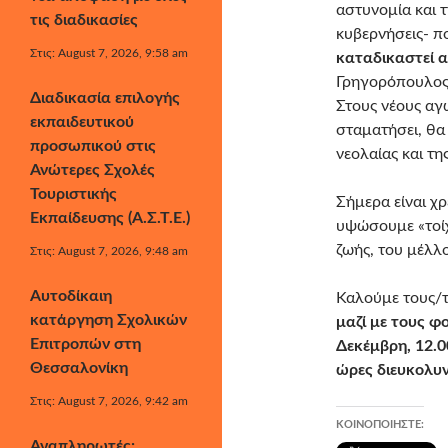
αστυνομία και τ
τις διαδικασίες
κυβερνήσεις- π
Στις: August 7, 2026, 9:58 am
καταδικαστεί α
Γρηγορόπουλος 
Διαδικασία επιλογής
Στους νέους αγ
εκπαιδευτικού
σταματήσει, θα 
προσωπικού στις
νεολαίας και τη
Ανώτερες Σχολές
Τουριστικής
Σήμερα είναι χρ
Εκπαίδευσης (Α.Σ.Τ.Ε.)
υψώσουμε «τοίχ
ζωής, του μέλλο
Στις: August 7, 2026, 9:48 am
Αυτοδίκαιη
Καλούμε τους/τ
κατάργηση Σχολικών
μαζί με τους φ
Επιτροπών στη
Δεκέμβρη, 12.
Θεσσαλονίκη
ώρες διευκολυν
Στις: August 7, 2026, 9:42 am
ΚΟΙΝΟΠΟΙΉΣΤΕ:
Αναπληρωτές: