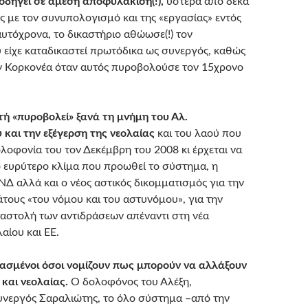
 οδηγεί σε άμεση αποφυλάκιση(!),
ύστερα από δέκα
ς με τον συνυπολογισμό και της «εργασίας» εντός
αυτόχρονα, το δικαστήριο αθώωσε(!) τον
 είχε καταδικαστεί πρωτόδικα ως συνεργός, καθώς
ον Κορκονέα όταν αυτός πυροβολούσε τον 15χρονο
ή «πυροβολεί» ξανά τη μνήμη του Αλ.
και την εξέγερση της νεολαίας
και του λαού που
λοφονία του τον Δεκέμβρη του 2008 κι έρχεται να
ο ευρύτερο κλίμα που προωθεί το σύστημα, η
ΝΔ αλλά και ο νέος αστικός δικομματισμός για την
άτους «του νόμου και του αστυνόμου», για την
αστολή των αντιδράσεων απέναντι στη νέα
αίου και ΕΕ.
λασμένοι όσοι νομίζουν πως μπορούν να αλλάξουν
 και νεολαίας.
Ο δολοφόνος του Αλέξη,
υνεργός Σαραλιώτης, το όλο σύστημα –από την