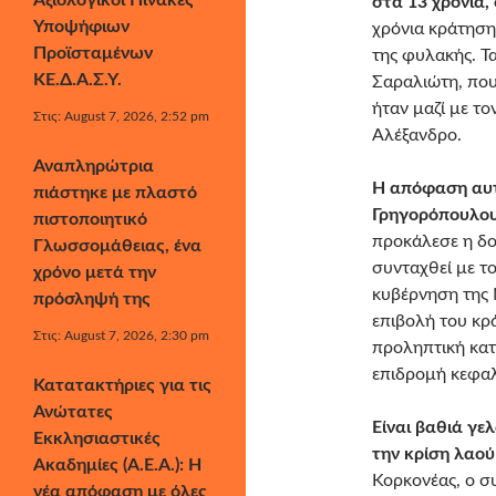
Αξιολογικοί Πίνακες
στα 13 χρόνια,
Υποψήφιων
χρόνια κράτηση
Προϊσταμένων
της φυλακής. Τ
ΚΕ.Δ.Α.Σ.Υ.
Σαραλιώτη, που
ήταν μαζί με τ
Στις: August 7, 2026, 2:52 pm
Αλέξανδρο.
Αναπληρώτρια
Η απόφαση αυτ
πιάστηκε με πλαστό
Γρηγορόπουλου 
πιστοποιητικό
προκάλεσε η δο
Γλωσσομάθειας, ένα
συνταχθεί με τ
χρόνο μετά την
κυβέρνηση της 
πρόσληψή της
επιβολή του κρ
Στις: August 7, 2026, 2:30 pm
προληπτική κατ
επιδρομή κεφαλ
Κατατακτήριες για τις
Ανώτατες
Είναι βαθιά γε
Εκκλησιαστικές
την κρίση λαού
Ακαδημίες (Α.Ε.Α.): Η
Κορκονέας, ο σ
νέα απόφαση με όλες