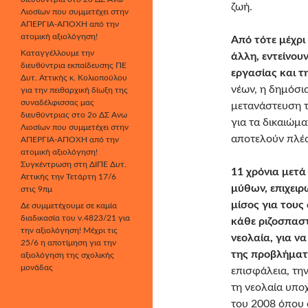
ζωή.
Λιοσίων που συμμετέχει στην
ΑΠΕΡΓΙΑ-ΑΠΟΧΗ από την
ατομική αξιολόγηση!
Από τότε μέχρι
Καταγγέλλουμε την
άλλη, εντείνου
διευθύντρια εκπαίδευσης ΠΕ
εργασίας και τ
Δυτ. Αττικής κ. Κολιοπούλου
νέων, η δημόσια
για την πειθαρχική δίωξη της
συναδέλφισσας μας
μετανάστευση τ
διευθύντριας στο 2ο ΔΣ Άνω
για τα δικαιώμα
Λιοσίων που συμμετέχει στην
αποτελούν πλέο
ΑΠΕΡΓΙΑ-ΑΠΟΧΗ από την
ατομική αξιολόγηση!
Συγκέντρωση στη ΔΙΠΕ Δυτ.
11 χρόνια μετά
Αττικής την Τετάρτη 17/6
μύθων, επιχει
στις 9πμ
μίσος για τους
Δε συμμετέχουμε σε καμία
διαδικασία του ν.4823/21 για
κάθε ριζοσπαστ
την αξιολόγηση! Μέχρι τις
νεολαία, για 
25/6 η αποτίμηση για την
της προβλήματ
αξιολόγηση της σχολικής
μονάδας
επισφάλεια, τη
τη νεολαία υποχ
του 2008 όπου 