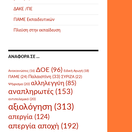
ΔΑΚΕ /ΠΕ
ΠΑΜΕ Εκπαιδευτικών
Πλεύση στην εκπαίδευση
ΑΝΑΦΟΡΆ ΣΕ …
ΔΟΕ
(96)
Ανακοινώσεις
(16)
Ειδική Αγωγή
(18)
Παλαιστίνη
(33)
ΠΑΜΕ
(24)
ΣΥΡΙΖΑ
(22)
αλληλεγγύη
(85)
Ψήφισμα
(20)
αναπληρωτές
(153)
αντιπολεμικό
(20)
αξιολόγηση
(313)
απεργία
(124)
απεργία αποχή
(192)