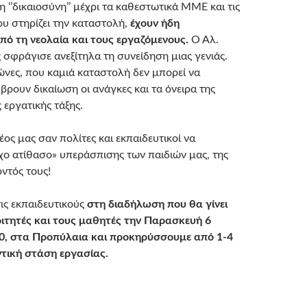
η ‘’δικαιοσύνη’’ μέχρι τα καθεστωτικά ΜΜΕ και τις
ου στηρίζει την καταστολή,
έχουν ήδη
πό τη νεολαία και τους εργαζόμενους.
Ο Αλ.
σφράγισε ανεξίτηλα τη συνείδηση μιας γενιάς.
ώνες, που καμιά καταστολή δεν μπορεί να
βρουν δικαίωση οι ανάγκες και τα όνειρα της
ς εργατικής τάξης.
έος μας σαν πολίτες και εκπαιδευτικοί να
ο ατίθασο» υπεράσπισης των παιδιών μας, της
ντός τους!
ις εκπαιδευτικούς
στη διαδήλωση που θα γίνει
οιτητές και τους μαθητές την Παρασκευή 6
00, στα Προπύλαια και προκηρύσσουμε από 1-4
τική στάση εργασίας.