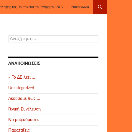
αληψης της Πρυτανείας το Γενάρη του 2019
Επικοινωνία
Αναζήτηση
για:
ΑΝΑΚΟΙΝΏΣΕΙΣ
– Το ΔΣ λέει …
Uncategorized
Ακούσαμε πως …
Γενική Συνέλευση
Να μαζευόμαστε
Παρατάξεις