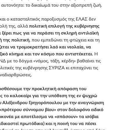
ο αυτονόητο: το δικαίωμά του στην αξιοπρεπή ζωή.
 και ο κατασταλτικός παροξυσμός της ΕΛΑΣ δεν
ολή της, αλλά
πολιτική επιλογή της κυβέρνησης
α ξέρει πως για να περάσει τη σκληρή αντιλαϊκή
ή της πολιτική
, που εμπεδώνει τη φτώχεια και τη
ζεται να τρομοκρατήσει λαό και νεολαία, να
ζικό κίνημα και τον κόσμο που αντιστέκεται
. Η
Δ με το δόγμα «νόμος, τάξη, κέρδη» βαθαίνει τις
λιτικές της κυβένρησης ΣΥΡΙΖΑ κι επιταχύνει τις
αναδιαρθρώσεις.
ροσθέσουμε την προκλητική απόφαση του
ς το καλοκαίρι για την υπόθεση της εν ψυχρώ
υ Αλέξανδρου Γρηγορόπουλου με την αναγνώριση
«πρότερου σύννομου βίου» στον δολοφόνο ειδικό
ρκονέα με αποτέλεσμα να «σπάσουν» τα ισόβια
αδικαστεί πρωτόδικα) και η ποινή του να πέσει