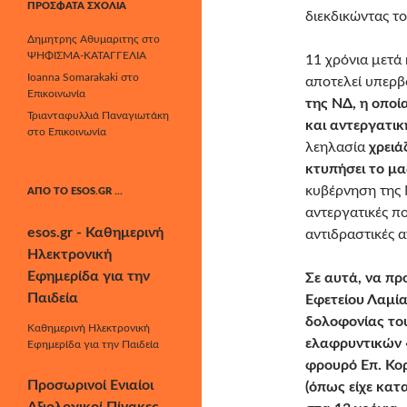
ΠΡΌΣΦΑΤΑ ΣΧΌΛΙΑ
διεκδικώντας τ
Δημητρης Αθυμαριτης
στο
ΨΗΦΙΣΜΑ-ΚΑΤΑΓΓΕΛΙΑ
11 χρόνια μετά
Ioanna Somarakaki
στο
αποτελεί υπερβ
Επικοινωνία
της ΝΔ, η οποί
Τριανταφυλλιά Παναγιωτάκη
και αντεργατικ
στο
Επικοινωνία
λεηλασία
χρειά
κτυπήσει το μα
κυβέρνηση της Ν
ΑΠΌ ΤΟ ESOS.GR …
αντεργατικές πο
esos.gr - Καθημερινή
αντιδραστικές 
Ηλεκτρονική
Εφημερίδα για την
Σε αυτά, να π
Παιδεία
Εφετείου Λαμία
δολοφονίας το
Καθημερινή Ηλεκτρονική
ελαφρυντικών 
Εφημερίδα για την Παιδεία
φρουρό Επ. Κο
Προσωρινοί Ενιαίοι
(όπως είχε κατ