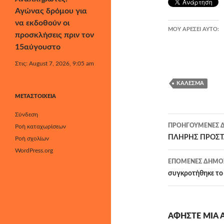
Αγώνας δρόμου για
να εκδοθούν οι
ΜΟΥ ΑΡΈΣΕΙ ΑΥΤΌ:
προσκλήσεις πριν τον
15αύγουστο
Στις: August 7, 2026, 9:05 am
ΚΆΛΕΣΜΑ
ΜΕΤΑΣΤΟΙΧΕΊΑ
Σύνδεση
Πλοήγησ
ΠΡΟΗΓΟΎΜΕΝΕΣ Δ
Ροή καταχωρίσεων
άρθρων
ΠΛΗΡΗΣ ΠΡΟΣΤ
Ροή σχολίων
WordPress.org
ΕΠΌΜΕΝΕΣ ΔΗΜΟΣ
συγκροτήθηκε το 
ΑΦΉΣΤΕ ΜΙΑ