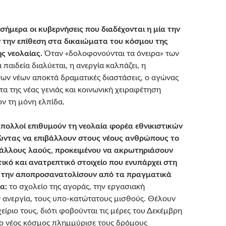
 σήμερα οι κυβερνήσεις που διαδέχονται η μία την
ν την επίθεση στα δικαιώματα του κόσμου της
ης νεολαίας.
Όταν «δολοφονούνται τα όνειρα» των
 παιδεία διαλύεται, η ανεργία καλπάζει, η
ων νέων αποκτά δραματικές διαστάσεις, ο αγώνας
τα της νέας γενιάς και κοινωνική χειραφέτηση
ν τη μόνη ελπίδα.
 πολλοί επιθυμούν τη νεολαία φορέα εθνικιστικών
ρώντας να επιβάλλουν στους νέους ανθρώπους το
 άλλους λαούς, προκειμένου να ακρωτηριάσουν
ικό και ανατρεπτικό στοιχείο που ενυπάρχει στη
να την αποπροσανατολίσουν από τα πραγματικά
α:
το σχολείο της αγοράς, την εργασιακή
ν ανεργία, τους υπο-κατώτατους μισθούς. Θέλουν
είριο τους, διότι φοβούνται τις μέρες του Δεκέμβρη
ο νέος κόσμος πλημμύρισε τους δρόμους