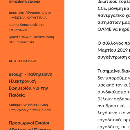
ιδιωτικού τομέ
ΠΡΌΣΦΑΤΑ ΣΧΌΛΙΑ
ΣΣΕ, μόνιμη κα
Δημητρης Αθυμαριτης
στο
πανεργατικό χ
ΨΗΦΙΣΜΑ-ΚΑΤΑΓΓΕΛΙΑ
αιτημάτων μας
Ioanna Somarakaki
στο
ΟΛΜΕ να κηρύξ
Επικοινωνία
Τριανταφυλλιά Παναγιωτάκη
στο
Επικοινωνία
Ο σύλλογος π
Μαρτίου 2019
κ
συγκέντρωση σ
ΑΠΌ ΤΟ ESOS.GR …
Τι σημαίνει δι
esos.gr - Καθημερινή
δεν μπορούμε 
Ηλεκτρονική
μας από τον κυ
Εφημερίδα για την
συνδικαλισμό 
Παιδεία
θέλουν σοβαρού
Καθημερινή Ηλεκτρονική
αντιδραστική –
Εφημερίδα για την Παιδεία
λεγόμενη «κοιν
εργοδοτικές οργ
Προσωρινοί Ενιαίοι
εργοδότες, τις 