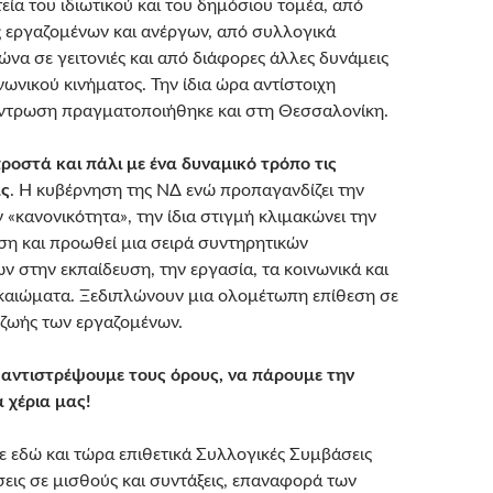
εία του ιδιωτικού και του δημόσιου τομέα, από
 εργαζομένων και ανέργων, από συλλογικά
ώνα σε γειτονιές και από διάφορες άλλες δυνάμεις
νωνικού κινήματος. Την ίδια ώρα αντίστοιχη
έντρωση πραγματοποιήθηκε και στη Θεσσαλονίκη.
οστά και πάλι με ένα δυναμικό τρόπο τις
ας
. Η κυβέρνηση της ΝΔ ενώ προπαγανδίζει την
«κανονικότητα», την ίδια στιγμή κλιμακώνει την
εση και προωθεί μια σειρά συντηρητικών
 στην εκπαίδευση, την εργασία, τα κοινωνικά και
καιώματα. Ξεδιπλώνουν μια ολομέτωπη επίθεση σε
 ζωής των εργαζομένων.
 αντιστρέψουμε τους όρους, να πάρουμε την
 χέρια μας!
 εδώ και τώρα επιθετικά Συλλογικές Συμβάσεις
σεις σε μισθούς και συντάξεις, επαναφορά των