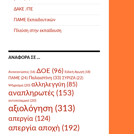
ΔΑΚΕ /ΠΕ
ΠΑΜΕ Εκπαιδευτικών
Πλεύση στην εκπαίδευση
ΑΝΑΦΟΡΆ ΣΕ …
ΔΟΕ
(96)
Ανακοινώσεις
(16)
Ειδική Αγωγή
(18)
Παλαιστίνη
(33)
ΠΑΜΕ
(24)
ΣΥΡΙΖΑ
(22)
αλληλεγγύη
(85)
Ψήφισμα
(20)
αναπληρωτές
(153)
αντιπολεμικό
(20)
αξιολόγηση
(313)
απεργία
(124)
απεργία αποχή
(192)