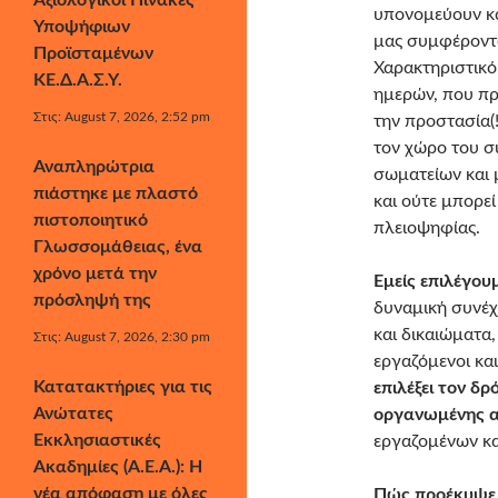
Αξιολογικοί Πίνακες
υπονομεύουν κα
Υποψήφιων
μας συμφέροντα
Προϊσταμένων
Χαρακτηριστικό
ΚΕ.Δ.Α.Σ.Υ.
ημερών, που πρ
Στις: August 7, 2026, 2:52 pm
την προστασία(!
τον χώρο του σ
Αναπληρώτρια
σωματείων και μ
πιάστηκε με πλαστό
και ούτε μπορε
πιστοποιητικό
πλειοψηφίας.
Γλωσσομάθειας, ένα
χρόνο μετά την
Εμείς επιλέγου
πρόσληψή της
δυναμική συνέχ
και δικαιώματα,
Στις: August 7, 2026, 2:30 pm
εργαζόμενοι και
Κατατακτήριες για τις
επιλέξει τον δρ
Ανώτατες
οργανωμένης α
Εκκλησιαστικές
εργαζομένων και
Ακαδημίες (Α.Ε.Α.): Η
νέα απόφαση με όλες
Πώς προέκυψε 