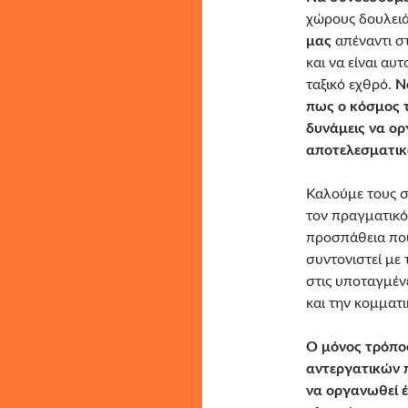
χώρους δουλειά
μας
απέναντι στ
και να είναι αυ
ταξικό εχθρό.
Ν
πως ο κόσμος τ
δυνάμεις να ορ
αποτελεσματικ
Καλούμε τους σ
τον πραγματικό
προσπάθεια που
συντονιστεί με
στις υποταγμέν
και την κομματ
Ο μόνος τρόπος
αντεργατικών 
να οργανωθεί 