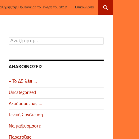
αληψης της Πρυτανείας το Γενάρη του 2019
Επικοινωνία
Αναζήτηση
για:
ΑΝΑΚΟΙΝΏΣΕΙΣ
– Το ΔΣ λέει …
Uncategorized
Ακούσαμε πως …
Γενική Συνέλευση
Να μαζευόμαστε
Παρατάξεις