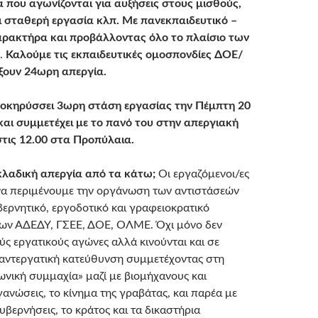
α που αγωνίζονται για αυξήσεις στους μισθούς,
ι σταθερή εργασία κλπ. Με πανεκπαιδευτικό –
αρακτήρα και προβάλλοντας όλο το πλαίσιο των
.
Καλούμε τις εκπαιδευτικές ομοσπονδίες ΔΟΕ/
ουν 24ωρη απεργία.
ροκηρύσσει
3ωρη στάση εργασίας την Πέμπτη 20
αι συμμετέχει με το πανό του στην απεργιακή
τις 12.00 στα Προπύλαια.
ακλαδική απεργία από τα κάτω;
Οι εργαζόμενοι/ες
να περιμένουμε την οργάνωση των αντιστάσεών
βερνητικό, εργοδοτικό και γραφειοκρατικό
των ΑΔΕΔΥ, ΓΣΕΕ, ΔΟΕ, ΟΛΜΕ. Όχι μόνο δεν
ς εργατικούς αγώνες αλλά κινούνται και σε
 αντεργατική κατεύθυνση συμμετέχοντας στη
ωνική συμμαχία» μαζί με βιομήχανους και
ανώσεις, το κίνημα της γραβάτας, και παρέα με
κυβερνήσεις, το κράτος και τα δικαστήρια