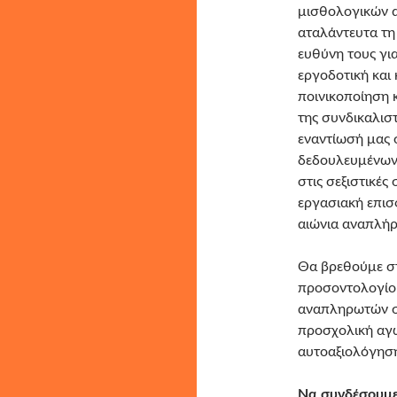
μισθολογικών 
αταλάντευτα τη 
ευθύνη τους γι
εργοδοτική και 
ποινικοποίηση 
της συνδικαλισ
εναντίωσή μας 
δεδουλευμένων,
στις σεξιστικέ
εργασιακή επισ
αιώνια αναπλή
Θα βρεθούμε σ
προσοντολογίο
αναπληρωτών στ
προσχολική αγω
αυτοαξιολόγησ
Να συνδέσουμε 