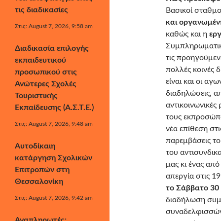
τις διαδικασίες
Βασικοί σταθμο
και οργανωμέν
Στις: August 7, 2026, 9:58 am
καθώς και η
ερ
Συμπληρωματικά
Διαδικασία επιλογής
τις προηγούμεν
εκπαιδευτικού
πολλές κοινές 
προσωπικού στις
είναι και οι αγ
Ανώτερες Σχολές
διαδηλώσεις, απ
Τουριστικής
αντικοινωνικές
Εκπαίδευσης (Α.Σ.Τ.Ε.)
τους εκπροσώπο
Στις: August 7, 2026, 9:48 am
νέα επίθεση στι
παρεμβάσεις το
Αυτοδίκαιη
του αντισυνδικ
κατάργηση Σχολικών
μας κι ένας απ
Επιτροπών στη
απεργία στις 1
Θεσσαλονίκη
το Σάββατο 30
Στις: August 7, 2026, 9:42 am
διαδήλωση συμ
συναδελφισσών
Αναπληρωτές: