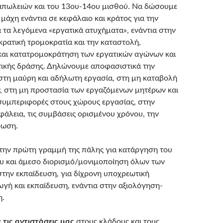
απωλειών και του 13ου-14ου μισθού. Να δώσουμε
μάχη ενάντια σε κεφάλαιο και κράτος για την
α τα λεγόμενα «εργατικά ατυχήματα», ενάντια στην
κρατική τρομοκρατία και την καταστολή,
και κατατρομοκράτηση των εργατικών αγώνων και
τικής δράσης. Δηλώνουμε αποφασιστικά την
στη μαύρη και αδήλωτη εργασία, στη μη καταβολή
 στη μη προστασία των εργαζόμενων μητέρων και
ς συμπεριφορές στους χώρους εργασίας, στην
φάλεια, τις συμβάσεις ορισμένου χρόνου, την
ρωση.
την πρώτη γραμμή της πάλης για κατάργηση του
υ και άμεσο διορισμό/μονιμοποίηση όλων των
ην εκπαίδευση, για δίχρονη υποχρεωτική
γή και εκπαίδευση, ενάντια στην αξιολόγηση-
η.
τις αντιστάσεις μας
στους κλάδους και τους