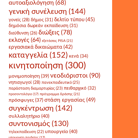
αυτοαξιολόγηση
(68)
γενική συνέλευση
(144)
δελτίο τύπου
(45)
δήμος
(31)
γονείς
(28)
δημόσια δωρεάν εκπαίδευση
(31)
διώξεις
(78)
διεύθυνση
(26)
εκλογές
(64)
εξετάσεις PISA
(21)
εργασιακά δικαιώματα
(42)
καταγγελία
(152)
κενά
(34)
κινητοποίηση
(300)
νεοδιόριστοι
(90)
μονιμοποίηση
(39)
νηπιαγωγοί
(28)
πανεκπαιδευτικό
(25)
πειθαρχικό
(32)
παράσταση διαμαρτυρίας
(23)
πρόγραμμα δράσης
(21)
προσοντολόγιο
(17)
στάση εργασίας
(49)
πρόσφυγες
(37)
συγκέντρωση
(142)
συλλαλητήριο
(40)
συντονισμός
(130)
υπουργείο
(40)
τηλεκπαίδευση
(22)
υπουργείο παιδείας
(17)