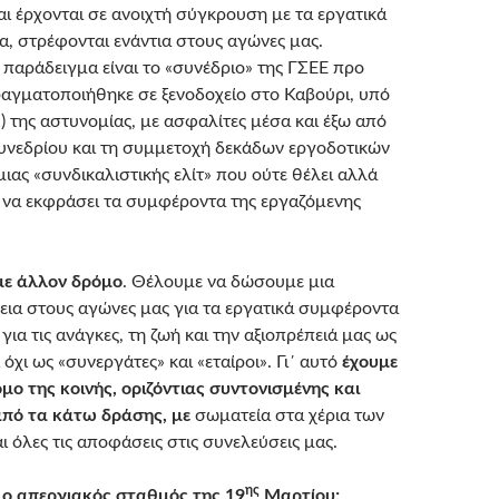
ι έρχονται σε ανοιχτή σύγκρουση με τα εργατικά
, στρέφονται ενάντια στους αγώνες μας.
 παράδειγμα είναι το «συνέδριο» της ΓΣΕΕ προ
αγματοποιήθηκε σε ξενοδοχείο στο Καβούρι, υπό
) της αστυνομίας, με ασφαλίτες μέσα και έξω από
υνεδρίου και τη συμμετοχή δεκάδων εργοδοτικών
ιας «συνδικαλιστικής ελίτ» που ούτε θέλει αλλά
ί να εκφράσει τα συμφέροντα της εργαζόμενης
με άλλον δρόμο
. Θέλουμε να δώσουμε μια
εια στους αγώνες μας για τα εργατικά συμφέροντα
 για τις ανάγκες, τη ζωή και την αξιοπρέπειά μας ως
 όχι ως «συνεργάτες» και «εταίροι». Γι΄ αυτό
έχουμε
όμο της κοινής, οριζόντιας συντονισμένης και
πό τα κάτω δράσης, με
σωματεία στα χέρια των
 όλες τις αποφάσεις στις συνελεύσεις μας.
ης
ο απεργιακός σταθμός της 19
Μαρτίου;