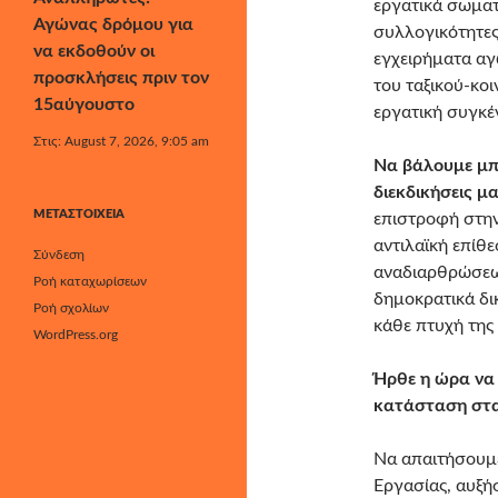
εργατικά σωματ
Αγώνας δρόμου για
συλλογικότητες
να εκδοθούν οι
εγχειρήματα αγ
προσκλήσεις πριν τον
του ταξικού-κοι
15αύγουστο
εργατική συγκ
Στις: August 7, 2026, 9:05 am
Να βάλουμε μπρ
διεκδικήσεις μ
ΜΕΤΑΣΤΟΙΧΕΊΑ
επιστροφή στην 
αντιλαϊκή επίθ
Σύνδεση
αναδιαρθρώσεων
Ροή καταχωρίσεων
δημοκρατικά δι
Ροή σχολίων
κάθε πτυχή της
WordPress.org
Ήρθε η ώρα να
κατάσταση στα
Να απαιτήσουμε
Εργασίας, αυξή