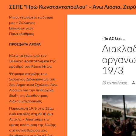
Αναζήτηση
ΣΕΠΕ "Ηρώ Κωνσταντοπούλου" ~ Άνω Λιόσια, Ζεφύ
Μετάβαση
Μη συγχωνεύετε τα όνειρά
μας ~ Σύλλογος
σε
Εκπαιδευτικών
περιεχόμενο
Πρωτοβάθμιας
- Το ΔΣ λέει ...
ΠΡΌΣΦΑΤΑ ΆΡΘΡΑ
Διακλαδ
Κάτω τα χέρια από τον
οργανω
Σύλλογο Αριστοτέλη και την
πρόεδρό του Ρέππα Ντίνα
19/3
Ψήφισμα στήριξης του
Συλλόγου Διδασκόντων του
09/03/2020
2ου Δημοτικού Σχολείου Άνω
Λιοσίων για την πειθαρχική
δίωξη της Διευθύντριας
Λιάκου Ζαχαρούλας
Παρασκευή 19/6 στις 12μμ
όλοι και όλες στη ΔΙΠΕ Δυτ.
Αττικής – Απαιτούμε την
άμεση απόσυρση της δίωξης
στη συναδέλφισσα μας
διευθύντρια στο 2ο ΔΣ Άνω