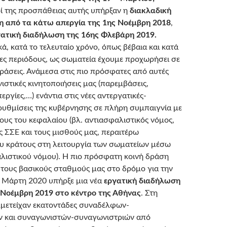
ί της προσπάθειας αυτής υπήρξαν η
διακλαδική
η από τα κάτω απεργία της 1ης Νοέμβρη 2018
,
γατική διαδήλωση της 16ης Φλεβάρη 2019.
, κατά το τελευταίο χρόνο, όπως βέβαια και κατά
ες περιόδους, ως σωματεία έχουμε προχωρήσει σε
δράσεις. Ανάμεσα στις πιο πρόσφατες από αυτές
ωνιστικές κινητοποιήσεις μας (παρεμβάσεις,
εργίες,…) ενάντια στις νέες αντεργατικές-
 ρυθμίσεις της κυβέρνησης σε πλήρη συμπαιγνία με
υς του κεφαλαίου (βλ. αντιασφαλιστικός νόμος,
ς ΣΣΕ και τους μισθούς μας, περαιτέρω
υ κράτους στη λειτουργία των σωματείων μέσω
αλιστικού νόμου). Η πιο πρόσφατη κοινή δράση
ό τους βασικούς σταθμούς μας στο δρόμο για την
9 Μάρτη 2020 υπήρξε μια νέα
εργατική διαδήλωση
 Νοέμβρη 2019 στο κέντρο της Αθήνας
. Στη
μετείχαν εκατοντάδες συναδέλφων-
 και συναγωνιστών-συναγωνιστριών από