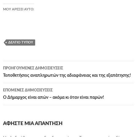
ΜΟΥ ΑΡΈΣΕΙ ΑΥΤΌ:
ΔΕΛΤΊΟ ΤΎΠΟΥ
Πλοήγηση
ΠΡΟΗΓΟΎΜΕΝΕΣ ΔΗΜΟΣΙΕΎΣΕΙΣ
άρθρων
Τοποθετήσεις αναπληρωτών της αδιαφάνειας και της εξαπάτησης!
ΕΠΌΜΕΝΕΣ ΔΗΜΟΣΙΕΎΣΕΙΣ
Ο Δήμαρχος είναι απών – ακόμα κι όταν είναι παρών!
ΑΦΉΣΤΕ ΜΙΑ ΑΠΆΝΤΗΣΗ