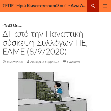
Μετάβαση
Αναζήτηση
ΣΕΠΕ "Ηρώ Κωνσταντοπούλου" ~ Άνω Λιόσια, Ζεφύρι, Φυλή
σε
ΚΎΡΙΟ
περιεχόμενο
ΜΕΝΟΎ
- Το ΔΣ λέει ...
ΔΤ από την Παναττική
σύσκεψη Συλλόγων ΠΕ,
ΕΛΜΕ (8/9/2020)
10/09/2020
Διοικητικό Συμβούλιο
Σχολιάστε