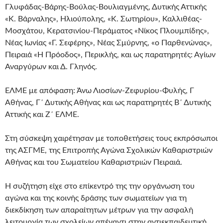
Γλυφάδας-Βάρης-Βούλας-Βουλιαγμένης, Δυτικής Αττικής
«Κ. Βάρναλης», Ηλιούπολης, «Κ. Σωτηρίου», Καλλιθέας-
Μοσχάτου, Κερατσινίου-Περάματος «Νίκος Πλουμπίδης»,
Νέας Ιωνίας «Γ. Σεφέρης», Νέας Σμύρνης, «ο Παρθενώνας»,
Πειραιά «Η Πρόοδος», Περικλής, και ως παρατηρητές: Αγίων
Αναργύρων και Δ. Γληνός.
ΕΛΜΕ με απόφαση: Άνω Λιοσίων-Ζεφυρίου-Φυλής, Γ
Αθήνας, Γ΄ Δυτικής Αθήνας και ως παρατηρητές Β΄ Δυτικής
Αττικής και Ζ΄ ΕΛΜΕ.
Στη σύσκεψη χαιρέτησαν με τοποθετήσεις τους εκπρόσωποι
της ΑΣΓΜΕ, της Επιτροπής Αγώνα Σχολικών Καθαριστριών
Αθήνας και του Σωματείου Καθαριστριών Πειραιά.
Η συζήτηση είχε στο επίκεντρό της την οργάνωση του
αγώνα και της κοινής δράσης των σωματείων για τη
διεκδίκηση των απαραίτητων μέτρων για την ασφαλή
λειτουργία των σχολείων απέναντι στην αντιεκπαιδευτική