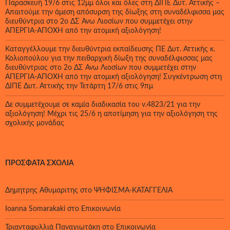
Παρασκευή 19/6 στις 12μμ όλοι και όλες στη ΔΙΠΕ Δυτ. Αττικής –
Απαιτούμε την άμεση απόσυρση της δίωξης στη συναδέλφισσα μας
διευθύντρια στο 2ο ΔΣ Άνω Λιοσίων που συμμετέχει στην
ΑΠΕΡΓΙΑ-ΑΠΟΧΗ από την ατομική αξιολόγηση!
Καταγγέλλουμε την διευθύντρια εκπαίδευσης ΠΕ Δυτ. Αττικής κ.
Κολιοπούλου για την πειθαρχική δίωξη της συναδέλφισσας μας
διευθύντριας στο 2ο ΔΣ Άνω Λιοσίων που συμμετέχει στην
ΑΠΕΡΓΙΑ-ΑΠΟΧΗ από την ατομική αξιολόγηση! Συγκέντρωση στη
ΔΙΠΕ Δυτ. Αττικής την Τετάρτη 17/6 στις 9πμ
Δε συμμετέχουμε σε καμία διαδικασία του ν.4823/21 για την
αξιολόγηση! Μέχρι τις 25/6 η αποτίμηση για την αξιολόγηση της
σχολικής μονάδας
ΠΡΌΣΦΑΤΑ ΣΧΌΛΙΑ
Δημητρης Αθυμαριτης
στο
ΨΗΦΙΣΜΑ-ΚΑΤΑΓΓΕΛΙΑ
Ioanna Somarakaki
στο
Επικοινωνία
Τριανταφυλλιά Παναγιωτάκη
στο
Επικοινωνία