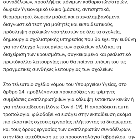
συναδέλφων, προσλήψεις μόνιμων καθαριστών/στριών,
δωρεάν Υγειονομικό υλικό (μάσκες, αντισηπτικά,
θερμόμετρα), δωρεάν μαζικά και επαναλαμβανόμενα
διαγνωστικά τεστ για μαθητές και εκπαιδευτικούς,
πρόσληψη σχολικών νοσηλευτών σε όλα τα σχολεία,
δημιουργία σχολιατρικής υπηρεσίας που θα έχει την ευθύνη
για τον έλεγχο λειτουργίας των σχολείων αλλά και τη
διαχείριση των κρουσμάτων, συγκεκριμένο και ρεαλιστικό
πρωτόκολλο λειτουργίας που θα παίρνει υπόψη του τις
πραγματικές συνθήκες λειτουργίας των σχολείων.
Στο τελευταίο σχέδιο νόμου του Υπουργείου Υγείας, στο
άρθρο 24, προβλέπονται προκηρύξεις για τρίμηνες
συμβάσεις αναπληρωτ(ρι)ών για κάλυψη έκτακτων κενών ή
για τηλεκπαίδευση (λόγω Covid-19). Η απαράδεκτη αυτή
τροπολογία, φιλοδοξεί να εισάγει στην εκπαίδευση ακόμα
πιο ελαστικές σχέσεις εργασίας πλήττοντας τα δικαιώματα
και τους όρους εργασίας των αναπληρωτών συναδέλφων,
στην ίδια κατεύθυνση με το προσοντολόγιο Γαβρόγλου, την