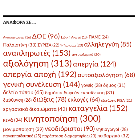
ΑΝΑΦΟΡΆ ΣΕ …
ΔΟΕ
(96)
ΠΑΜΕ
(24)
Ανακοινώσεις
(16)
Ειδική Αγωγή
(18)
αλληλεγγύη
(85)
Παλαιστίνη
(33)
ΣΥΡΙΖΑ
(22)
Ψήφισμα
(20)
αναπληρωτές
(153)
αντιπολεμικό
(20)
αξιολόγηση
(313)
απεργία
(124)
απεργία αποχή
(192)
αυτοαξιολόγηση
(68)
γενική συνέλευση
(144)
δήμος
(31)
γονείς
(28)
δελτίο τύπου
(45)
δημόσια δωρεάν εκπαίδευση
(31)
διώξεις
(78)
εκλογές
(64)
διεύθυνση
(26)
εξετάσεις PISA
(21)
καταγγελία
(152)
εργασιακά δικαιώματα
(42)
κινητοποίηση
(300)
κενά
(34)
νεοδιόριστοι
(90)
μονιμοποίηση
(39)
νηπιαγωγοί
(28)
πειθαρχικό
(32)
πανεκπαιδευτικό
(25)
παράσταση διαμαρτυρίας
(23)