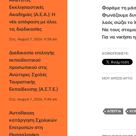
Ανώτατες
Εκκλησιαστικές
Φοράμε τη μάσ
Ακαδημίες (Α.Ε.Α.): Η
Φωνάζουμε δυν
νέα απόφαση με όλες
λαός σώζει το λ
τις διαδικασίες
Να τους σταμα
Για να νικήσει 
Στις: August 7, 2026, 9:58 am
Διαδικασία επιλογής
ΚΟΙΝΟΠΟΙΉΣΤΕ:
εκπαιδευτικού
προσωπικού στις
Ανώτερες Σχολές
ΜΟΥ ΑΡΈΣΕΙ ΑΥΤΌ:
Τουριστικής
Εκπαίδευσης (Α.Σ.Τ.Ε.)
Στις: August 7, 2026, 9:48 am
ΑΠΕΡΓΊΑ
ΚΟ
Αυτοδίκαιη
κατάργηση Σχολικών
Επιτροπών στη
Πλοήγησ
Θεσσαλονίκη