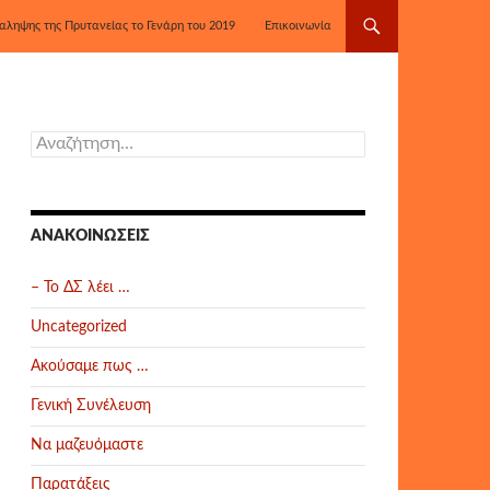
αληψης της Πρυτανείας το Γενάρη του 2019
Επικοινωνία
Αναζήτηση
για:
ΑΝΑΚΟΙΝΏΣΕΙΣ
– Το ΔΣ λέει …
Uncategorized
Ακούσαμε πως …
Γενική Συνέλευση
Να μαζευόμαστε
Παρατάξεις