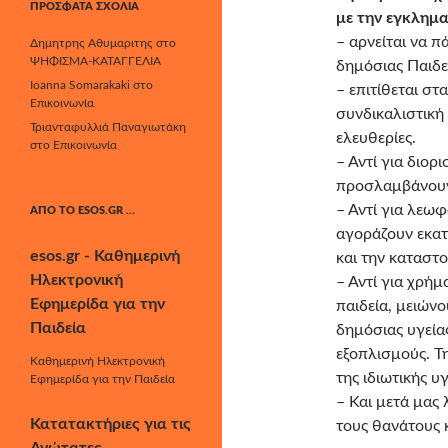
ΠΡΌΣΦΑΤΑ ΣΧΌΛΙΑ
με την εγκλημα
– αρνείται να π
Δημητρης Αθυμαριτης
στο
ΨΗΦΙΣΜΑ-ΚΑΤΑΓΓΕΛΙΑ
δημόσιας Παιδε
Ioanna Somarakaki
στο
– επιτίθεται στ
Επικοινωνία
συνδικαλιστική
Τριανταφυλλιά Παναγιωτάκη
ελευθερίες.
στο
Επικοινωνία
– Αντί για διορ
προσλαμβάνουν
– Αντί για λεω
ΑΠΌ ΤΟ ESOS.GR …
αγοράζουν εκατ
esos.gr - Καθημερινή
και την καταστο
Ηλεκτρονική
– Αντί για χρή
Εφημερίδα για την
παιδεία, μειών
Παιδεία
δημόσιας υγεία
εξοπλισμούς. Τ
Καθημερινή Ηλεκτρονική
της ιδιωτικής υ
Εφημερίδα για την Παιδεία
– Και μετά μας 
Κατατακτήριες για τις
τους θανάτους κ