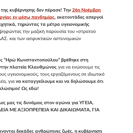
 της κυβέρνησης δεν πέρασε! Την
26η Νοέμβρη
ργίας εν μέσω πανδημίας
, εκατοντάδες απεργοί
χητικά, τηρώντας τα μέτρα υγειονομικής
ψηφώντας την μαζική παρουσία του «στρατού
ΛΑΣ. και των ασφυκτικών αστυνομικών
ς “Ηρώ Κωνσταντοπούλου” βρέθηκε στη
στην πλατεία Κλαυθμώνος
για να ενώσουμε τις
ους υγειονομικούς, τους εργαζόμενους σε ιδιωτικό
μέα, για
να καταγγείλουμε και να δηλώσουμε ότι
αλώσιμοι! Ως εδώ!
ς μας τις δυνάμεις στον αγώνα για ΥΓΕΙΑ,
ΛΕΙΑ ΜΕ ΑΞΙΟΠΡΕΠΕΙΑ ΚΑΙ ΔΙΚΑΙΩΜΑΤΑ, ΓΙΑ
νονται δεκάδες ανθρώπινες ζωές, η κυβέρνηση