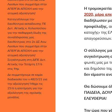
Λιοσίων που συμμετέχει στην
Η τρομοκρατία
ΑΠΕΡΓΙΑ-ΑΠΟΧΗ από την
ατομική αξιολόγηση!
2020, μέρα απε
Καταγγέλλουμε την
διαδήλωσαν μα
διευθύντρια εκπαίδευσης ΠΕ
προφύλαξης,
α
Δυτ. Αττικής κ. Κολιοπούλου
κατοχής» της Ε
για την πειθαρχική δίωξη της
συναδέλφισσας μας
απαγορεύσεων.
διευθύντριας στο 2ο ΔΣ Άνω
Λιοσίων που συμμετέχει στην
Ο σύλλογος μα
ΑΠΕΡΓΙΑ-ΑΠΟΧΗ από την
ατομική αξιολόγηση!
συγκέντρωση 
Συγκέντρωση στη ΔΙΠΕ Δυτ.
φωνές μας με τ
Αττικής την Τετάρτη 17/6
και δημόσιο το
στις 9πμ
δεν είμαστε αν
Δε συμμετέχουμε σε καμία
διαδικασία του ν.4823/21 για
την αξιολόγηση! Μέχρι τις
Θα δώσουμε όλε
25/6 η αποτίμηση για την
ΠΑΙΔΕΙΑ, ΔΟΥ
αξιολόγηση της σχολικής
μονάδας
ΕΛΕΥΘΕΡΙΑ!
Την ώρα που χά