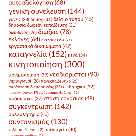
αυτοαξιολόγηση
(68)
γενική συνέλευση
(144)
δελτίο τύπου
(45)
δήμος
(31)
γονείς
(28)
δημόσια δωρεάν εκπαίδευση
(31)
διώξεις
(78)
διεύθυνση
(26)
εκλογές
(64)
εξετάσεις PISA
(21)
εργασιακά δικαιώματα
(42)
καταγγελία
(152)
κενά
(34)
κινητοποίηση
(300)
νεοδιόριστοι
(90)
μονιμοποίηση
(39)
νηπιαγωγοί
(28)
πανεκπαιδευτικό
(25)
πειθαρχικό
(32)
παράσταση διαμαρτυρίας
(23)
πρόγραμμα δράσης
(21)
προσοντολόγιο
(17)
στάση εργασίας
(49)
πρόσφυγες
(37)
συγκέντρωση
(142)
συλλαλητήριο
(40)
συντονισμός
(130)
υπουργείο
(40)
τηλεκπαίδευση
(22)
υπουργείο παιδείας
(17)