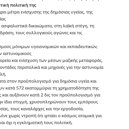
τική πολιτική της
άρει μέτρα ενίσχυσης της δημόσιας υγείας, της
ίας
α ασφαλιστικά δικαιώματα, στη λαϊκή στέγη, τη
 δράση, τους συλλογικούς αγώνες και τις
ισμούς μόνιμων υγειονομικών και εκπαιδευτικών,
 αστυνομικούς
φορεία και ενίσχυση των μέσων μαζικής μεταφοράς,
οντάδες περιπολικά και μηχανές για την αστυνομία
λή.
ματα στον προϋπολογισμό για δημόσια υγεία και
ουν κατά 572 εκατομμύρια τη χρηματοδότηση της
ς και αυξάνουν κατά 2 δις τον προϋπολογισμό για
ην ίδια στιγμή, χρυσοπληρώνουν τους εμπόρους
γείας, τους καναλάρχες και την εργοδοσία.
λένε χωρίς ντροπή ότι φταίει ο κόσμος ατομικά για
αι όχι η εγκληματική τους πολιτική.