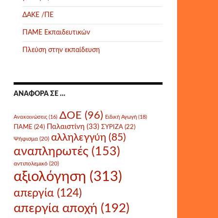
ΔΑΚΕ /ΠΕ
ΠΑΜΕ Εκπαιδευτικών
Πλεύση στην εκπαίδευση
ΑΝΑΦΟΡΆ ΣΕ …
ΔΟΕ
(96)
Ανακοινώσεις
(16)
Ειδική Αγωγή
(18)
Παλαιστίνη
(33)
ΠΑΜΕ
(24)
ΣΥΡΙΖΑ
(22)
αλληλεγγύη
(85)
Ψήφισμα
(20)
αναπληρωτές
(153)
αντιπολεμικό
(20)
αξιολόγηση
(313)
απεργία
(124)
απεργία αποχή
(192)