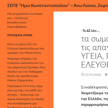
Αναζήτηση
ΣΕΠΕ "Ηρώ Κωνσταντοπούλου" ~ Άνω Λιόσια, Ζεφύ
Μετάβαση
Μη συγχωνεύετε τα όνειρά
μας ~ Σύλλογος
σε
Εκπαιδευτικών
περιεχόμενο
Πρωτοβάθμιας
- Το ΔΣ λέει ...
ΠΡΌΣΦΑΤΑ ΆΡΘΡΑ
τα σωμα
Κάτω τα χέρια από τον
τις απα
Σύλλογο Αριστοτέλη και την
πρόεδρό του Ρέππα Ντίνα
ΥΓΕΙΑ,
Ψήφισμα στήριξης του
ΕΛΕΥΘΕ
Συλλόγου Διδασκόντων του
2ου Δημοτικού Σχολείου Άνω
Λιοσίων για την πειθαρχική
27/11/2020
δίωξη της Διευθύντριας
Λιάκου Ζαχαρούλας
Παρασκευή 19/6 στις 12μμ
Συναδέλφισσες
όλοι και όλες στη ΔΙΠΕ Δυτ.
Χαιρετίζουμε τ
Αττικής – Απαιτούμε την
την Ελλάδα, τι
άμεση απόσυρση της δίωξης
στη συναδέλφισσα μας
περιφρουρήσεις
διευθύντρια στο 2ο ΔΣ Άνω