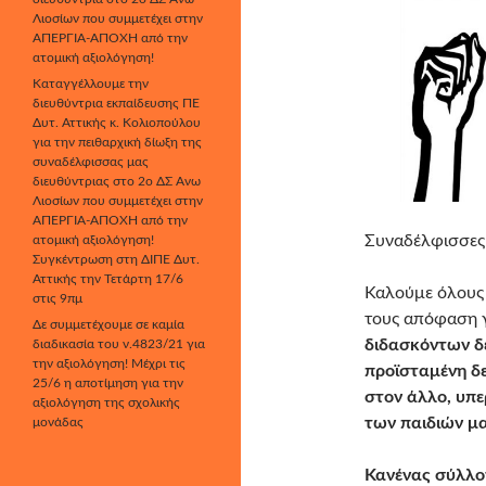
Λιοσίων που συμμετέχει στην
ΑΠΕΡΓΙΑ-ΑΠΟΧΗ από την
ατομική αξιολόγηση!
Καταγγέλλουμε την
διευθύντρια εκπαίδευσης ΠΕ
Δυτ. Αττικής κ. Κολιοπούλου
για την πειθαρχική δίωξη της
συναδέλφισσας μας
διευθύντριας στο 2ο ΔΣ Άνω
Λιοσίων που συμμετέχει στην
ΑΠΕΡΓΙΑ-ΑΠΟΧΗ από την
Συναδέλφισσες
ατομική αξιολόγηση!
Συγκέντρωση στη ΔΙΠΕ Δυτ.
Αττικής την Τετάρτη 17/6
Καλούμε όλους 
στις 9πμ
τους απόφαση 
Δε συμμετέχουμε σε καμία
διδασκόντων δε
διαδικασία του ν.4823/21 για
την αξιολόγηση! Μέχρι τις
προϊσταμένη δε
25/6 η αποτίμηση για την
στον άλλο, υπε
αξιολόγηση της σχολικής
των παιδιών μα
μονάδας
Κανένας σύλλο