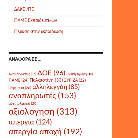
ΔΑΚΕ /ΠΕ
ΠΑΜΕ Εκπαιδευτικών
Πλεύση στην εκπαίδευση
ΑΝΑΦΟΡΆ ΣΕ …
ΔΟΕ
(96)
Ανακοινώσεις
(16)
Ειδική Αγωγή
(18)
Παλαιστίνη
(33)
ΠΑΜΕ
(24)
ΣΥΡΙΖΑ
(22)
αλληλεγγύη
(85)
Ψήφισμα
(20)
αναπληρωτές
(153)
αντιπολεμικό
(20)
αξιολόγηση
(313)
απεργία
(124)
απεργία αποχή
(192)