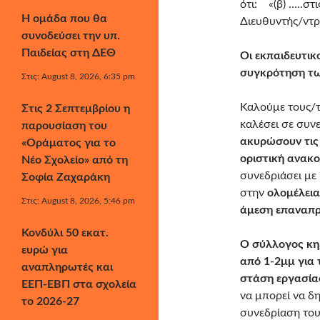
ότι: «(β) …..στ
Η ομάδα που θα
Διευθυντής/ντρ
συνοδεύσει την υπ.
Παιδείας στη ΔΕΘ
Οι εκπαιδευτικ
συγκρότηση τω
Στις: August 8, 2026, 6:35 pm
Καλούμε τους/τ
Στις 2 Σεπτεμβρίου η
καλέσει σε συ
παρουσίαση του
ακυρώσουν τις 
«Οράματος για το
οριστική ανακ
Νέο Σχολείο» από τη
συνεδριάσει με
Σοφία Ζαχαράκη
στην
ολομέλεια
Στις: August 8, 2026, 5:46 pm
άμεση επαναπρ
Κονδύλι 50 εκατ.
Ο σύλλογος κηρ
ευρώ για
από 1-2μμ για 
αναπληρωτές και
στάση εργασίας
ΕΕΠ-ΕΒΠ στα σχολεία
να μπορεί να δ
το 2026-27
συνεδρίαση του