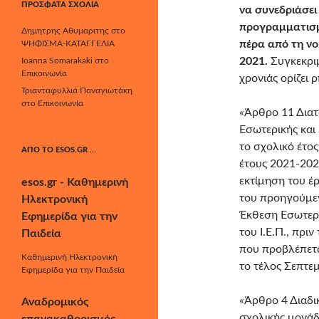
ΠΡΌΣΦΑΤΑ ΣΧΌΛΙΑ
να συνεδριάσει
προγραμματισμ
Δημητρης Αθυμαριτης
στο
πέρα από τη νο
ΨΗΦΙΣΜΑ-ΚΑΤΑΓΓΕΛΙΑ
2021.
Συγκεκρι
Ioanna Somarakaki
στο
Επικοινωνία
χρονιάς ορίζει ρ
Τριανταφυλλιά Παναγιωτάκη
στο
Επικοινωνία
«Άρθρο 11 Διατ
Εσωτερικής και
το σχολικό έτος
ΑΠΌ ΤΟ ESOS.GR …
έτους 2021-202
εκτίμηση του έ
esos.gr - Καθημερινή
του προηγούμεν
Ηλεκτρονική
Έκθεση Εσωτερι
Εφημερίδα για την
του Ι.Ε.Π., πρ
Παιδεία
που προβλέπετα
Καθημερινή Ηλεκτρονική
το τέλος Σεπτε
Εφημερίδα για την Παιδεία
«Άρθρο 4 Διαδι
Αναδρομικός
σχολικής μονάδα