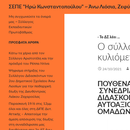
Αναζήτηση
ΣΕΠΕ "Ηρώ Κωνσταντοπούλου" ~ Άνω Λιόσια, Ζεφύ
Μετάβαση
Μη συγχωνεύετε τα όνειρά
μας ~ Σύλλογος
σε
Εκπαιδευτικών
περιεχόμενο
Πρωτοβάθμιας
- Το ΔΣ λέει ...
ΠΡΌΣΦΑΤΑ ΆΡΘΡΑ
Ο σύλλ
Κάτω τα χέρια από τον
κυλιόμε
Σύλλογο Αριστοτέλη και την
πρόεδρό του Ρέππα Ντίνα
24/10/2021
Ψήφισμα στήριξης του
Συλλόγου Διδασκόντων του
2ου Δημοτικού Σχολείου Άνω
ΠΟΥΘΕΝΑ
Λιοσίων για την πειθαρχική
ΣΥΝΕΔΡΙ
δίωξη της Διευθύντριας
ΔΙΔΑΣΚΟ
Λιάκου Ζαχαρούλας
ΑΥΤΟΑΞΙ
Παρασκευή 19/6 στις 12μμ
όλοι και όλες στη ΔΙΠΕ Δυτ.
ΟΜΑΔΩΝ 
Αττικής – Απαιτούμε την
άμεση απόσυρση της δίωξης
στη συναδέλφισσα μας
διευθύντρια στο 2ο ΔΣ Άνω