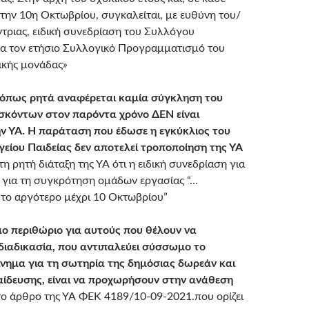
την 10η Οκτωβρίου, συγκαλείται, με ευθύνη του/
ντριας, ειδική συνεδρίαση του Συλλόγου
α τον ετήσιο Συλλογικό Προγραμματισμό του
ικής μονάδας»
 όπως ρητά αναφέρεται καμία σύγκληση του
σκόντων στον παρόντα χρόνο ΔΕΝ είναι
ν ΥΑ.
Η παράταση που έδωσε η εγκύκλιος του
ργείου Παιδείας δεν αποτελεί τροποποίηση της ΥΑ
 τη ρητή διάταξη της ΥΑ ότι η ειδική συνεδρίαση για
 για τη συγκρότηση ομάδων εργασίας “…
το αργότερο μέχρι 10 Οκτωβρίου”
ο περιθώριο για αυτούς που θέλουν να
διαδικασία, που αντιπαλεύει σύσσωμο το
ίνημα για τη σωτηρία της δημόσιας δωρεάν και
αίδευσης, είναι να προχωρήσουν στην ανάθεση
ο άρθρο της ΥΑ ΦΕΚ 4189/10-09-2021.που ορίζει