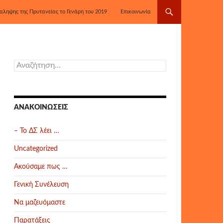
αληψης της Πρυτανείας το Γενάρη του 2019
Επικοινωνία
Αναζήτηση
για:
ΑΝΑΚΟΙΝΏΣΕΙΣ
– Το ΔΣ λέει …
Uncategorized
Ακούσαμε πως …
Γενική Συνέλευση
Να μαζευόμαστε
Παρατάξεις