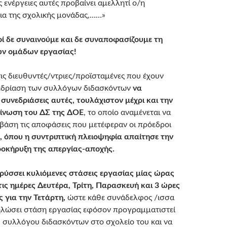
ις ενέργειες αυτές προβαίνει αμελλητί ο/η
ια της σχολικής μονάδας,……»
οί δε συναινούμε και δε συναποφασίζουμε τη
ν ομάδων εργασίας!
ις διευθυντές/ντριες/προϊσταμένες που έχουν
νεδρίαση των συλλόγων διδασκόντων
να
συνεδριάσεις αυτές, τουλάχιστον μέχρι και την
οίνωση του ΔΣ της ΔΟΕ
, το οποίο αναμένεται να
 βάση τις αποφάσεις που μετέφεραν οι πρόεδροι
, όπου η συντριπτική πλειοψηφία απαίτησε την
οκήρυξη της απεργίας-αποχής.
ύσσει κυλιόμενες στάσεις εργασίας μίας ώρας
τις ημέρες Δευτέρα, Τρίτη, Παρασκευή και 3 ώρες
 για την Τετάρτη,
ώστε κάθε συνάδελφος /ισσα
ηλώσει στάση εργασίας εφόσον προγραμματιστεί
 συλλόγου διδασκόντων στο σχολείο του και να