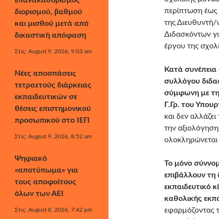
επανακαθορισμός
περίπτωση έως 
διορισμού, βαθμού
της Διευθυντή/
και μισθού μετά από
Διδασκόντων γι
δικαστική απόφαση
έργου της σχολ
Στις: August 9, 2026, 9:03 am
Κατά συνέπεια
Νέες αποσπάσεις
συλλόγου διδα
τετραετούς διάρκειας
σύμφωνη με τη
εκπαιδευτικών σε
Γ.Γρ. του Υπου
θέσεις επιστημονικού
και δεν αλλάζει
προσωπικού στο ΙΕΠ
την αξιολόγηση
Στις: August 9, 2026, 8:52 am
ολοκληρώνεται 
Ψηφιακό
Το μόνο σύννομ
«αποτύπωμα» για
επιβάλλουν τη 
τους αποφοίτους
εκπαιδευτικό κ
όλων των ΑΕΙ
καθολικής εκπ
εφαρμόζοντας τ
Στις: August 8, 2026, 7:42 pm