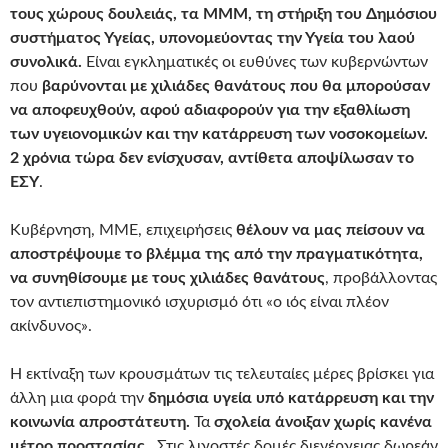
τους χώρους δουλειάς, τα ΜΜΜ, τη στήριξη του Δημόσιου
συστήματος Υγείας, υπονομεύοντας την Υγεία του λαού
συνολικά.
Είναι εγκληματικές οι ευθύνες των κυβερνώντων
που
βαρύνονται με χιλιάδες θανάτους που θα μπορούσαν
να αποφευχθούν, αφού αδιαφορούν για την εξαθλίωση
των υγειονομικών και την κατάρρευση των νοσοκομείων.
2 χρόνια τώρα δεν ενίσχυσαν, αντίθετα αποψίλωσαν το
ΕΣΥ
.
Κυβέρνηση, ΜΜΕ, επιχειρήσεις
θέλουν να μας πείσουν να
αποστρέψουμε το βλέμμα της από την πραγματικότητα,
να συνηθίσουμε με τους χιλιάδες θανάτους
, προβάλλοντας
τον αντιεπιστημονικό ισχυρισμό ότι «ο ιός είναι πλέον
ακίνδυνος».
Η εκτίναξη των κρουσμάτων τις τελευταίες μέρες βρίσκει για
άλλη μια φορά την
δημόσια υγεία υπό κατάρρευση και την
κοινωνία απροστάτευτη.
Τα
σχολεία άνοιξαν χωρίς κανένα
μέτρο προστασίας.
Στις λιγοστές δομές διενέργειας δωρεάν