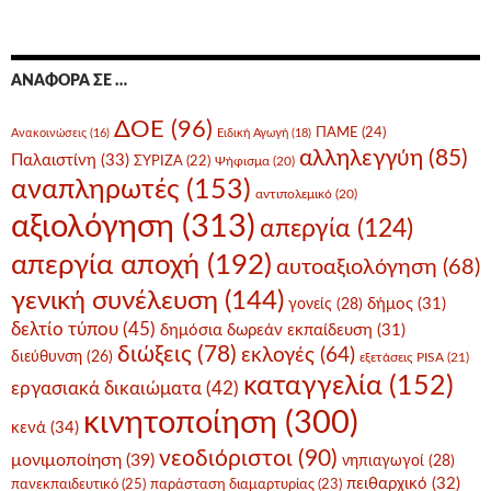
ΑΝΑΦΟΡΆ ΣΕ …
ΔΟΕ
(96)
ΠΑΜΕ
(24)
Ανακοινώσεις
(16)
Ειδική Αγωγή
(18)
αλληλεγγύη
(85)
Παλαιστίνη
(33)
ΣΥΡΙΖΑ
(22)
Ψήφισμα
(20)
αναπληρωτές
(153)
αντιπολεμικό
(20)
αξιολόγηση
(313)
απεργία
(124)
απεργία αποχή
(192)
αυτοαξιολόγηση
(68)
γενική συνέλευση
(144)
δήμος
(31)
γονείς
(28)
δελτίο τύπου
(45)
δημόσια δωρεάν εκπαίδευση
(31)
διώξεις
(78)
εκλογές
(64)
διεύθυνση
(26)
εξετάσεις PISA
(21)
καταγγελία
(152)
εργασιακά δικαιώματα
(42)
κινητοποίηση
(300)
κενά
(34)
νεοδιόριστοι
(90)
μονιμοποίηση
(39)
νηπιαγωγοί
(28)
πειθαρχικό
(32)
πανεκπαιδευτικό
(25)
παράσταση διαμαρτυρίας
(23)