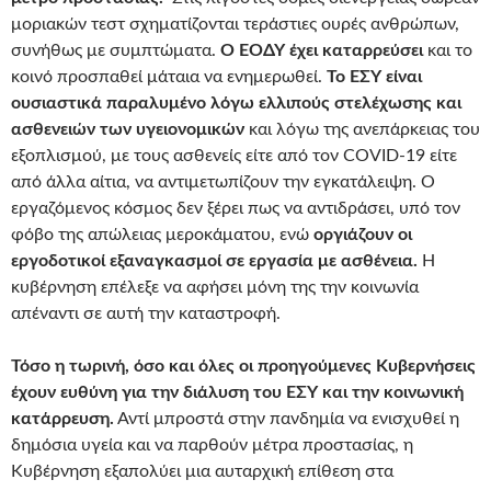
μοριακών τεστ σχηματίζονται τεράστιες ουρές ανθρώπων,
συνήθως με συμπτώματα.
Ο ΕΟΔΥ έχει καταρρεύσει
και το
κοινό προσπαθεί μάταια να ενημερωθεί.
Το ΕΣΥ είναι
ουσιαστικά παραλυμένο λόγω ελλιπούς στελέχωσης και
ασθενειών των υγειονομικών
και λόγω της ανεπάρκειας του
εξοπλισμού, με τους ασθενείς είτε από τον COVID-19 είτε
από άλλα αίτια, να αντιμετωπίζουν την εγκατάλειψη. Ο
εργαζόμενος κόσμος δεν ξέρει πως να αντιδράσει, υπό τον
φόβο της απώλειας μεροκάματου, ενώ
οργιάζουν οι
εργοδοτικοί εξαναγκασμοί σε εργασία με ασθένεια.
Η
κυβέρνηση επέλεξε να αφήσει μόνη της την κοινωνία
απέναντι σε αυτή την καταστροφή.
Τόσο η τωρινή, όσο και όλες οι προηγούμενες Κυβερνήσεις
έχουν ευθύνη για την διάλυση του ΕΣΥ και την κοινωνική
κατάρρευση.
Αντί μπροστά στην πανδημία να ενισχυθεί η
δημόσια υγεία και να παρθούν μέτρα προστασίας, η
Κυβέρνηση εξαπολύει μια αυταρχική επίθεση στα