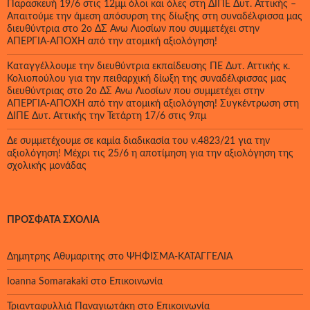
Παρασκευή 19/6 στις 12μμ όλοι και όλες στη ΔΙΠΕ Δυτ. Αττικής –
Απαιτούμε την άμεση απόσυρση της δίωξης στη συναδέλφισσα μας
διευθύντρια στο 2ο ΔΣ Άνω Λιοσίων που συμμετέχει στην
ΑΠΕΡΓΙΑ-ΑΠΟΧΗ από την ατομική αξιολόγηση!
Καταγγέλλουμε την διευθύντρια εκπαίδευσης ΠΕ Δυτ. Αττικής κ.
Κολιοπούλου για την πειθαρχική δίωξη της συναδέλφισσας μας
διευθύντριας στο 2ο ΔΣ Άνω Λιοσίων που συμμετέχει στην
ΑΠΕΡΓΙΑ-ΑΠΟΧΗ από την ατομική αξιολόγηση! Συγκέντρωση στη
ΔΙΠΕ Δυτ. Αττικής την Τετάρτη 17/6 στις 9πμ
Δε συμμετέχουμε σε καμία διαδικασία του ν.4823/21 για την
αξιολόγηση! Μέχρι τις 25/6 η αποτίμηση για την αξιολόγηση της
σχολικής μονάδας
ΠΡΌΣΦΑΤΑ ΣΧΌΛΙΑ
Δημητρης Αθυμαριτης
στο
ΨΗΦΙΣΜΑ-ΚΑΤΑΓΓΕΛΙΑ
Ioanna Somarakaki
στο
Επικοινωνία
Τριανταφυλλιά Παναγιωτάκη
στο
Επικοινωνία