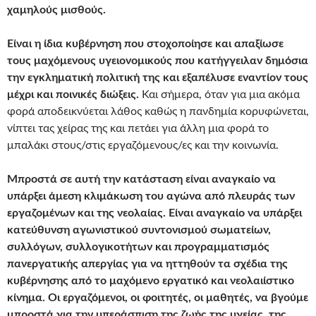
χαμηλούς μισθούς.
Είναι η ίδια κυβέρνηση που στοχοποίησε και απαξίωσε
τους μαχόμενους υγειονομικούς που κατήγγειλαν δημόσια
την εγκληματική πολιτική της και εξαπέλυσε εναντίον τους
μέχρι και ποινικές διώξεις.
Και σήμερα, όταν για μια ακόμα
φορά αποδεικνύεται λάθος καθώς η πανδημία κορυφώνεται,
νίπτει τας χείρας της και πετάει για άλλη μια φορά το
μπαλάκι στους/στις εργαζόμενους/ες και την κοινωνία.
Μπροστά σε αυτή την κατάσταση είναι αναγκαίο να
υπάρξει άμεση κλιμάκωση του αγώνα από πλευράς των
εργαζομένων και της νεολαίας. Είναι αναγκαίο να υπάρξει
κατεύθυνση αγωνιστικού συντονισμού σωματείων,
συλλόγων, συλλογικοτήτων και προγραμματισμός
πανεργατικής απεργίας για να ηττηθούν τα σχέδια της
κυβέρνησης από το μαχόμενο εργατικό και νεολαιίστικο
κίνημα. Οι εργαζόμενοι, οι φοιτητές, οι μαθητές, να βγούμε
μπροστά για την υπεράσπιση της ζωής της υγείας, της