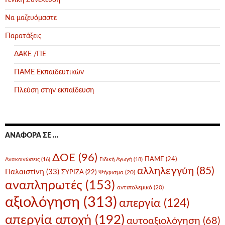
Γενική Συνέλευση
Να μαζευόμαστε
Παρατάξεις
ΔΑΚΕ /ΠΕ
ΠΑΜΕ Εκπαιδευτικών
Πλεύση στην εκπαίδευση
ΑΝΑΦΟΡΆ ΣΕ …
ΔΟΕ
(96)
ΠΑΜΕ
(24)
Ανακοινώσεις
(16)
Ειδική Αγωγή
(18)
αλληλεγγύη
(85)
Παλαιστίνη
(33)
ΣΥΡΙΖΑ
(22)
Ψήφισμα
(20)
αναπληρωτές
(153)
αντιπολεμικό
(20)
αξιολόγηση
(313)
απεργία
(124)
απεργία αποχή
(192)
αυτοαξιολόγηση
(68)