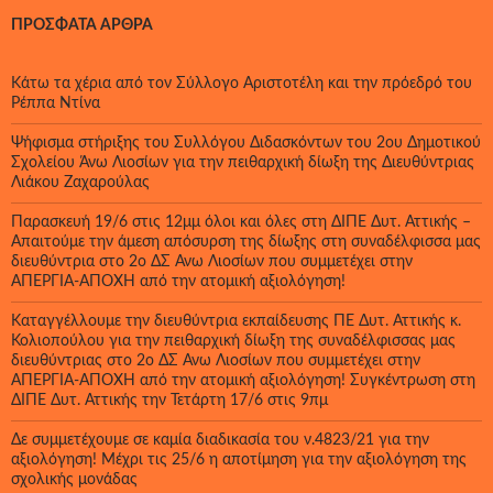
ΠΡΌΣΦΑΤΑ ΆΡΘΡΑ
Κάτω τα χέρια από τον Σύλλογο Αριστοτέλη και την πρόεδρό του
Ρέππα Ντίνα
Ψήφισμα στήριξης του Συλλόγου Διδασκόντων του 2ου Δημοτικού
Σχολείου Άνω Λιοσίων για την πειθαρχική δίωξη της Διευθύντριας
Λιάκου Ζαχαρούλας
Παρασκευή 19/6 στις 12μμ όλοι και όλες στη ΔΙΠΕ Δυτ. Αττικής –
Απαιτούμε την άμεση απόσυρση της δίωξης στη συναδέλφισσα μας
διευθύντρια στο 2ο ΔΣ Άνω Λιοσίων που συμμετέχει στην
ΑΠΕΡΓΙΑ-ΑΠΟΧΗ από την ατομική αξιολόγηση!
Καταγγέλλουμε την διευθύντρια εκπαίδευσης ΠΕ Δυτ. Αττικής κ.
Κολιοπούλου για την πειθαρχική δίωξη της συναδέλφισσας μας
διευθύντριας στο 2ο ΔΣ Άνω Λιοσίων που συμμετέχει στην
ΑΠΕΡΓΙΑ-ΑΠΟΧΗ από την ατομική αξιολόγηση! Συγκέντρωση στη
ΔΙΠΕ Δυτ. Αττικής την Τετάρτη 17/6 στις 9πμ
Δε συμμετέχουμε σε καμία διαδικασία του ν.4823/21 για την
αξιολόγηση! Μέχρι τις 25/6 η αποτίμηση για την αξιολόγηση της
σχολικής μονάδας