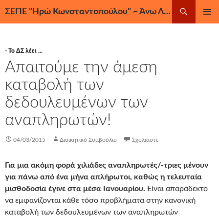
Μετάβαση
Αναζήτηση
ΣΕΠΕ "Ηρώ Κωνσταντοπούλου" ~ Άνω Λιόσια, Ζεφύρι, Φυλή
σε
ΚΎΡΙΟ
περιεχόμενο
ΜΕΝΟΎ
- Το ΔΣ λέει ...
Απαιτούμε την άμεση
καταβολή των
δεδουλευμένων των
αναπληρωτών!
04/03/2015
Διοικητικό Συμβούλιο
Σχολιάστε
Για μια ακόμη φορά χιλιάδες αναπληρωτές/-τριες μένουν
για πάνω από ένα μήνα απλήρωτοι, καθώς η τελευταία
μισθοδοσία έγινε στα μέσα Ιανουαρίου.
Είναι απαράδεκτο
να εμφανίζονται κάθε τόσο προβλήματα στην κανονική
καταβολή των δεδουλευμένων των αναπληρωτών