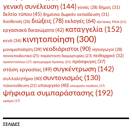
γενική συνέλευση
(144)
δήμος
(31)
γονείς
(28)
δελτίο τύπου
(45)
δημόσια δωρεάν εκπαίδευση
(31)
διώξεις
(78)
εκλογές
(64)
διεύθυνση
(26)
εξετάσεις PISA
(21)
καταγγελία
(152)
εργασιακά δικαιώματα
(42)
κινητοποίηση
(300)
κενά
(34)
νεοδιόριστοι
(90)
μονιμοποίηση
(39)
νηπιαγωγοί
(28)
πειθαρχικό
(32)
πανεκπαιδευτικό
(25)
παράσταση διαμαρτυρίας
(23)
πρόσφυγες
(37)
πρόγραμμα δράσης
(21)
προσοντολόγιο
(17)
συγκέντρωση
(142)
στάση εργασίας
(49)
συντονισμός
(130)
συλλαλητήριο
(40)
υπουργείο
(40)
τηλεκπαίδευση
(22)
υπουργείο παιδείας
(17)
ψήφισμα συμπαράστασης
(192)
ωράριο
(17)
ΣΕΛΊΔΕΣ