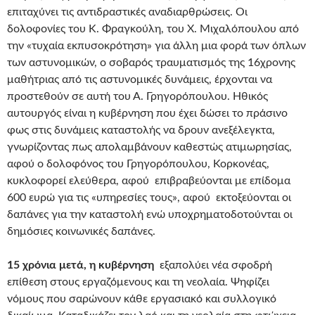
επιταχύνει τις αντιδραστικές αναδιαρθρώσεις. Οι
δολοφονίες του Κ. Φραγκούλη, του Χ. Μιχαλόπουλου από
την «τυχαία εκπυσοκρότηση» για άλλη μια φορά των όπλων
των αστυνομικών, ο σοβαρός τραυματισμός της 16χρονης
μαθήτριας από τις αστυνομικές δυνάμεις, έρχονται να
προστεθούν σε αυτή του Α. Γρηγορόπουλου. Ηθικός
αυτουργός είναι η κυβέρνηση που έχει δώσει το πράσινο
φως στις δυνάμεις καταστολής να δρουν ανεξέλεγκτα,
γνωρίζοντας πως απολαμβάνουν καθεστώς ατιμωρησίας,
αφού ο δολοφόνος του Γρηγορόπουλου, Κορκονέας,
κυκλοφορεί ελεύθερα, αφού επιβραβεύονται με επίδομα
600 ευρώ για τις «υπηρεσίες τους», αφού εκτοξεύονται οι
δαπάνες για την καταστολή ενώ υποχρηματοδοτούνται οι
δημόσιες κοινωνικές δαπάνες.
15 χρόνια μετά, η κυβέρνηση
εξαπολύει νέα σφοδρή
επίθεση στους εργαζόμενους και τη νεολαία. Ψηφίζει
νόμους που σαρώνουν κάθε εργασιακό και συλλογικό