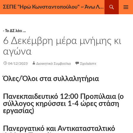
Μετάβαση
Αναζήτηση
ΣΕΠΕ "Ηρώ Κωνσταντοπούλου" ~ Άνω Λιόσια, Ζεφύρι, Φυλή
σε
ΚΎΡΙΟ
περιεχόμενο
ΜΕΝΟΎ
- Το ΔΣ λέει ...
6 Δεκέμβρη μέρα μνήμης κι
αγώνα
04/12/2023
Διοικητικό Συμβούλιο
Σχολιάστε
Όλες/Όλοι στα συλλαλητήρια
Πανεκπαιδευτικό 12:00 Προπύλαια (ο
σύλλογος κηρύσσει 1-4 ώρες στάση
εργασίας)
Πανεργατικό και Αντικατασταλτικό