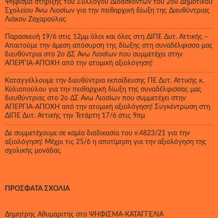
Ψήφισμα στήριξης του Συλλόγου Διδασκόντων του 2ου Δημοτικού
Σχολείου Άνω Λιοσίων για την πειθαρχική δίωξη της Διευθύντριας
Λιάκου Ζαχαρούλας
Παρασκευή 19/6 στις 12μμ όλοι και όλες στη ΔΙΠΕ Δυτ. Αττικής –
Απαιτούμε την άμεση απόσυρση της δίωξης στη συναδέλφισσα μας
διευθύντρια στο 2ο ΔΣ Άνω Λιοσίων που συμμετέχει στην
ΑΠΕΡΓΙΑ-ΑΠΟΧΗ από την ατομική αξιολόγηση!
Καταγγέλλουμε την διευθύντρια εκπαίδευσης ΠΕ Δυτ. Αττικής κ.
Κολιοπούλου για την πειθαρχική δίωξη της συναδέλφισσας μας
διευθύντριας στο 2ο ΔΣ Άνω Λιοσίων που συμμετέχει στην
ΑΠΕΡΓΙΑ-ΑΠΟΧΗ από την ατομική αξιολόγηση! Συγκέντρωση στη
ΔΙΠΕ Δυτ. Αττικής την Τετάρτη 17/6 στις 9πμ
Δε συμμετέχουμε σε καμία διαδικασία του ν.4823/21 για την
αξιολόγηση! Μέχρι τις 25/6 η αποτίμηση για την αξιολόγηση της
σχολικής μονάδας
ΠΡΌΣΦΑΤΑ ΣΧΌΛΙΑ
Δημητρης Αθυμαριτης
στο
ΨΗΦΙΣΜΑ-ΚΑΤΑΓΓΕΛΙΑ