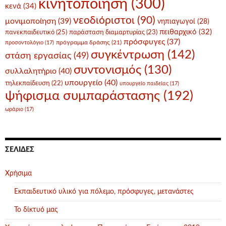
κινητοποίηση
(300)
κενά
(34)
νεοδιόριστοι
(90)
μονιμοποίηση
(39)
νηπιαγωγοί
(28)
πειθαρχικό
(32)
πανεκπαιδευτικό
(25)
παράσταση διαμαρτυρίας
(23)
πρόσφυγες
(37)
πρόγραμμα δράσης
(21)
προσοντολόγιο
(17)
συγκέντρωση
(142)
στάση εργασίας
(49)
συντονισμός
(130)
συλλαλητήριο
(40)
υπουργείο
(40)
τηλεκπαίδευση
(22)
υπουργείο παιδείας
(17)
ψήφισμα συμπαράστασης
(192)
ωράριο
(17)
ΣΕΛΊΔΕΣ
Χρήσιμα
Εκπαιδευτικό υλικό για πόλεμο, πρόσφυγες, μετανάστες
Το δίκτυό μας