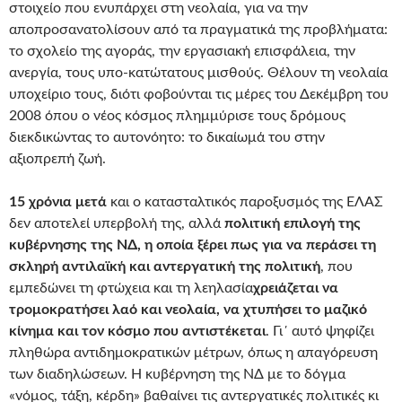
στοιχείο που ενυπάρχει στη νεολαία, για να την
αποπροσανατολίσουν από τα πραγματικά της προβλήματα:
το σχολείο της αγοράς, την εργασιακή επισφάλεια, την
ανεργία, τους υπο-κατώτατους μισθούς. Θέλουν τη νεολαία
υποχείριο τους, διότι φοβούνται τις μέρες του Δεκέμβρη του
2008 όπου ο νέος κόσμος πλημμύρισε τους δρόμους
διεκδικώντας το αυτονόητο: το δικαίωμά του στην
αξιοπρεπή ζωή.
15 χρόνια μετά
και ο κατασταλτικός παροξυσμός της ΕΛΑΣ
δεν αποτελεί υπερβολή της, αλλά
πολιτική επιλογή της
κυβέρνησης της ΝΔ, η οποία ξέρει πως για να περάσει τη
σκληρή αντιλαϊκή και αντεργατική της πολιτική
, που
εμπεδώνει τη φτώχεια και τη λεηλασία
χρειάζεται να
τρομοκρατήσει λαό και νεολαία, να χτυπήσει το μαζικό
κίνημα και τον κόσμο που αντιστέκεται
. Γι΄ αυτό ψηφίζει
πληθώρα αντιδημοκρατικών μέτρων, όπως η απαγόρευση
των διαδηλώσεων. Η κυβέρνηση της ΝΔ με το δόγμα
«νόμος, τάξη, κέρδη» βαθαίνει τις αντεργατικές πολιτικές κι