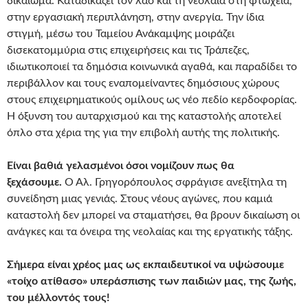
δικαίωμα. Καταδικάζει τον λαό και τη νεολαία στη φτώχεια,
στην εργασιακή περιπλάνηση, στην ανεργία. Την ίδια
στιγμή, μέσω του Ταμείου Ανάκαμψης μοιράζει
δισεκατομμύρια στις επιχειρήσεις και τις Τράπεζες,
ιδιωτικοποιεί τα δημόσια κοινωνικά αγαθά, και παραδίδει το
περιβάλλον και τους εναπομείναντες δημόσιους χώρους
στους επιχειρηματικούς ομίλους ως νέο πεδίο κερδοφορίας.
Η όξυνση του αυταρχισμού και της καταστολής αποτελεί
όπλο στα χέρια της για την επιβολή αυτής της πολιτικής.
Είναι βαθιά γελασμένοι όσοι νομίζουν πως θα
ξεχάσουμε.
Ο Αλ. Γρηγορόπουλος σφράγισε ανεξίτηλα τη
συνείδηση μιας γενιάς. Στους νέους αγώνες, που καμιά
καταστολή δεν μπορεί να σταματήσει, θα βρουν δικαίωση οι
ανάγκες και τα όνειρα της νεολαίας και της εργατικής τάξης.
Σήμερα είναι χρέος μας ως εκπαιδευτικοί να υψώσουμε
«τοίχο ατίθασο» υπεράσπισης των παιδιών μας, της ζωής,
του μέλλοντός τους!