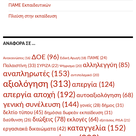
ΠΑΜΕ Εκπαιδευτικών
Πλεύση στην εκπαίδευση
ΑΝΑΦΟΡΆ ΣΕ …
ΔΟΕ
(96)
ΠΑΜΕ
(24)
Ανακοινώσεις
(16)
Ειδική Αγωγή
(18)
αλληλεγγύη
(85)
Παλαιστίνη
(33)
ΣΥΡΙΖΑ
(22)
Ψήφισμα
(20)
αναπληρωτές
(153)
αντιπολεμικό
(20)
αξιολόγηση
(313)
απεργία
(124)
απεργία αποχή
(192)
αυτοαξιολόγηση
(68)
γενική συνέλευση
(144)
δήμος
(31)
γονείς
(28)
δελτίο τύπου
(45)
δημόσια δωρεάν εκπαίδευση
(31)
διώξεις
(78)
εκλογές
(64)
διεύθυνση
(26)
εξετάσεις PISA
(21)
καταγγελία
(152)
εργασιακά δικαιώματα
(42)