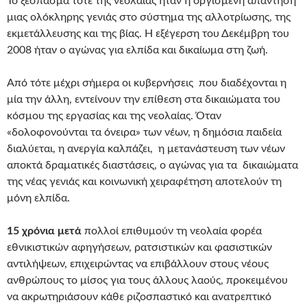
Το ξέσπασμα τότε της νεολαίας ήταν η οργισμένη απάντηση
μιας ολόκληρης γενιάς στο σύστημα της αλλοτρίωσης, της
εκμετάλλευσης και της βίας. Η εξέγερση του Δεκέμβρη του
2008 ήταν ο αγώνας για ελπίδα και δικαίωμα στη ζωή.
Από τότε μέχρι σήμερα οι κυβερνήσεις που διαδέχονται η
μία την άλλη, εντείνουν την επίθεση στα δικαιώματα του
κόσμου της εργασίας και της νεολαίας. Όταν
«δολοφονούνται τα όνειρα» των νέων, η δημόσια παιδεία
διαλύεται, η ανεργία καλπάζει, η μετανάστευση των νέων
αποκτά δραματικές διαστάσεις, ο αγώνας για τα δικαιώματα
της νέας γενιάς και κοινωνική χειραφέτηση αποτελούν τη
μόνη ελπίδα.
15 χρόνια μετά
πολλοί επιθυμούν τη νεολαία φορέα
εθνικιστικών αφηγήσεων, ρατσιστικών και φασιστικών
αντιλήψεων, επιχειρώντας να επιβάλλουν στους νέους
ανθρώπους το μίσος για τους άλλους λαούς, προκειμένου
να ακρωτηριάσουν κάθε ριζοσπαστικό και ανατρεπτικό