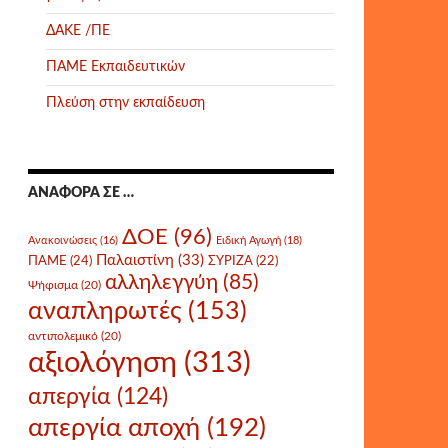
ΔΑΚΕ /ΠΕ
ΠΑΜΕ Εκπαιδευτικών
Πλεύση στην εκπαίδευση
ΑΝΑΦΟΡΆ ΣΕ …
ΔΟΕ
(96)
Ανακοινώσεις
(16)
Ειδική Αγωγή
(18)
Παλαιστίνη
(33)
ΠΑΜΕ
(24)
ΣΥΡΙΖΑ
(22)
αλληλεγγύη
(85)
Ψήφισμα
(20)
αναπληρωτές
(153)
αντιπολεμικό
(20)
αξιολόγηση
(313)
απεργία
(124)
απεργία αποχή
(192)