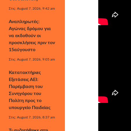
Στις: August 7, 2026, 9:42 am
Αναπληρωτές:
Αγώνας δρόμου για
να εκδοθούν οι
προσκλήσεις πριν τον
15αύγουστο
Στις: August 7, 2026, 9:05 am
Κατατακτήριες
Εξετάσεις ΑΕΙ:
Παρέμβαση του
Συνηγόρου του
Πολίτη προς το
υπουργείο Παιδείας
Στις: August 7, 2026, 8:37 am
Τι συζητήθηκε στη