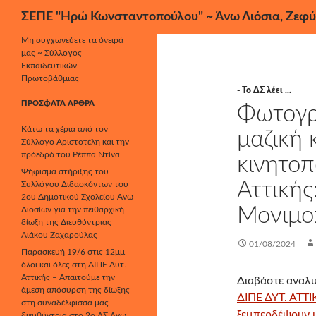
Αναζήτηση
ΣΕΠΕ "Ηρώ Κωνσταντοπούλου" ~ Άνω Λιόσια, Ζεφύ
Μετάβαση
Μη συγχωνεύετε τα όνειρά
μας ~ Σύλλογος
σε
Εκπαιδευτικών
περιεχόμενο
Πρωτοβάθμιας
- Το ΔΣ λέει ...
ΠΡΌΣΦΑΤΑ ΆΡΘΡΑ
Φωτογρα
Κάτω τα χέρια από τον
μαζική 
Σύλλογο Αριστοτέλη και την
πρόεδρό του Ρέππα Ντίνα
κινητοπ
Ψήφισμα στήριξης του
Αττικής
Συλλόγου Διδασκόντων του
2ου Δημοτικού Σχολείου Άνω
Μονιμο
Λιοσίων για την πειθαρχική
δίωξη της Διευθύντριας
Λιάκου Ζαχαρούλας
01/08/2024
Παρασκευή 19/6 στις 12μμ
όλοι και όλες στη ΔΙΠΕ Δυτ.
Αττικής – Απαιτούμε την
Διαβάστε αναλυ
άμεση απόσυρση της δίωξης
ΔΙΠΕ ΔΥΤ. ΑΤΤ
στη συναδέλφισσα μας
ξεμπερδέψουν μ
διευθύντρια στο 2ο ΔΣ Άνω