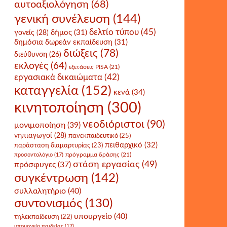
αυτοαξιολόγηση
(68)
γενική συνέλευση
(144)
δελτίο τύπου
(45)
δήμος
(31)
γονείς
(28)
δημόσια δωρεάν εκπαίδευση
(31)
διώξεις
(78)
διεύθυνση
(26)
εκλογές
(64)
εξετάσεις PISA
(21)
εργασιακά δικαιώματα
(42)
καταγγελία
(152)
κενά
(34)
κινητοποίηση
(300)
νεοδιόριστοι
(90)
μονιμοποίηση
(39)
νηπιαγωγοί
(28)
πανεκπαιδευτικό
(25)
πειθαρχικό
(32)
παράσταση διαμαρτυρίας
(23)
πρόγραμμα δράσης
(21)
προσοντολόγιο
(17)
στάση εργασίας
(49)
πρόσφυγες
(37)
συγκέντρωση
(142)
συλλαλητήριο
(40)
συντονισμός
(130)
υπουργείο
(40)
τηλεκπαίδευση
(22)
υπουργείο παιδείας
(17)