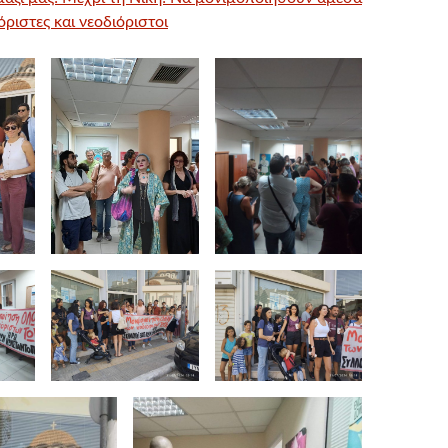
όριστες και νεοδιόριστοι