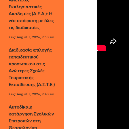
Ανώτατες
Εκκλησιαστικές
Ακαδημίες (Α.Ε.Α.): Η
νέα απόφαση με όλες
τις διαδικασίες
Στις: August 7, 2026, 9:58 am
Διαδικασία επιλογής
εκπαιδευτικού
προσωπικού στις
Ανώτερες Σχολές
Τουριστικής
Εκπαίδευσης (Α.Σ.Τ.Ε.)
Στις: August 7, 2026, 9:48 am
Αυτοδίκαιη
κατάργηση Σχολικών
Επιτροπών στη
Θεσσαλονίκη