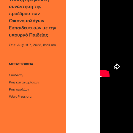
συνάντηση της
προέδρου των
Οικονομολόγων
Εκπαιδευτικών με την
υπουργό Παιδείας
Στις: August 7, 2026, 8:24 am
ΜΕΤΑΣΤΟΙΧΕΊΑ
Σύνδεση
Ροή καταχωρίσεων
Ροή σχολίων
WordPress.org