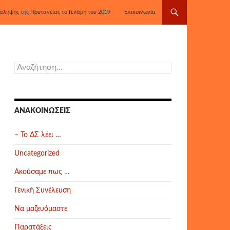
αληψης της Πρυτανείας το Γενάρη του 2019
Επικοινωνία
Αναζήτηση
για:
ΑΝΑΚΟΙΝΏΣΕΙΣ
– Το ΔΣ λέει …
Uncategorized
Ακούσαμε πως …
Γενική Συνέλευση
Να μαζευόμαστε
Παρατάξεις