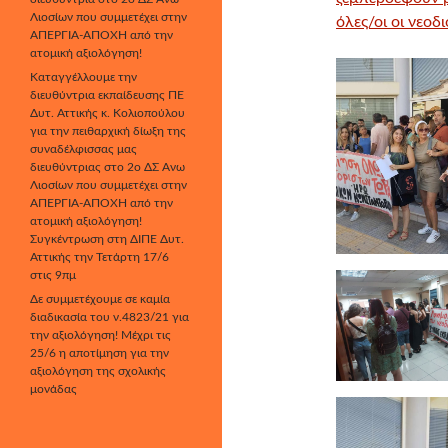
Λιοσίων που συμμετέχει στην
όλες/οι οι νεοδι
ΑΠΕΡΓΙΑ-ΑΠΟΧΗ από την
ατομική αξιολόγηση!
Καταγγέλλουμε την
διευθύντρια εκπαίδευσης ΠΕ
Δυτ. Αττικής κ. Κολιοπούλου
για την πειθαρχική δίωξη της
συναδέλφισσας μας
διευθύντριας στο 2ο ΔΣ Άνω
Λιοσίων που συμμετέχει στην
ΑΠΕΡΓΙΑ-ΑΠΟΧΗ από την
ατομική αξιολόγηση!
Συγκέντρωση στη ΔΙΠΕ Δυτ.
Αττικής την Τετάρτη 17/6
στις 9πμ
Δε συμμετέχουμε σε καμία
διαδικασία του ν.4823/21 για
την αξιολόγηση! Μέχρι τις
25/6 η αποτίμηση για την
αξιολόγηση της σχολικής
μονάδας