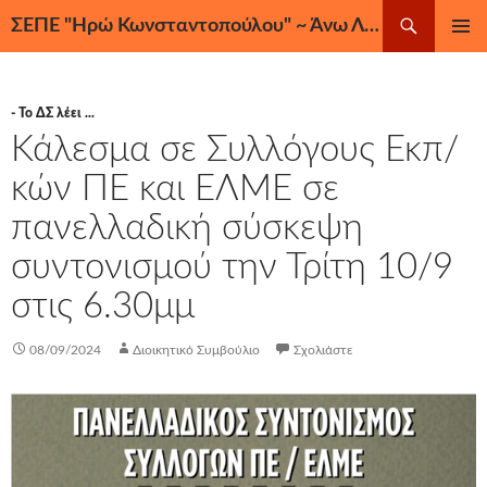
Μετάβαση
Αναζήτηση
ΣΕΠΕ "Ηρώ Κωνσταντοπούλου" ~ Άνω Λιόσια, Ζεφύρι, Φυλή
σε
ΚΎΡΙΟ
περιεχόμενο
ΜΕΝΟΎ
- Το ΔΣ λέει ...
Κάλεσμα σε Συλλόγους Εκπ/
κών ΠΕ και ΕΛΜΕ σε
πανελλαδική σύσκεψη
συντονισμού την Τρίτη 10/9
στις 6.30μμ
08/09/2024
Διοικητικό Συμβούλιο
Σχολιάστε