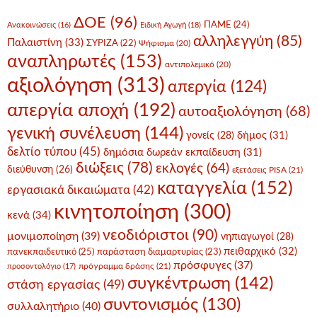
ΔΟΕ
(96)
ΠΑΜΕ
(24)
Ανακοινώσεις
(16)
Ειδική Αγωγή
(18)
αλληλεγγύη
(85)
Παλαιστίνη
(33)
ΣΥΡΙΖΑ
(22)
Ψήφισμα
(20)
αναπληρωτές
(153)
αντιπολεμικό
(20)
αξιολόγηση
(313)
απεργία
(124)
απεργία αποχή
(192)
αυτοαξιολόγηση
(68)
γενική συνέλευση
(144)
δήμος
(31)
γονείς
(28)
δελτίο τύπου
(45)
δημόσια δωρεάν εκπαίδευση
(31)
διώξεις
(78)
εκλογές
(64)
διεύθυνση
(26)
εξετάσεις PISA
(21)
καταγγελία
(152)
εργασιακά δικαιώματα
(42)
κινητοποίηση
(300)
κενά
(34)
νεοδιόριστοι
(90)
μονιμοποίηση
(39)
νηπιαγωγοί
(28)
πειθαρχικό
(32)
πανεκπαιδευτικό
(25)
παράσταση διαμαρτυρίας
(23)
πρόσφυγες
(37)
πρόγραμμα δράσης
(21)
προσοντολόγιο
(17)
συγκέντρωση
(142)
στάση εργασίας
(49)
συντονισμός
(130)
συλλαλητήριο
(40)