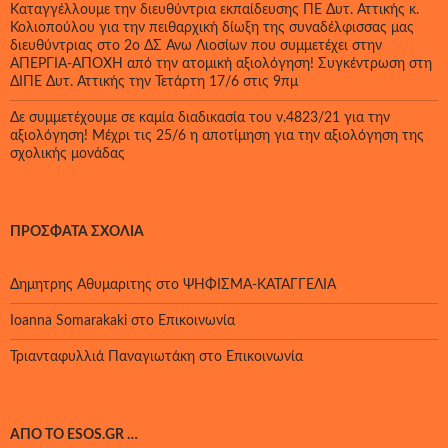
Καταγγέλλουμε την διευθύντρια εκπαίδευσης ΠΕ Δυτ. Αττικής κ.
Κολιοπούλου για την πειθαρχική δίωξη της συναδέλφισσας μας
διευθύντριας στο 2ο ΔΣ Άνω Λιοσίων που συμμετέχει στην
ΑΠΕΡΓΙΑ-ΑΠΟΧΗ από την ατομική αξιολόγηση! Συγκέντρωση στη
ΔΙΠΕ Δυτ. Αττικής την Τετάρτη 17/6 στις 9πμ
Δε συμμετέχουμε σε καμία διαδικασία του ν.4823/21 για την
αξιολόγηση! Μέχρι τις 25/6 η αποτίμηση για την αξιολόγηση της
σχολικής μονάδας
ΠΡΌΣΦΑΤΑ ΣΧΌΛΙΑ
Δημητρης Αθυμαριτης
στο
ΨΗΦΙΣΜΑ-ΚΑΤΑΓΓΕΛΙΑ
Ioanna Somarakaki
στο
Επικοινωνία
Τριανταφυλλιά Παναγιωτάκη
στο
Επικοινωνία
ΑΠΌ ΤΟ ESOS.GR …