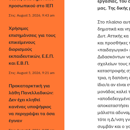
εργασίας, του 
προσωπικού στο ΙΕΠ
μας. Της δικής
Στις: August 5, 2026, 9:43 am
Στο πλαίσιο αυ
Χρήσιμες
δημοτικά και ν
επισημάνσεις για τους
Δυτ. Αττικής κ
επικείμενους
και προσθήκες 
διορισμούς
«παιδαγωγικό» 
εκπαιδευτικών, Ε.Ε.Π.
Διδασκόντων ν
και Ε.Β.Π.
σχολείων τους 
καταστροφής σχ
Στις: August 5, 2026, 9:21 am
τρια, η δαπάνη
ίδιο/α αν είναι
Προκαταρκτική για
μονάδας καλεί 
λάθη Πανελλαδικών:
«αποδεδειγμένα 
Δεν έχει κληθεί
αποκαταστήσει 
κανένας υποψήφιος
μάλιστα αδυναμ
να περιγράψει τα όσα
τότε η Δ/νση γν
έγιναν
συμβάν και ο γ