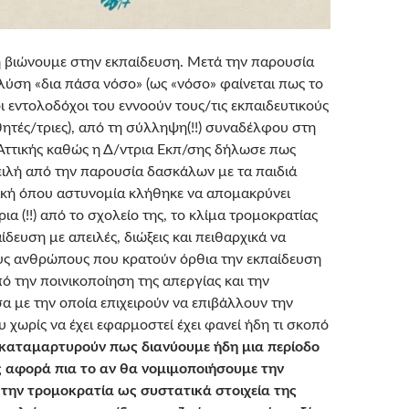
 βιώνουμε στην εκπαίδευση. Μετά την παρουσία
λύση «δια πάσα νόσο» (ως «νόσο» φαίνεται πως το
ι εντολοδόχοι του εννοούν τους/τις εκπαιδευτικούς
θητές/τριες), από τη σύλληψη(!!) συναδέλφου στη
Αττικής καθώς η Δ/ντρια Εκπ/σης δήλωσε πως
ιλή από την παρουσία δασκάλων με τα παιδιά
δική όπου αστυνομία κλήθηκε να απομακρύνει
α (!!) από το σχολείο της, το κλίμα τρομοκρατίας
ίδευση με απειλές, διώξεις και πειθαρχικά να
υς ανθρώπους που κρατούν όρθια την εκπαίδευση
ό την ποινικοποίηση της απεργίας και την
α με την οποία επιχειρούν να επιβάλλουν την
 χωρίς να έχει εφαρμοστεί έχει φανεί ήδη τι σκοπό
καταμαρτυρούν πως διανύουμε ήδη μια περίοδο
 αφορά πια το αν θα νομιμοποιήσουμε την
την τρομοκρατία ως συστατικά στοιχεία της