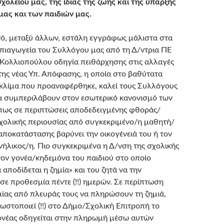
σχολείου μας, της ίδιας της ζωής και της ύπαρξής
 μας και των παιδιών μας.
τό, μεταξύ άλλων, εστάλη εγγράφως μάλιστα στα
ηπιαγωγεία του Συλλόγου μας από τη Δ/ντρια ΠΕ
α Κολλιοπούλου οδηγία πειθάρχησης στις αλλαγές
της νέας Υπ. Απόφασης, η οποία στο βαθύτατα
κλίμα που προαναφέρθηκε, καλεί τους Συλλόγους
α συμπεριλάβουν στον εσωτερικό κανονισμό των
πως σε περιπτώσεις αποδεδειγμένης φθοράς/
ολικής περιουσίας από συγκεκριμένο/η μαθητή/
 αποκατάστασης βαρύνει την οικογένειά του ή τον
 ενήλικος/η. Πιο συγκεκριμένα η Δ/νση της σχολικής
τον γονέα/κηδεμόνα του παιδιού στο οποίο
αποδίδεται η ζημία» και του ζητά να την
σε προθεσμία πέντε (!!) ημερών. Σε περίπτωση
ίας από πλευράς τους να πληρώσουν τη ζημιά,
ωστοποιεί (!!) στο Δήμο/Σχολική Επιτροπή το
ονέας οδηγείται στην πληρωμή μέσω αυτών