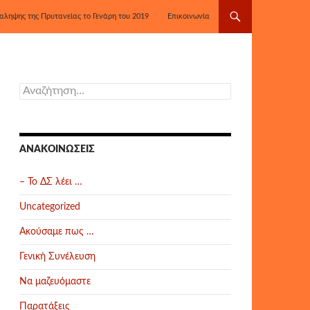
αληψης της Πρυτανείας το Γενάρη του 2019
Επικοινωνία
Αναζήτηση
για:
ΑΝΑΚΟΙΝΏΣΕΙΣ
– Το ΔΣ λέει …
Uncategorized
Ακούσαμε πως …
Γενική Συνέλευση
Να μαζευόμαστε
Παρατάξεις