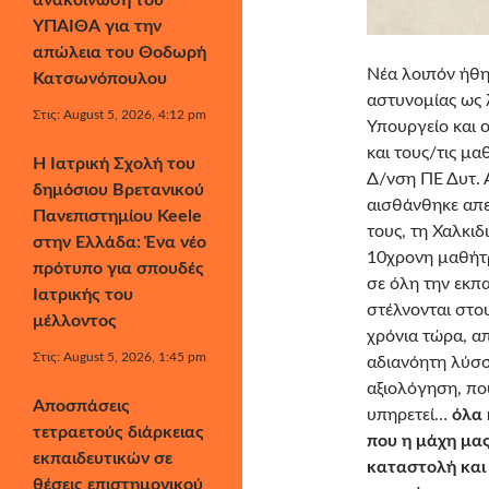
ανακοίνωση του
ΥΠΑΙΘΑ για την
απώλεια του Θοδωρή
Νέα λοιπόν ήθη
Κατσωνόπουλου
αστυνομίας ως 
Στις: August 5, 2026, 4:12 pm
Υπουργείο και ο
και τους/τις μα
Η Ιατρική Σχολή του
Δ/νση ΠΕ Δυτ. 
δημόσιου Βρετανικού
αισθάνθηκε απε
Πανεπιστημίου Keele
τους, τη Χαλκι
στην Ελλάδα: Ένα νέο
10χρονη μαθήτρι
πρότυπο για σπουδές
σε όλη την εκπα
Ιατρικής του
στέλνονται στο
μέλλοντος
χρόνια τώρα, απ
Στις: August 5, 2026, 1:45 pm
αδιανόητη λύσσ
αξιολόγηση, που
Αποσπάσεις
υπηρετεί…
όλα 
τετραετούς διάρκειας
που η μάχη μας
εκπαιδευτικών σε
καταστολή και 
θέσεις επιστημονικού