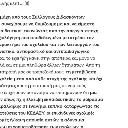
λής κλπ) … (!!)
ι μάχη από τους Συλλόγους Διδασκόντων
 συνεχίσουμε να θυμίζουμε μα και να είμαστε
αιδευτικοί,
εκκινώντας από την απεργία-αποχή
ξιολόγηση που αποδεδειγμένα μετατρέπει τον
αρακτήρα του σχολείου και των λειτουργών του
νιστικό, αντιδραστικό και αντιπαιδαγωγικό
,
α, το έχει ήδη κάνει στην απόπειρα και μόνο να
λά και σε μια πληθώρα άλλων ζητημάτων. Aπό τη
μετατροπή μας σε τραπεζοκόμους,
τη μεταβίβαση
ολεία μέσα από κάθε πτυχή της σχολικής και όχι
νότητας
και τη μετατροπή μας σε νομικούς
 επιχειρούν αυτονόητα να επισημάνουν ότι
μια
ν όπως πχ η έλλειψη εκπαιδευτικών, το μοίρασμα
αράλληλης σε έναν/μια εκπ/κό καταργώντας τις
τεύσεις του ΚΕΔΑΣΥ, οι επικίνδυνες σχολικές
ομές ή/και η απουσία αυτών, η αδυναμία
όγω μη χρηματοδότησης των σχολείων, η