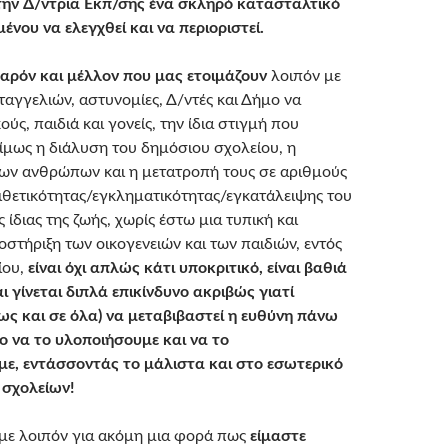
την Δ/ντρια Εκπ/σης ένα σκληρό κατασταλτικό
ένου να ελεγχθεί και να περιοριστεί.
αρόν και μέλλον που μας ετοιμάζουν
λοιπόν με
αγγελιών, αστυνομίες, Δ/ντές και Δήμο να
ύς, παιδιά και γονείς, την ίδια στιγμή που
μίμως η διάλυση του δημόσιου σχολείου, η
ων ανθρώπων και η μετατροπή τους σε αριθμούς
ιθετικότητας/εγκληματικότητας/εγκατάλειψης του
ς ίδιας της ζωής, χωρίς έστω μια τυπική και
στήριξη των οικογενειών και των παιδιών, εντός
ίου,
είναι όχι απλώς κάτι υποκριτικό, είναι βαθιά
ι γίνεται διπλά επικίνδυνο ακριβώς γιατί
όπως και σε όλα) να μεταβιβαστεί η ευθύνη πάνω
ο να το υλοποιήσουμε και να το
ε, εντάσσοντάς το μάλιστα και στο εσωτερικό
 σχολείων!
με λοιπόν για ακόμη μια φορά πως
είμαστε