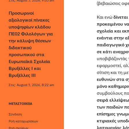
Στις: August 5, 2026, 9:05 am
(βεβαιώσεις οφει
Προσωρινοί
Και ενώ
δίνετα
αξιολογικοί πίνακες
προκειμένου να
υποψηφίων κλάδου
σχολεία και εκπ
ΠΕ02 Φιλολόγων για
ενάντια στην α
την κάλυψη θέσεων
παιδαγωγικό χ
διδακτικού
σε κάτι αναχρο
προσωπικού στα
υποβιβάζοντάς τ
Ευρωπαϊκά Σχολεία
εφαρμοστεί, αλ
Βρυξέλλες Ι και
σίτιση και τη 
Βρυξέλλες ΙΙΙ
ευθυνών στα σχ
Στις: August 5, 2026, 8:22 am
μόνο καθημερι
συμβούλους που
σειρά ελλείψεω
ΜΕΤΑΣΤΟΙΧΕΊΑ
των παιδιών π
επίσημες γνωμα
Σύνδεση
κτιριακές υποδ
Ροή καταχωρίσεων
λειτουργίας λ
Ροή σχολίων