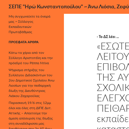
Αναζήτηση
ΣΕΠΕ "Ηρώ Κωνσταντοπούλου" ~ Άνω Λιόσια, Ζεφύ
Μετάβαση
Μη συγχωνεύετε τα όνειρά
μας ~ Σύλλογος
σε
Εκπαιδευτικών
περιεχόμενο
Πρωτοβάθμιας
- Το ΔΣ λέει ...
ΠΡΌΣΦΑΤΑ ΆΡΘΡΑ
«ΕΣΩΤ
Κάτω τα χέρια από τον
ΛΕΙΤΟΥ
Σύλλογο Αριστοτέλη και την
πρόεδρό του Ρέππα Ντίνα
ΕΠΙΒΟ
Ψήφισμα στήριξης του
ΤΗΣ Α
Συλλόγου Διδασκόντων του
2ου Δημοτικού Σχολείου Άνω
ΣΧΟΛΙ
Λιοσίων για την πειθαρχική
δίωξη της Διευθύντριας
ΕΛΕΓΧΟ
Λιάκου Ζαχαρούλας
Παρασκευή 19/6 στις 12μμ
ΠΕΙΘΑΡ
όλοι και όλες στη ΔΙΠΕ Δυτ.
Αττικής – Απαιτούμε την
εκπαίδ
άμεση απόσυρση της δίωξης
στη συναδέλφισσα μας
διευθύντρια στο 2ο ΔΣ Άνω