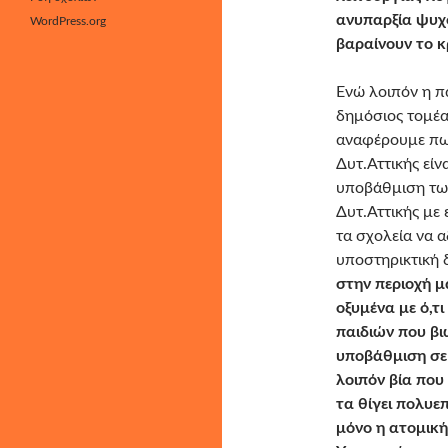
ανυπαρξία ψυχ
WordPress.org
βαραίνουν το κ
Ενώ λοιπόν η π
δημόσιος τομέας
αναφέρουμε πως
Δυτ.Αττικής είν
υποβάθμιση τω
Δυτ.Αττικής με 
τα σχολεία να 
υποστηρικτική
στην περιοχή μ
οξυμένα με ό,τ
παιδιών που βι
υποβάθμιση σε 
λοιπόν βία που
τα θίγει πολυε
μόνο η ατομική