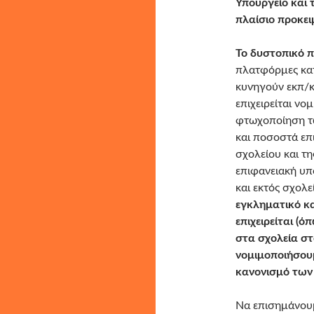
Υπουργείο και 
πλαίσιο προκειμ
Το δυστοπικό π
πλατφόρμες κατ
κυνηγούν εκπ/κο
επιχειρείται νο
φτωχοποίηση τ
και ποσοστά επ
σχολείου και τη
επιφανειακή υπο
και εκτός σχολε
εγκληματικό κα
επιχειρείται (
στα σχολεία στ
νομιμοποιήσουμ
κανονισμό των
Να επισημάνου