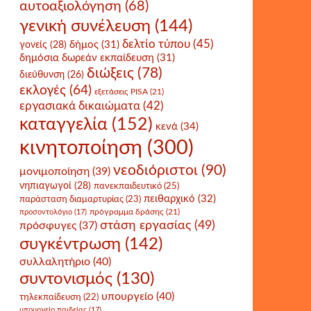
αυτοαξιολόγηση
(68)
γενική συνέλευση
(144)
δελτίο τύπου
(45)
δήμος
(31)
γονείς
(28)
δημόσια δωρεάν εκπαίδευση
(31)
διώξεις
(78)
διεύθυνση
(26)
εκλογές
(64)
εξετάσεις PISA
(21)
εργασιακά δικαιώματα
(42)
καταγγελία
(152)
κενά
(34)
κινητοποίηση
(300)
νεοδιόριστοι
(90)
μονιμοποίηση
(39)
νηπιαγωγοί
(28)
πανεκπαιδευτικό
(25)
πειθαρχικό
(32)
παράσταση διαμαρτυρίας
(23)
πρόγραμμα δράσης
(21)
προσοντολόγιο
(17)
στάση εργασίας
(49)
πρόσφυγες
(37)
συγκέντρωση
(142)
συλλαλητήριο
(40)
συντονισμός
(130)
υπουργείο
(40)
τηλεκπαίδευση
(22)
υπουργείο παιδείας
(17)