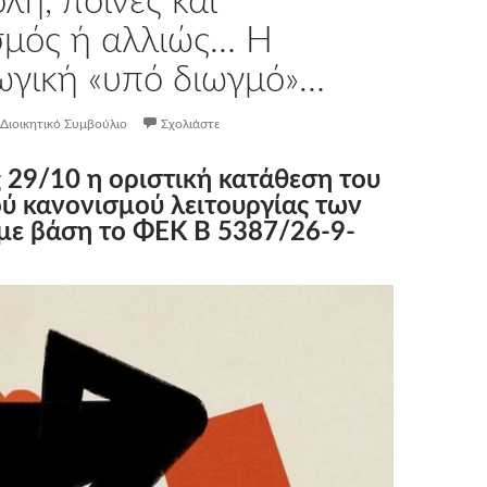
λή, ποινές και
σμός ή αλλιώς… Η
ωγική «υπό διωγμό»…
Διοικητικό Συμβούλιο
Σχολιάστε
ς 29/10 η οριστική κατάθεση του
ύ κανονισμού λειτουργίας των
με βάση το ΦΕΚ Β 5387/26-9-