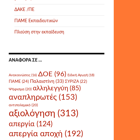
ΔΑΚΕ /ΠΕ
ΠΑΜΕ Εκπαιδευτικών
Πλεύση στην εκπαίδευση
ΑΝΑΦΟΡΆ ΣΕ …
ΔΟΕ
(96)
Ανακοινώσεις
(16)
Ειδική Αγωγή
(18)
Παλαιστίνη
(33)
ΠΑΜΕ
(24)
ΣΥΡΙΖΑ
(22)
αλληλεγγύη
(85)
Ψήφισμα
(20)
αναπληρωτές
(153)
αντιπολεμικό
(20)
αξιολόγηση
(313)
απεργία
(124)
απεργία αποχή
(192)