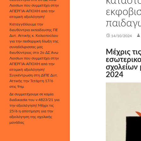
καταστο
Λιοσίων που συμμετέχει στην
εκφοβι
ΑΠΕΡΓΙΑ-ΑΠΟΧΗ από την
ατομική αξιολόγηση!
παιδαγ
Καταγγέλλουμε την
διευθύντρια εκπαίδευσης ΠΕ
Δυτ. Αττικής κ. Κολιοπούλου
14/10/2024
για την πειθαρχική δίωξη της
συναδέλφισσας μας
Μέχρις τι
διευθύντριας στο 2ο ΔΣ Άνω
εσωτερικο
Λιοσίων που συμμετέχει στην
ΑΠΕΡΓΙΑ-ΑΠΟΧΗ από την
σχολείων 
ατομική αξιολόγηση!
2024
Συγκέντρωση στη ΔΙΠΕ Δυτ.
Αττικής την Τετάρτη 17/6
στις 9πμ
Δε συμμετέχουμε σε καμία
διαδικασία του ν.4823/21 για
την αξιολόγηση! Μέχρι τις
25/6 η αποτίμηση για την
αξιολόγηση της σχολικής
μονάδας