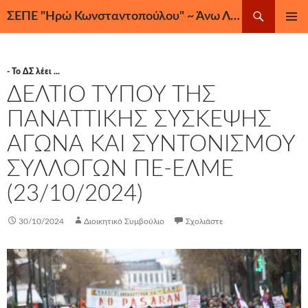
Μετάβαση
Αναζήτηση
ΣΕΠΕ "Ηρώ Κωνσταντοπούλου" ~ Άνω Λιόσια, Ζεφύρι, Φυλή
σε
ΚΎΡΙΟ
περιεχόμενο
ΜΕΝΟΎ
- Το ΔΣ λέει ...
ΔΕΛΤΙΟ ΤΥΠΟΥ ΤΗΣ
ΠΑΝΑΤΤΙΚΗΣ ΣΥΣΚΕΨΗΣ
ΑΓΩΝΑ ΚΑΙ ΣΥΝΤΟΝΙΣΜΟΥ
ΣΥΛΛΟΓΩΝ ΠΕ-ΕΛΜΕ
(23/10/2024)
30/10/2024
Διοικητικό Συμβούλιο
Σχολιάστε