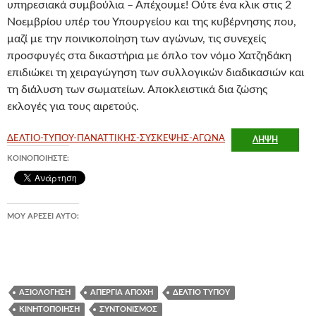
υπηρεσιακά συμβούλια – Απέχουμε! Ούτε ένα κλικ στις 2
Νοεμβρίου υπέρ του Υπουργείου και της κυβέρνησης που,
μαζί με την ποινικοποίηση των αγώνων, τις συνεχείς
προσφυγές στα δικαστήρια με όπλο τον νόμο Χατζηδάκη
επιδιώκει τη χειραγώγηση των συλλογικών διαδικασιών και
τη διάλυση των σωματείων. Αποκλειστικά δια ζώσης
εκλογές για τους αιρετούς.
ΔΕΛΤΙΟ-ΤΥΠΟΥ-ΠΑΝΑΤΤΙΚΗΣ-ΣΥΣΚΕΨΗΣ-ΑΓΩΝΑ
ΛΉΨΗ
ΚΟΙΝΟΠΟΙΉΣΤΕ:
ΜΟΥ ΑΡΈΣΕΙ ΑΥΤΌ:
ΑΞΙΟΛΌΓΗΣΗ
ΑΠΕΡΓΊΑ ΑΠΟΧΉ
ΔΕΛΤΊΟ ΤΎΠΟΥ
ΚΙΝΗΤΟΠΟΊΗΣΗ
ΣΥΝΤΟΝΙΣΜΌΣ