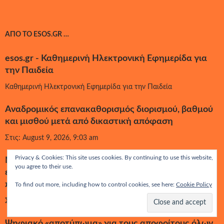
ΑΠΌ ΤΟ ESOS.GR …
esos.gr - Καθημερινή Ηλεκτρονική Εφημερίδα για
την Παιδεία
Καθημερινή Ηλεκτρονική Εφημερίδα για την Παιδεία
Αναδρομικός επανακαθορισμός διορισμού, βαθμού
και μισθού μετά από δικαστική απόφαση
Στις: August 9, 2026, 9:03 am
Privacy & Cookies: This site uses cookies. By continuing to use this website,
Νέες αποσπάσεις τετραετούς διάρκειας
you agree to their use.
εκπαιδευτικών σε θέσεις επιστημονικού
προσωπικού στο ΙΕΠ
To find out more, including how to control cookies, see here:
Cookie Policy
Στις: August 9, 2026, 8:52 am
Ψηφιακό «αποτύπωμα» για τους αποφοίτους όλων