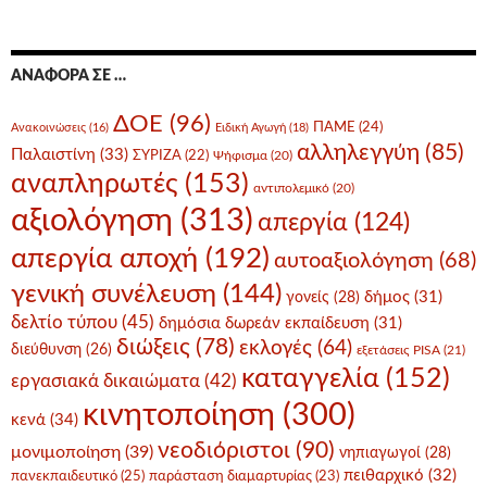
ΑΝΑΦΟΡΆ ΣΕ …
ΔΟΕ
(96)
ΠΑΜΕ
(24)
Ανακοινώσεις
(16)
Ειδική Αγωγή
(18)
αλληλεγγύη
(85)
Παλαιστίνη
(33)
ΣΥΡΙΖΑ
(22)
Ψήφισμα
(20)
αναπληρωτές
(153)
αντιπολεμικό
(20)
αξιολόγηση
(313)
απεργία
(124)
απεργία αποχή
(192)
αυτοαξιολόγηση
(68)
γενική συνέλευση
(144)
δήμος
(31)
γονείς
(28)
δελτίο τύπου
(45)
δημόσια δωρεάν εκπαίδευση
(31)
διώξεις
(78)
εκλογές
(64)
διεύθυνση
(26)
εξετάσεις PISA
(21)
καταγγελία
(152)
εργασιακά δικαιώματα
(42)
κινητοποίηση
(300)
κενά
(34)
νεοδιόριστοι
(90)
μονιμοποίηση
(39)
νηπιαγωγοί
(28)
πειθαρχικό
(32)
πανεκπαιδευτικό
(25)
παράσταση διαμαρτυρίας
(23)