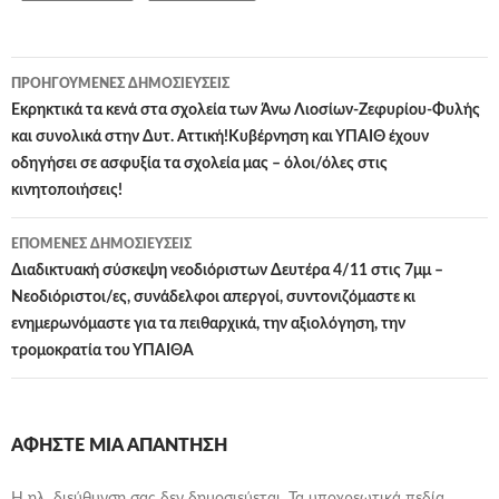
Πλοήγηση
ΠΡΟΗΓΟΎΜΕΝΕΣ ΔΗΜΟΣΙΕΎΣΕΙΣ
άρθρων
Εκρηκτικά τα κενά στα σχολεία των Άνω Λιοσίων-Ζεφυρίου-Φυλής
και συνολικά στην Δυτ. Αττική!Κυβέρνηση και ΥΠΑΙΘ έχουν
οδηγήσει σε ασφυξία τα σχολεία μας – όλοι/όλες στις
κινητοποιήσεις!
ΕΠΌΜΕΝΕΣ ΔΗΜΟΣΙΕΎΣΕΙΣ
Διαδικτυακή σύσκεψη νεοδιόριστων Δευτέρα 4/11 στις 7μμ –
Νεοδιόριστοι/ες, συνάδελφοι απεργοί, συντονιζόμαστε κι
ενημερωνόμαστε για τα πειθαρχικά, την αξιολόγηση, την
τρομοκρατία του ΥΠΑΙΘΑ
ΑΦΉΣΤΕ ΜΙΑ ΑΠΆΝΤΗΣΗ