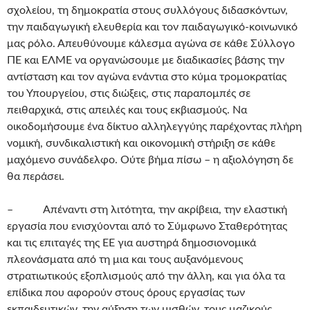
σχολείου, τη δημοκρατία στους συλλόγους διδασκόντων,
την παιδαγωγική ελευθερία και τον παιδαγωγικό-κοινωνικό
μας ρόλο. Απευθύνουμε κάλεσμα αγώνα σε κάθε Σύλλογο
ΠΕ και ΕΛΜΕ να οργανώσουμε με διαδικασίες βάσης την
αντίσταση και τον αγώνα ενάντια στο κύμα τρομοκρατίας
του Υπουργείου, στις διώξεις, στις παραπομπές σε
πειθαρχικά, στις απειλές και τους εκβιασμούς. Να
οικοδομήσουμε ένα δίκτυο αλληλεγγύης παρέχοντας πλήρη
νομική, συνδικαλιστική και οικονομική στήριξη σε κάθε
μαχόμενο συνάδελφο. Ούτε βήμα πίσω – η αξιολόγηση δε
θα περάσει.
– Απέναντι στη λιτότητα, την ακρίβεια, την ελαστική
εργασία που ενισχύονται από το Σύμφωνο Σταθερότητας
και τις επιταγές της ΕΕ για αυστηρά δημοσιονομικά
πλεονάσματα από τη μια και τους αυξανόμενους
στρατιωτικούς εξοπλισμούς από την άλλη, και για όλα τα
επίδικα που αφορούν στους όρους εργασίας των
εκπαιδευτικών, την αύξηση των μισθών, τους μαζικούς