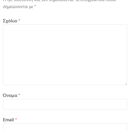
Η ηλ. διεύθυνση σας δεν δημοσιεύεται.
Τα υποχρεωτικά πεδία
σημειώνονται με
*
Σχόλιο
*
Όνομα
*
Email
*