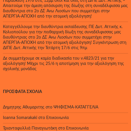
Παρασκευή 19/6 στις 12μμ όλοι και όλες στη ΔΙΠΕ Δυτ. Αττικής –
Απαιτούμε την άμεση απόσυρση της δίωξης στη συναδέλφισσα μας
διευθύντρια στο 2ο ΔΣ Άνω Λιοσίων που συμμετέχει στην
ΑΠΕΡΓΙΑ-ΑΠΟΧΗ από την ατομική αξιολόγηση!
Καταγγέλλουμε την διευθύντρια εκπαίδευσης ΠΕ Δυτ. Αττικής κ.
Κολιοπούλου για την πειθαρχική δίωξη της συναδέλφισσας μας
διευθύντριας στο 2ο ΔΣ Άνω Λιοσίων που συμμετέχει στην
ΑΠΕΡΓΙΑ-ΑΠΟΧΗ από την ατομική αξιολόγηση! Συγκέντρωση στη
ΔΙΠΕ Δυτ. Αττικής την Τετάρτη 17/6 στις 9πμ
Δε συμμετέχουμε σε καμία διαδικασία του ν.4823/21 για την
αξιολόγηση! Μέχρι τις 25/6 η αποτίμηση για την αξιολόγηση της
σχολικής μονάδας
ΠΡΌΣΦΑΤΑ ΣΧΌΛΙΑ
Δημητρης Αθυμαριτης
στο
ΨΗΦΙΣΜΑ-ΚΑΤΑΓΓΕΛΙΑ
Ioanna Somarakaki
στο
Επικοινωνία
Τριανταφυλλιά Παναγιωτάκη
στο
Επικοινωνία