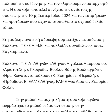
πολιτική της κυβέρνησης και τον κλιμακούμενο αυταρχισμό
της. Η σύσκεψη αποτελεί συνέχεια της αντίστοιχης
σύσκεψης της 10ης Σεπτεμβρίου 2024 και των εκτιμήσεων
και προτάσεων που είχαν αποτυπωθεί στο σχετικό δελτίο
τύπου.
Στη μαζική παναττική σύσκεψη συμμετείχαν με απόφαση
Σύλλογοι ΠΕ /Ε.Λ.Μ.Ε. και πολλοί/ες συνάδελφοι/-ισσες.
Συγκεκριμένα:
Σύλλογοι Π.Ε. Α΄ Αθηνών, «Αθηνά», Αιγάλεω, Αμαρουσίου,
«Αριστοτέλης», Γλυφάδας-Βούλας-Βάρης-Βουλιαγμένης
«Ηρώ Κωνσταντοπούλου», «Κ. Σωτηρίου», «Περικλής»,
«Πρόοδος», Ε΄ ΕΛΜΕ Αθήνας, ΕΛΜΕ Άνω Λιοσίων Ζεφυρίου
Φυλής
– Στην μαζική και μαχητική αυτή σύσκεψη αγώνα
εκφράστηκε το μαζικό ρεύμα αντίστασης στην
αντιεκπαιδευτική πολιτική, στην απόλυτη υποβάθμιση του