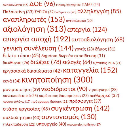
ΔΟΕ
(96)
ΠΑΜΕ
(24)
Ανακοινώσεις
(16)
Ειδική Αγωγή
(18)
αλληλεγγύη
(85)
Παλαιστίνη
(33)
ΣΥΡΙΖΑ
(22)
Ψήφισμα
(20)
αναπληρωτές
(153)
αντιπολεμικό
(20)
αξιολόγηση
(313)
απεργία
(124)
απεργία αποχή
(192)
αυτοαξιολόγηση
(68)
γενική συνέλευση
(144)
δήμος
(31)
γονείς
(28)
δελτίο τύπου
(45)
δημόσια δωρεάν εκπαίδευση
(31)
διώξεις
(78)
εκλογές
(64)
διεύθυνση
(26)
εξετάσεις PISA
(21)
καταγγελία
(152)
εργασιακά δικαιώματα
(42)
κινητοποίηση
(300)
κενά
(34)
νεοδιόριστοι
(90)
μονιμοποίηση
(39)
νηπιαγωγοί
(28)
πειθαρχικό
(32)
πανεκπαιδευτικό
(25)
παράσταση διαμαρτυρίας
(23)
πρόσφυγες
(37)
πρόγραμμα δράσης
(21)
προσοντολόγιο
(17)
συγκέντρωση
(142)
στάση εργασίας
(49)
συντονισμός
(130)
συλλαλητήριο
(40)
υπουργείο
(40)
τηλεκπαίδευση
(22)
υπουργείο παιδείας
(17)