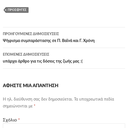
ΠΡΌΣΦΥΓΕΣ
Πλοήγηση
ΠΡΟΗΓΟΎΜΕΝΕΣ ΔΗΜΟΣΙΕΎΣΕΙΣ
άρθρων
Ψήφισμα συμπαράστασης σε Π. Βαϊνά και Γ. Χρόνη
ΕΠΌΜΕΝΕΣ ΔΗΜΟΣΙΕΎΣΕΙΣ
υπάρχει άρθρο για τις δόσεις της ζωής μας :(
ΑΦΉΣΤΕ ΜΙΑ ΑΠΆΝΤΗΣΗ
Η ηλ. διεύθυνση σας δεν δημοσιεύεται.
Τα υποχρεωτικά πεδία
σημειώνονται με
*
Σχόλιο
*