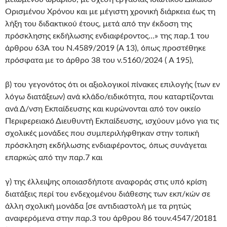
Ορισμένου Χρόνου και με μέγιστη χρονική διάρκεια έως τη
λήξη του διδακτικού έτους, μετά από την έκδοση της
πρόσκλησης εκδήλωσης ενδιαφέροντος…» της παρ.1 του
άρθρου 63Α του Ν.4589/2019 (A 13), όπως προστέθηκε
πρόσφατα με το άρθρο 38 του ν.5160/2024 ( A 195),
β) του γεγονότος ότι οι αξιολογικοί πίνακες επιλογής (των εν
λόγω διατάξεων) ανά κλάδο/ειδικότητα, που καταρτίζονται
ανά Δ/νση Εκπαίδευσης και κυρώνονται από τον οικείο
Περιφερειακό Διευθυντή Εκπαίδευσης, ισχύουν μόνο για τις
σχολικές μονάδες που συμπεριλήφθηκαν στην τοπική
πρόσκληση εκδήλωσης ενδιαφέροντος, όπως συνάγεται
επαρκώς από την παρ.7 και
γ) της έλλειψης οποιασδήποτε αναφοράς στις υπό κρίση
διατάξεις περί του ενδεχομένου διάθεσης των εκπ/κών σε
άλλη σχολική μονάδα [σε αντιδιαστολή με τα ρητώς
αναφερόμενα στην παρ.3 του άρθρου 86 τουν.4547/20181