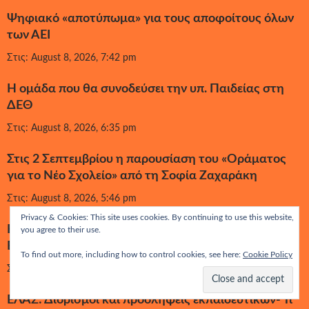
Ψηφιακό «αποτύπωμα» για τους αποφοίτους όλων
των ΑΕΙ
Στις: August 8, 2026, 7:42 pm
Η ομάδα που θα συνοδεύσει την υπ. Παιδείας στη
ΔΕΘ
Στις: August 8, 2026, 6:35 pm
Στις 2 Σεπτεμβρίου η παρουσίαση του «Οράματος
για το Νέο Σχολείο» από τη Σοφία Ζαχαράκη
Στις: August 8, 2026, 5:46 pm
Privacy & Cookies: This site uses cookies. By continuing to use this website,
Κονδύλι 50 εκατ. ευρώ για αναπληρωτές και ΕΕΠ-
you agree to their use.
ΕΒΠ στα σχολεία το 2026-27
To find out more, including how to control cookies, see here:
Cookie Policy
Στις: August 8, 2026, 5:35 pm
ΕΛΑΣ: Διορισμοί και προσλήψεις εκπαιδευτικών- Τι