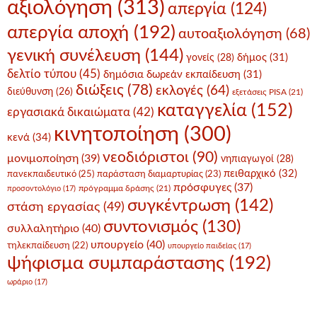
αξιολόγηση
(313)
απεργία
(124)
απεργία αποχή
(192)
αυτοαξιολόγηση
(68)
γενική συνέλευση
(144)
δήμος
(31)
γονείς
(28)
δελτίο τύπου
(45)
δημόσια δωρεάν εκπαίδευση
(31)
διώξεις
(78)
εκλογές
(64)
διεύθυνση
(26)
εξετάσεις PISA
(21)
καταγγελία
(152)
εργασιακά δικαιώματα
(42)
κινητοποίηση
(300)
κενά
(34)
νεοδιόριστοι
(90)
μονιμοποίηση
(39)
νηπιαγωγοί
(28)
πειθαρχικό
(32)
πανεκπαιδευτικό
(25)
παράσταση διαμαρτυρίας
(23)
πρόσφυγες
(37)
πρόγραμμα δράσης
(21)
προσοντολόγιο
(17)
συγκέντρωση
(142)
στάση εργασίας
(49)
συντονισμός
(130)
συλλαλητήριο
(40)
υπουργείο
(40)
τηλεκπαίδευση
(22)
υπουργείο παιδείας
(17)
ψήφισμα συμπαράστασης
(192)
ωράριο
(17)