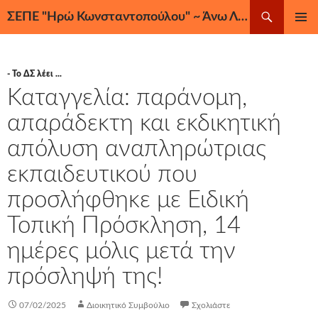
Μετάβαση
Αναζήτηση
ΣΕΠΕ "Ηρώ Κωνσταντοπούλου" ~ Άνω Λιόσια, Ζεφύρι, Φυλή
σε
ΚΎΡΙΟ
περιεχόμενο
ΜΕΝΟΎ
- Το ΔΣ λέει ...
Καταγγελία: παράνομη,
απαράδεκτη και εκδικητική
απόλυση αναπληρώτριας
εκπαιδευτικού που
προσλήφθηκε με Ειδική
Τοπική Πρόσκληση, 14
ημέρες μόλις μετά την
πρόσληψή της!
07/02/2025
Διοικητικό Συμβούλιο
Σχολιάστε