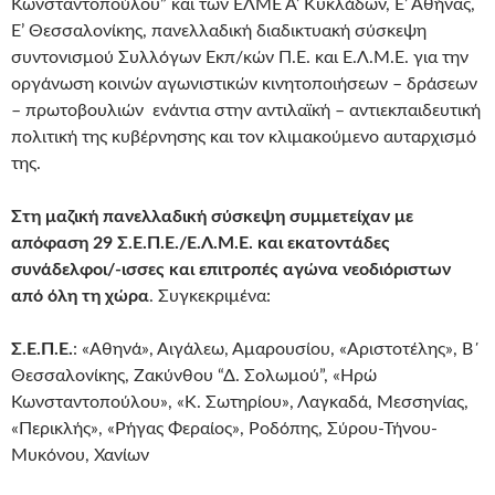
Κωνσταντοπούλου” και των ΕΛΜΕ Α’ Κυκλάδων, Ε’ Αθήνας,
Ε’ Θεσσαλονίκης, πανελλαδική διαδικτυακή σύσκεψη
συντονισμού Συλλόγων Εκπ/κών Π.Ε. και Ε.Λ.Μ.Ε. για την
οργάνωση κοινών αγωνιστικών κινητοποιήσεων – δράσεων
– πρωτοβουλιών ενάντια στην αντιλαϊκή – αντιεκπαιδευτική
πολιτική της κυβέρνησης και τον κλιμακούμενο αυταρχισμό
της.
Στη μαζική πανελλαδική σύσκεψη συμμετείχαν με
απόφαση
29 Σ.Ε.Π.Ε./Ε.Λ.Μ.Ε. και εκατοντάδες
συνάδελφοι/-ισσες και επιτροπές αγώνα νεοδιόριστων
από όλη τη χώρα
. Συγκεκριμένα:
Σ.Ε.Π.Ε.
: «Αθηνά», Αιγάλεω, Αμαρουσίου, «Αριστοτέλης», Β΄
Θεσσαλονίκης, Ζακύνθου “Δ. Σολωμού”, «Ηρώ
Κωνσταντοπούλου», «Κ. Σωτηρίου», Λαγκαδά, Μεσσηνίας,
«Περικλής», «Ρήγας Φεραίος», Ροδόπης, Σύρου-Τήνου-
Μυκόνου, Χανίων