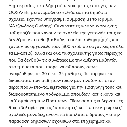
Δημοκρατίας, σε πλήρη σύμπνοια με τις επιταγές των
ΟΟΣΑ-ΕΕ, μετονομάζει σε «Ωνάσεια» τα δημόσια
σχολεία, έχοντας υπογράψει σύμβαση με το Ίδρυμα
“Αλέξανδρος Ωνάσης”. Οι συνέπειες αφορούν τους/τις
μαθητ(ρι)ές που χάνουν τα σχολεία της γειτονιάς τους και
δεν ξέρουν πού θα βρεθούν, τους/τις καθηγητ(ρι)ές που
χάνουν τις οργανικές τους (800 περίπου οργανικές σε όλα
τα Ωνάσεια), αλλά και όλα τα σχολεία της γύρω περιοχής
που θα δεχθούν τις συνέπειες με την αύξηση μαθητών
στα τμήματα που μπορεί να φθάσουν, όπως
αναφέρθηκε, σε 30 ή και 35 μαθητές! Τα μορφωτικά
δικαιώματα των μαθητών/τριών μας τινάζονται, στον
αέρα: προβλέπονται εξετάσεις για την εισαγωγή τους και
διαφοροποιημένο πρόγραμμα σπουδών, κατ’ εικόνα και
καθ’ ομοίωση των Προτύπων. Πίσω από τις κυβερνητικές
θριαμβολογίες για τις “αυτόνομες” και “αποκεντρωμένες”
σχολικές μονάδες, ανοίγεται διάπλατα ο δρόμος για την
παράδοση δημόσιων σχολείων στα επιχειρηματικά