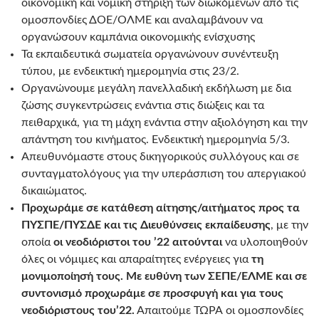
οικονομική και νομική στήριξη των διωκόμενων από τις
ομοσπονδίες ΔΟΕ/ΟΛΜΕ και αναλαμβάνουν να
οργανώσουν καμπάνια οικονομικής ενίσχυσης
Τα εκπαιδευτικά σωματεία οργανώνουν συνέντευξη
τύπου, με ενδεικτική ημερομηνία στις 23/2.
Οργανώνουμε μεγάλη πανελλαδική εκδήλωση με δια
ζώσης συγκεντρώσεις ενάντια στις διώξεις και τα
πειθαρχικά, για τη μάχη ενάντια στην αξιολόγηση και την
απάντηση του κινήματος. Ενδεικτική ημερομηνία 5/3.
Απευθυνόμαστε στους δικηγορικούς συλλόγους και σε
συνταγματολόγους για την υπεράσπιση του απεργιακού
δικαιώματος.
Προχωράμε σε κατάθεση αίτησης/αιτήματος προς τα
ΠΥΣΠΕ/ΠΥΣΔΕ και τις Διευθύνσεις εκπαίδευσης
, με την
οποία
οι νεοδιόριστοι του ’22 αιτούνται
να υλοποιηθούν
όλες οι νόμιμες και απαραίτητες ενέργειες για
τη
μονιμοποίησή τους. Με ευθύνη των ΣΕΠΕ/ΕΛΜΕ και σε
συντονισμό προχωράμε σε προσφυγή και για τους
νεοδιόριστους του’22.
Απαιτούμε ΤΩΡΑ οι ομοσπονδίες