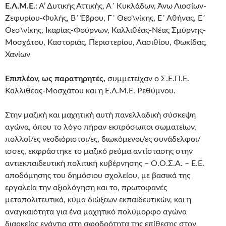
Ε.Λ.Μ.Ε.
: Α’ Δυτικής Αττικής, Α΄ Κυκλάδων, Άνω Λιοσίων-
Ζεφυρίου-Φυλής, Β΄ Έβρου, Γ΄ Θεσ\νίκης, Ε΄ Αθήνας, Ε΄
Θεσ\νίκης, Ικαρίας-Φούρνων, Καλλιθέας-Νέας Σμύρνης-
Μοσχάτου, Καστοριάς, Περιστερίου, Λασιθίου, Φωκίδας,
Χανίων
Επιπλέον, ως παρατηρητές,
συμμετείχαν ο Σ.Ε.Π.Ε.
Καλλιθέας-Μοσχάτου και η Ε.Λ.Μ.Ε. Ρεθύμνου.
Στην μαζική και μαχητική αυτή πανελλαδική σύσκεψη
αγώνα, όπου το λόγο πήραν εκπρόσωποι σωματείων,
πολλοί/ες νεοδιόριστοι/ες, διωκόμενοι/ες συνάδελφοι/
ισσες, εκφράστηκε το μαζικό ρεύμα αντίστασης στην
αντιεκπαιδευτική πολιτική κυβέρνησης – Ο.Ο.Σ.Α. – Ε.Ε.
αποδόμησης του δημόσιου σχολείου, με βασικά της
εργαλεία την αξιολόγηση και το, πρωτοφανές
μεταπολιτευτικά, κύμα διώξεων εκπαιδευτικών, και η
αναγκαιότητα για ένα μαχητικό πολύμορφο αγώνα
διαρκείας ενάντια στη σφοδρότητα της επίθεσης στον