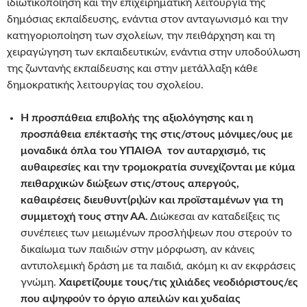
ιδιωτικοποίηση και την επιχειρηματική λειτουργία της
δημόσιας εκπαίδευσης, ενάντια στον ανταγωνισμό και την
κατηγοριοποίηση των σχολείων, την πειθάρχηση και τη
χειραγώγηση των εκπαιδευτικών, ενάντια στην υποδούλωση
της ζωντανής εκπαίδευσης και στην μετάλλαξη κάθε
δημοκρατικής λειτουργίας του σχολείου.
Η προσπάθεια επιβολής της αξιολόγησης και η
προσπάθεια επέκτασής της στις/στους μόνιμες/ους με
μοναδικά όπλα του ΥΠΑΙΘΑ τον αυταρχισμό, τις
αυθαιρεσίες και την τρομοκρατία συνεχίζονται με κύμα
πειθαρχικών διώξεων στις/στους απεργούς,
καθαιρέσεις διευθυντ(ρι)ών και προϊσταμένων για τη
συμμετοχή τους στην ΑΑ.
Διώκεσαι αν καταδείξεις τις
συνέπειες των μειωμένων προσλήψεων που στερούν το
δικαίωμα των παιδιών στην μόρφωση, αν κάνεις
αντιπολεμική δράση με τα παιδιά, ακόμη κι αν εκφράσεις
γνώμη.
Χαιρετίζουμε τους/τις χιλιάδες νεοδιόριστους/ες
που αψηφούν το όργιο απειλών και χυδαίας