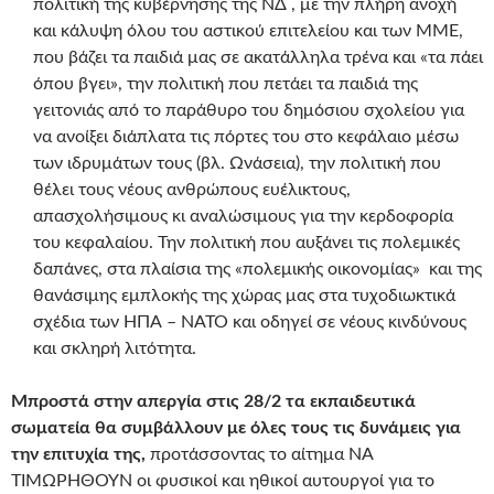
πολιτική της κυβέρνησης της ΝΔ , με την πλήρη ανοχή
και κάλυψη όλου του αστικού επιτελείου και των ΜΜΕ,
που βάζει τα παιδιά μας σε ακατάλληλα τρένα και «τα πάει
όπου βγει», την πολιτική που πετάει τα παιδιά της
γειτονιάς από το παράθυρο του δημόσιου σχολείου για
να ανοίξει διάπλατα τις πόρτες του στο κεφάλαιο μέσω
των ιδρυμάτων τους (βλ. Ωνάσεια), την πολιτική που
θέλει τους νέους ανθρώπους ευέλικτους,
απασχολήσιμους κι αναλώσιμους για την κερδοφορία
του κεφαλαίου. Την πολιτική που αυξάνει τις πολεμικές
δαπάνες, στα πλαίσια της «πολεμικής οικονομίας» και της
θανάσιμης εμπλοκής της χώρας μας στα τυχοδιωκτικά
σχέδια των ΗΠΑ – ΝΑΤΟ και οδηγεί σε νέους κινδύνους
και σκληρή λιτότητα.
Μπροστά στην απεργία στις 28/2 τα εκπαιδευτικά
σωματεία θα συμβάλλουν με όλες τους τις δυνάμεις για
την επιτυχία της,
προτάσσοντας το αίτημα ΝΑ
ΤΙΜΩΡΗΘΟΥΝ οι φυσικοί και ηθικοί αυτουργοί για το