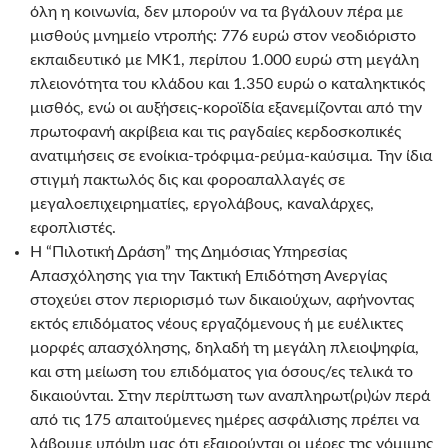
όλη η κοινωνία, δεν μπορούν να τα βγάλουν πέρα με
μισθούς μνημείο ντροπής: 776 ευρώ στον νεοδιόριστο
εκπαιδευτικό με ΜΚ1, περίπου 1.000 ευρώ στη μεγάλη
πλειονότητα του κλάδου και 1.350 ευρώ ο καταληκτικός
μισθός, ενώ οι αυξήσεις-κοροϊδία εξανεμίζονται από την
πρωτοφανή ακρίβεια και τις ραγδαίες κερδοσκοπικές
ανατιμήσεις σε ενοίκια-τρόφιμα-ρεύμα-καύσιμα. Την ίδια
στιγμή πακτωλός δις και φοροαπαλλαγές σε
μεγαλοεπιχειρηματίες, εργολάβους, καναλάρχες,
εφοπλιστές.
Η “Πιλοτική Δράση” της Δημόσιας Υπηρεσίας
Απασχόλησης για την Τακτική Επιδότηση Ανεργίας
στοχεύει στον περιορισμό των δικαιούχων, αφήνοντας
εκτός επιδόματος νέους εργαζόμενους ή με ευέλικτες
μορφές απασχόλησης, δηλαδή τη μεγάλη πλειοψηφία,
και στη μείωση του επιδόματος για όσους/ες τελικά το
δικαιούνται. Στην περίπτωση των αναπληρωτ(ρι)ών περά
από τις 175 απαιτούμενες ημέρες ασφάλισης πρέπει να
λάβουμε υπόψη μας ότι εξαιρούνται οι μέρες της νόμιμης