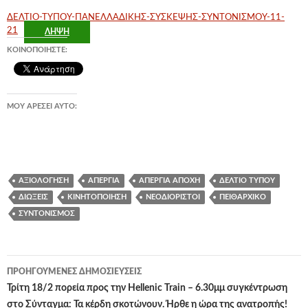
ΔΕΛΤΙΟ-ΤΥΠΟΥ-ΠΑΝΕΛΛΑΔΙΚΗΣ-ΣΥΣΚΕΨΗΣ-ΣΥΝΤΟΝΙΣΜΟΥ-11-
21
ΛΉΨΗ
ΚΟΙΝΟΠΟΙΉΣΤΕ:
ΜΟΥ ΑΡΈΣΕΙ ΑΥΤΌ:
ΑΞΙΟΛΌΓΗΣΗ
ΑΠΕΡΓΊΑ
ΑΠΕΡΓΊΑ ΑΠΟΧΉ
ΔΕΛΤΊΟ ΤΎΠΟΥ
ΔΙΏΞΕΙΣ
ΚΙΝΗΤΟΠΟΊΗΣΗ
ΝΕΟΔΙΌΡΙΣΤΟΙ
ΠΕΙΘΑΡΧΙΚΌ
ΣΥΝΤΟΝΙΣΜΌΣ
Πλοήγηση
ΠΡΟΗΓΟΎΜΕΝΕΣ ΔΗΜΟΣΙΕΎΣΕΙΣ
άρθρων
Τρίτη 18/2 πορεία προς την Hellenic Train – 6.30μμ συγκέντρωση
στο Σύνταγμα: Τα κέρδη σκοτώνουν. Ήρθε η ώρα της ανατροπής!