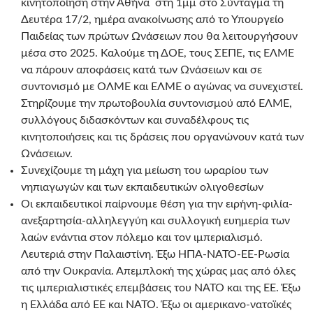
κινητοποίηση στην Αθήνα στη 1μμ στο Σύνταγμα τη
Δευτέρα 17/2, ημέρα ανακοίνωσης από το Υπουργείο
Παιδείας των πρώτων Ωνάσειων που θα λειτουργήσουν
μέσα στο 2025. Καλούμε τη ΔΟΕ, τους ΣΕΠΕ, τις ΕΛΜΕ
να πάρουν αποφάσεις κατά των Ωνάσειων και σε
συντονισμό με ΟΛΜΕ και ΕΛΜΕ ο αγώνας να συνεχιστεί.
Στηρίζουμε την πρωτοβουλία συντονισμού από ΕΛΜΕ,
συλλόγους διδασκόντων και συναδέλφους τις
κινητοποιήσεις και τις δράσεις που οργανώνουν κατά των
Ωνάσειων.
Συνεχίζουμε τη μάχη για μείωση του ωραρίου των
νηπιαγωγών και των εκπαιδευτικών ολιγοθεσίων
Οι εκπαιδευτικοί παίρνουμε θέση για την ειρήνη-φιλία-
ανεξαρτησία-αλληλεγγύη και συλλογική ευημερία των
λαών ενάντια στον πόλεμο και τον ιμπεριαλισμό.
Λευτεριά στην Παλαιστίνη. Έξω ΗΠΑ-ΝΑΤΟ-ΕΕ-Ρωσία
από την Ουκρανία. Απεμπλοκή της χώρας μας από όλες
τις ιμπεριαλιστικές επεμβάσεις του ΝΑΤΟ και της ΕΕ. Έξω
η Ελλάδα από ΕΕ και ΝΑΤΟ. Έξω οι αμερικανο-νατοϊκές