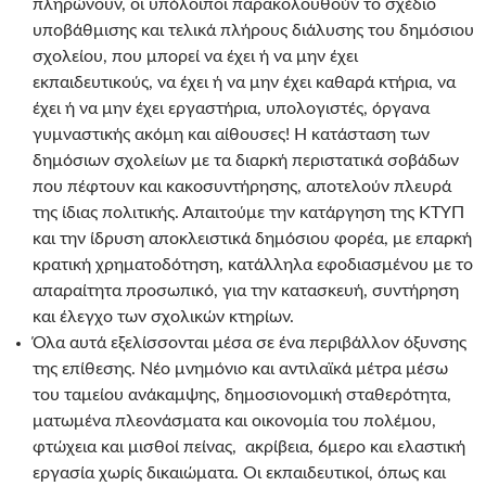
πληρώνουν, οι υπόλοιποι παρακολουθούν το σχέδιο
υποβάθμισης και τελικά πλήρους διάλυσης του δημόσιου
σχολείου, που μπορεί να έχει ή να μην έχει
εκπαιδευτικούς, να έχει ή να μην έχει καθαρά κτήρια, να
έχει ή να μην έχει εργαστήρια, υπολογιστές, όργανα
γυμναστικής ακόμη και αίθουσες! Η κατάσταση των
δημόσιων σχολείων με τα διαρκή περιστατικά σοβάδων
που πέφτουν και κακοσυντήρησης, αποτελούν πλευρά
της ίδιας πολιτικής. Απαιτούμε την κατάργηση της ΚΤΥΠ
και την ίδρυση αποκλειστικά δημόσιου φορέα, με επαρκή
κρατική χρηματοδότηση, κατάλληλα εφοδιασμένου με το
απαραίτητα προσωπικό, για την κατασκευή, συντήρηση
και έλεγχο των σχολικών κτηρίων.
Όλα αυτά εξελίσσονται μέσα σε ένα περιβάλλον όξυνσης
της επίθεσης. Νέο μνημόνιο και αντιλαϊκά μέτρα μέσω
του ταμείου ανάκαμψης, δημοσιονομική σταθερότητα,
ματωμένα πλεονάσματα και οικονομία του πολέμου,
φτώχεια και μισθοί πείνας, ακρίβεια, 6μερο και ελαστική
εργασία χωρίς δικαιώματα. Οι εκπαιδευτικοί, όπως και