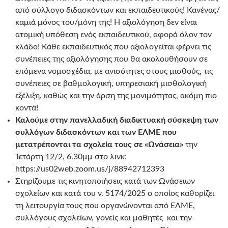
από σύλλογο διδασκόντων και εκπαιδευτικούς! Κανένας/
καμιά μόνος του/μόνη της! Η αξιολόγηση δεν είναι
ατομική υπόθεση ενός εκπαιδευτικού, αφορά όλον τον
κλάδο! Κάθε εκπαιδευτικός που αξιολογείται φέρνει τις
συνέπειες της αξιολόγησης που θα ακολουθήσουν σε
επόμενα νομοσχέδια, με ανισότητες στους μισθούς, τις
συνέπειες σε βαθμολογική, υπηρεσιακή μισθολογική
εξέλιξη, καθώς και την άρση της μονιμότητας, ακόμη πιο
κοντά!
Καλούμε στην πανελλαδική διαδικτυακή σύσκεψη των
συλλόγων διδασκόντων και των ΕΛΜΕ που
μετατρέπονται τα σχολεία τους σε «Ωνάσεια»
την
Τετάρτη 12/2, 6.30μμ στο λινκ:
https://us02web.zoom.us/j/88942712393
Στηρίζουμε τις κινητοποιήσεις κατά των Ωνάσειων
σχολείων και κατά του ν. 5174/2025 ο οποίος καθορίζει
τη λειτουργία τους που οργανώνονται από ΕΛΜΕ,
συλλόγους σχολείων, γονείς και μαθητές και την