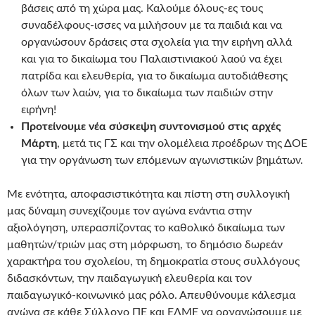
βάσεις από τη χώρα μας. Καλούμε όλους-ες τους
συναδέλφους-ισσες να μιλήσουν με τα παιδιά και να
οργανώσουν δράσεις στα σχολεία για την ειρήνη αλλά
και για το δικαίωμα του Παλαιστινιακού λαού να έχει
πατρίδα και ελευθερία, για το δικαίωμα αυτοδιάθεσης
όλων των λαών, για το δικαίωμα των παιδιών στην
ειρήνη!
Προτείνουμε νέα σύσκεψη συντονισμού στις αρχές
Μάρτη
, μετά τις ΓΣ και την ολομέλεια προέδρων της ΔΟΕ
για την οργάνωση των επόμενων αγωνιστικών βημάτων.
Με ενότητα, αποφασιστικότητα και πίστη στη συλλογική
μας δύναμη συνεχίζουμε τον αγώνα ενάντια στην
αξιολόγηση, υπερασπίζοντας το καθολικό δικαίωμα των
μαθητών/τριών μας στη μόρφωση, το δημόσιο δωρεάν
χαρακτήρα του σχολείου, τη δημοκρατία στους συλλόγους
διδασκόντων, την παιδαγωγική ελευθερία και τον
παιδαγωγικό-κοινωνικό μας ρόλο. Απευθύνουμε κάλεσμα
αγώνα σε κάθε Σύλλογο ΠΕ και ΕΛΜΕ να οργανώσουμε με