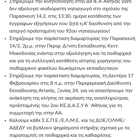
Στηρίζουμε την κινητοποίηση στην ΔΙΠΕ Α’ Αθήνας γιατί
δεν αξιολογεί νεοδιόριστη νηπιαγωγό στο σχολείο της
Παρασκευή 14.2, στις 13:30, ημέρα κατάθεσης των
έγγραφων εξηγήσεων που ζητά η Α’ διεύθυνση από την
απεργό προϊσταμένη του 92ου νηπιαγωγείου!
Στηρίζουμε την παράσταση διαμαρτυρίας την Παρασκευή
14/2, 2μ.μ. στην Περιφ. Δ/νση Εκπαίδευσης Κεντ.
Μακεδονίας ενάντια στην αξιολόγηση και τα πειθαρχικά
και για τη συλλογική κατάθεση αίτησης χορήγησης του
πειθαρχικού φακέλου διωκόμενων εκπαιδευτικών
Στηρίζουμε την παράσταση διαμαρτυρίας, τη Δευτέρα 17
Φεβρουαρίου στις 8 π.μ. στην Περιφερειακή Διεύθυνση
Εκπαίδευσης Αττικής, Ξενίας 24, για να απαιτήσουμε την
ανάκληση της κλήσης σε ακρόαση της αναπληρώτριας
προϊσταμένης του 2ου ΚΕ.Δ.Α.Σ.Υ Α΄ Αθήνας για τη
συμμετοχή της στην ΑΑ.
Καλούμε κάθε Σ.Ε.Π.Ε./Ε.Λ.Μ.Ε. και τις ΔΟΕ/ΟΛΜΕ/
ΑΔΕΔΥ να βγάλουν ψηφίσματα στήριξης σχετικά με τις
παραπομπές σε πειθαρχικά και τις καθαιρέσεις