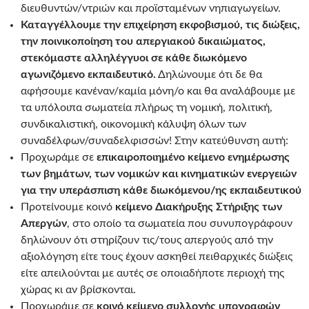
διευθυντών/ντριών και προϊσταμένων νηπιαγωγείων.
Καταγγέλλουμε την επιχείρηση εκφοβισμού, τις διώξεις,
την ποινικοποίηση του απεργιακού δικαιώματος,
στεκόμαστε αλληλέγγυοι σε κάθε διωκόμενο
αγωνιζόμενο εκπαιδευτικό.
Δηλώνουμε ότι δε θα
αφήσουμε κανέναν/καμία μόνη/ο και θα αναλάβουμε με
τα υπόλοιπα σωματεία πλήρως τη νομική, πολιτική,
συνδικαλιστική, οικονομική κάλυψη όλων των
συναδέλφων/συναδελφισσών! Στην κατεύθυνση αυτή:
Προχωράμε σε
επικαιροποιημένο κείμενο ενημέρωσης
των βημάτων, των νομικών και κινηματικών ενεργειών
για την υπεράσπιση κάθε διωκόμενου/ης εκπαιδευτικού
Προτείνουμε κοινό
κείμενο Διακήρυξης Στήριξης των
Απεργών
, στο οποίο τα σωματεία που συνυπογράφουν
δηλώνουν ότι στηρίζουν τις/τους απεργούς από την
αξιολόγηση είτε τους έχουν ασκηθεί πειθαρχικές διώξεις
είτε απειλούνται με αυτές σε οποιαδήποτε περιοχή της
χώρας κι αν βρίσκονται.
Προχωράμε σε
κοινό κείμενο συλλογής υπογραφών