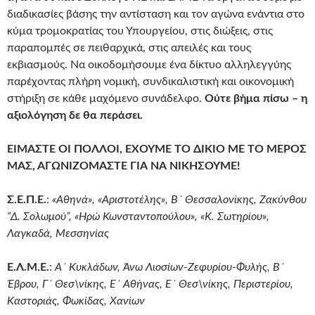
διαδικασίες βάσης την αντίσταση και τον αγώνα ενάντια στο
κύμα τρομοκρατίας του Υπουργείου, στις διώξεις, στις
παραπομπές σε πειθαρχικά, στις απειλές και τους
εκβιασμούς. Να οικοδομήσουμε ένα δίκτυο αλληλεγγύης
παρέχοντας πλήρη νομική, συνδικαλιστική και οικονομική
στήριξη σε κάθε μαχόμενο συνάδελφο.
Ούτε βήμα πίσω – η
αξιολόγηση δε θα περάσει.
ΕΙΜΑΣΤΕ ΟΙ ΠΟΛΛΟΙ, ΕΧΟΥΜΕ ΤΟ ΔΙΚΙΟ ΜΕ ΤΟ ΜΕΡΟΣ
ΜΑΣ, ΑΓΩΝΙΖΟΜΑΣΤΕ ΓΙΑ ΝΑ ΝΙΚΗΣΟΥΜΕ!
Σ.Ε.Π.Ε.
:
«Αθηνά», «Αριστοτέλης», Β΄ Θεσσαλονίκης, Ζακύνθου
“Δ. Σολωμού”, «Ηρώ Κωνσταντοπούλου», «Κ. Σωτηρίου»,
Λαγκαδά, Μεσσηνίας
Ε.Λ.Μ.Ε.
:
Α΄ Κυκλάδων, Άνω Λιοσίων-Ζεφυρίου-Φυλής, Β΄
Έβρου, Γ΄ Θεσ\νίκης, Ε΄ Αθήνας, Ε΄ Θεσ\νίκης, Περιστερίου,
Καστοριάς, Φωκίδας, Χανίων