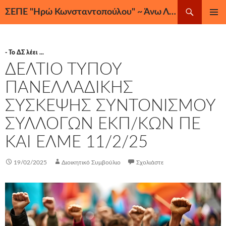
Μετάβαση
Αναζήτηση
ΣΕΠΕ "Ηρώ Κωνσταντοπούλου" ~ Άνω Λιόσια, Ζεφύρι, Φυλή
σε
ΚΎΡΙΟ
περιεχόμενο
ΜΕΝΟΎ
- Το ΔΣ λέει ...
ΔΕΛΤΙΟ ΤΥΠΟΥ
ΠΑΝΕΛΛΑΔΙΚΗΣ
ΣΥΣΚΕΨΗΣ ΣΥΝΤΟΝΙΣΜΟΥ
ΣΥΛΛΟΓΩΝ ΕΚΠ/ΚΩΝ ΠΕ
ΚΑΙ ΕΛΜΕ 11/2/25
19/02/2025
Διοικητικό Συμβούλιο
Σχολιάστε