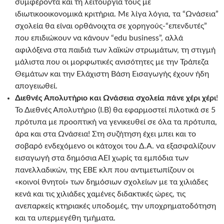
συμφέροντα και τη λειτουργία τους με
ιδιωτικοοικονομικά κριτήρια. Με λίγα λόγια, τα “Ωνάσεια”
σχολεία θα είναι ορθάνοιχτα σε χορηγούς-“επενδυτές”
που επιδιώκουν να κάνουν “edu business”, αλλά
αφιλόξενα στα παιδιά των λαϊκών στρωμάτων, τη στιγμή
μάλιστα που οι μορφωτικές ανισότητες με την Τράπεζα
Θεμάτων και την Ελάχιστη Βάση Εισαγωγής έχουν ήδη
απογειωθεί.
Διεθνές Απολυτήριο και Ωνάσεια σχολεία πάνε χέρι χέρι
!
Το Διεθνές Απολυτήριο (Ι.Β) θα εφαρμοστεί πιλοτικά σε 5
πρότυπα με προοπτική να γενικευθεί σε όλα τα πρότυπα,
άρα και στα Ωνάσεια! Στη συζήτηση έχει μπει και το
σοβαρό ενδεχόμενο οι κάτοχοι του Δ.Α. να εξασφαλίζουν
εισαγωγή στα δημόσια ΑΕΙ χωρίς τα εμπόδια των
πανελλαδικών, της ΕΒΕ κλπ που αντιμετωπίζουν οι
«κοινοί θνητοί» των δημόσιων σχολείων με τα χιλιάδες
κενά και τις χιλιάδες χαμένες διδακτικές ώρες, τις
ανεπαρκείς κτηριακές υποδομές, την υποχρηματοδότηση
και τα υπερμεγέθη τμήματα.