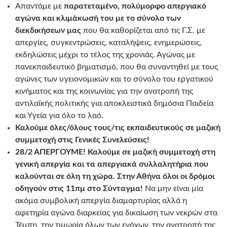
Απαντάμε με
παρατεταμένο, πολύμορφο απεργιακό
αγώνα και κλιμάκωσή του με το σύνολο των
διεκδικήσεων μας
που θα καθορίζεται από τις Γ.Σ. με
απεργίες, συγκεντρώσεις, καταλήψεις, ενημερώσεις,
εκδηλώσεις μέχρι το τέλος της χρονιάς. Αγώνας με
πανεκπαιδευτικό βηματισμό, που θα συναντηθεί με τους
αγώνες των υγειονομικών και το σύνολο του εργατικού
κινήματος και της κοινωνίας για την ανατροπή της
αντιλαϊκής πολιτικής για αποκλειστικά δημόσια Παιδεία
και Υγεία για όλο το λαό.
Καλούμε όλες/όλους τους/τις εκπαιδευτικούς σε μαζική
συμμετοχή στις Γενικές Συνελεύσεις!
28/2 ΑΠΕΡΓΟΥΜΕ! Καλούμε σε μαζική συμμετοχή στη
γενική απεργία και τα απεργιακά συλλαλητήρια που
καλούνται σε όλη τη χώρα. Στην Αθήνα όλοι οι δρόμοι
οδηγούν στις 11πμ στο Σύνταγμα!
Να μην είναι μία
ακόμα συμβολική απεργία διαμαρτυρίας αλλά η
αφετηρία αγώνα διαρκείας για δικαίωση των νεκρών στα
Τέμπη, την τιμωρία όλων των ενόχων, την ανατροπή της