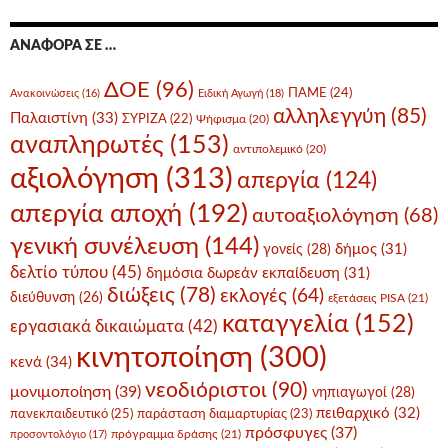
ΑΝΑΦΟΡΆ ΣΕ …
ΔΟΕ
(96)
ΠΑΜΕ
(24)
Ανακοινώσεις
(16)
Ειδική Αγωγή
(18)
αλληλεγγύη
(85)
Παλαιστίνη
(33)
ΣΥΡΙΖΑ
(22)
Ψήφισμα
(20)
αναπληρωτές
(153)
αντιπολεμικό
(20)
αξιολόγηση
(313)
απεργία
(124)
απεργία αποχή
(192)
αυτοαξιολόγηση
(68)
γενική συνέλευση
(144)
δήμος
(31)
γονείς
(28)
δελτίο τύπου
(45)
δημόσια δωρεάν εκπαίδευση
(31)
διώξεις
(78)
εκλογές
(64)
διεύθυνση
(26)
εξετάσεις PISA
(21)
καταγγελία
(152)
εργασιακά δικαιώματα
(42)
κινητοποίηση
(300)
κενά
(34)
νεοδιόριστοι
(90)
μονιμοποίηση
(39)
νηπιαγωγοί
(28)
πειθαρχικό
(32)
πανεκπαιδευτικό
(25)
παράσταση διαμαρτυρίας
(23)
πρόσφυγες
(37)
πρόγραμμα δράσης
(21)
προσοντολόγιο
(17)