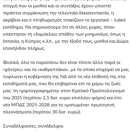
στιγµή που οι µισθοί και οι συντάξεις έχουν υποστεί
τεράστια συρρίκνωση την τελευταία δεκαπενταετία, η
ακρίβεια και ο πληθωρισµός τσακίζουν το εργατικό – λαϊκό
εισόδηµα. Να σημειώσουμε ότι σε άλλες χώρες, όπου
υπέστησαν τη «δαμόκλειο σπάθη» των μνημονίων, όπως η
Ισπανία, η Κύπρος κ.λπ., με την έξοδό τους, μισθοί και Δώρα
επανήλθαν πλήρως.
Φυσικά, όλα τα παραπάνω δεν είναι τίποτε άλλο παρά οι
«χάντρες» και τα «καθρεπτάκια», με τα οποία επιχειρεί να μας
τυφλώνει η κυβέρνηση της ΝΔ από τη νέα επίθεσή της στα
εισοδήματά μας, που θα επιβαρύνει επί τα χείρω τις ζωές
μας: τη «χαρτογραφημένη» στον Κρατικό Προϋπολογισμό
του 2025 (περίπου 2,5 δισ. ευρώ επιπλέον φόροι) και στο
νέο ΜΠΔΣ 2025-2028 για τα «ματωμένα» πρωτογενή
πλεονάσματα (περίπου 30 δισ. ευρώ).
Συναδέλφισσες, συνάδελφοι