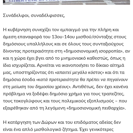
Συνάδελφοι, συναδέλφισσες,
Η κυβέρνηση συνεχίζει τον εμπαιγμό για την πλήρη και
άμεση επαναφορά του 13ου-14ου μισθού/σύνταξης στους
δημόσιους υπαλλήλους και σε όλους τους συνταξιούχους
δίνοντας προτεραιότητα στη «δημοσιονομική ισορροπία», αν
και η χώρα έχει βγει από το μνημονιακό καθεστώς, όπως η
ίδια ισχυρίζεται. Αρνείται να ικανοποιήσει το δίκαιο αίτημά
μας, υποστηρίζοντας ότι
«απαιτεί μεγάλο κόστος»
και ότι τα
δημόσια έσοδα
«κατά προτεραιότητα θα πρέπει να πηγαίνουν
στη μείωση του δημοσίου χρέους».
Αντιθέτως, δεν έχει κανένα
πρόβλημα να ξοδέψει δημόσιο χρήμα για τους τραπεζίτες,
τους τοκογλύφους και τους πολεμικούς εξοπλισμούς – που
εξαιρέθηκαν από τη λεγόμενη «δημοσιονομική πειθαρχία».
Η κατάργηση των Δώρων και του επιδόματος αδείας δεν
είναι ένα απλό µισθολογικό ζήτηµα. Έχει γενικότερες