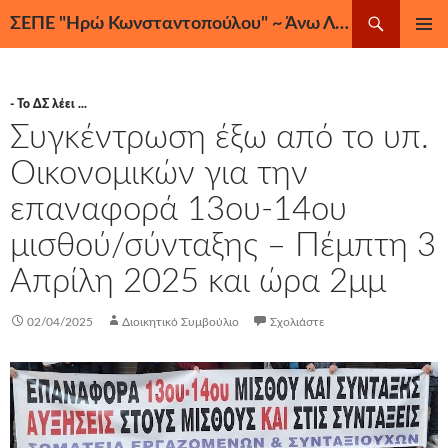
Μετάβαση
Αναζήτηση
ΣΕΠΕ "Ηρώ Κωνσταντοπούλου" ~ Άνω Λιόσια, Ζεφύρι, Φυλή
σε
ΚΎΡΙΟ
περιεχόμενο
ΜΕΝΟΎ
- Το ΔΣ λέει ...
Συγκέντρωση έξω από το υπ.
Οικονομικών για την
επαναφορά 13ου-14ου
μισθού/σύνταξης – Πέμπτη 3
Απρίλη 2025 και ώρα 2μμ
02/04/2025
Διοικητικό Συμβούλιο
Σχολιάστε