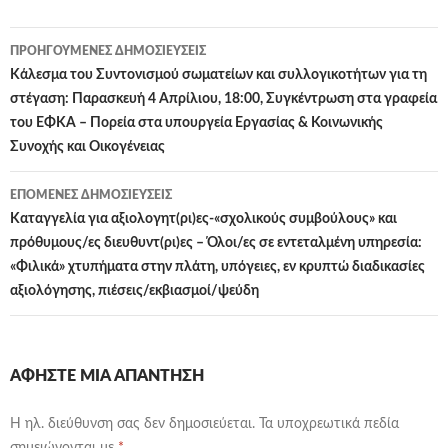
Πλοήγηση
ΠΡΟΗΓΟΎΜΕΝΕΣ ΔΗΜΟΣΙΕΎΣΕΙΣ
άρθρων
Κάλεσμα του Συντονισμού σωματείων και συλλογικοτήτων για τη
στέγαση: Παρασκευή 4 Απρίλιου, 18:00, Συγκέντρωση στα γραφεία
του ΕΦΚΑ – Πορεία στα υπουργεία Εργασίας & Κοινωνικής
Συνοχής και Οικογένειας
ΕΠΌΜΕΝΕΣ ΔΗΜΟΣΙΕΎΣΕΙΣ
Καταγγελία για αξιολογητ(ρι)ες-«σχολικούς συμβούλους» και
πρόθυμους/ες διευθυντ(ρι)ες – Όλοι/ες σε εντεταλμένη υπηρεσία:
«Φιλικά» χτυπήματα στην πλάτη, υπόγειες, εν κρυπτώ διαδικασίες
αξιολόγησης, πιέσεις/εκβιασμοί/ψεύδη
ΑΦΉΣΤΕ ΜΙΑ ΑΠΆΝΤΗΣΗ
Η ηλ. διεύθυνση σας δεν δημοσιεύεται.
Τα υποχρεωτικά πεδία