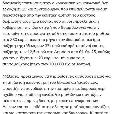
δυσµενείς επιπτώσεις στην οικογενειακή και κοινωνική ζωή
εργαζοµένων και συνταξιούχων, που επιβαρύνονται ακόμη
περισσότερο από την εκθετική αύξηση του κόστους
διαβίωσής τους. Ένα κόστος που αγνοεί προκλητικά η
κυβέρνηση, την ίδια στιγμή που θριαμβολογεί για την
«ασπιρίνη» της πρόσφατης αύξησης του κατώτατου µισθού
στα 880 ευρώ μεικτά το μήνα στον ιδιωτικό τομέα (µια
αύξηση της τάξεως των 37 ευρώ καθαρά το µήνα) και της
αύξησης των 12,5 ευρώ στο Δηµόσιο από 01-04-25, καθώς
για την αύξηση των 20 ευρώ το µήνα για τους
συνταξιούχους (πλην των 700.000 εξαιρεθέντων).
Μάλιστα, προκειμένου να περιορίσει τις αντιδράσεις μας για
τη μη άμεση ικανοποίηση του δίκαιου αιτήματός μας,
φροντίζει να συνοδεύσει την «ασπιρίνη» με διαρροές περί
σχεδίου για σταδιακή «ανάταξη» μισθών και συντάξεων
μέσα στην επόμενη διετία, με μερική επαναφορά των
Δώρων και του επιδόματος αδείας σε μισθούς και συντάξεις
και για κατάργηση της «προσωπικής διαφοράς». Κι αυτό τη