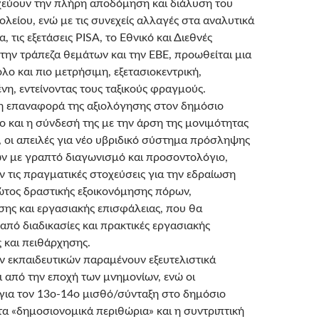
χεύουν την πλήρη αποδόμηση και διάλυση του
λείου, ενώ με τις συνεχείς αλλαγές στα αναλυτικά
 τις εξετάσεις PISA, το Εθνικό και Διεθνές
την τράπεζα θεμάτων και την ΕΒΕ, προωθείται μια
λο και πιο μετρήσιμη, εξετασιοκεντρική,
η, εντείνοντας τους ταξικούς φραγμούς.
η επαναφορά της αξιολόγησης στον δημόσιο
ο και η σύνδεσή της με την άρση της μονιμότητας
 οι απειλές για νέο υβριδικό σύστημα πρόσληψης
ών με γραπτό διαγωνισμό και προσοντολόγιο,
 τις πραγματικές στοχεύσεις για την εδραίωση
ώτος δραστικής εξοικονόμησης πόρων,
σης και εργασιακής επισφάλειας, που θα
από διαδικασίες και πρακτικές εργασιακής
 και πειθάρχησης.
ν εκπαιδευτικών παραμένουν εξευτελιστικά
 από την εποχή των μνημονίων, ενώ οι
 για τον 13ο-14ο μισθό/σύνταξη στο δημόσιο
α «δημοσιονομικά περιθώρια» και η συντριπτική