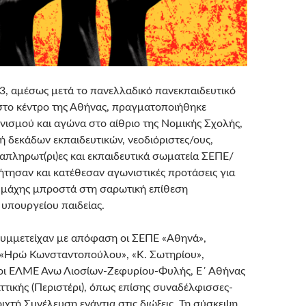
3, αμέσως μετά το πανελλαδικό πανεκπαιδευτικό
το κέντρο της Αθήνας, πραγματοποιήθηκε
ισμού και αγώνα στο αίθριο της Νομικής Σχολής,
ή δεκάδων εκπαιδευτικών, νεοδιόριστες/ους,
ναπληρωτ(ρι)ες και εκπαιδευτικά σωματεία ΣΕΠΕ/
τησαν και κατέθεσαν αγωνιστικές προτάσεις για
ς μάχης μπροστά στη σαρωτική επίθεση
 υπουργείου παιδείας.
υμμετείχαν με απόφαση οι ΣΕΠΕ «Αθηνά»,
 «Ηρώ Κωνσταντοπούλου», «Κ. Σωτηρίου»,
 οι ΕΛΜΕ Άνω Λιοσίων-Ζεφυρίου-Φυλής, Ε΄ Αθήνας
Αττικής (Περιστέρι), όπως επίσης συναδέλφισσες-
ιχτή Συνέλευση ενάντια στις διώξεις. Τη σύσκεψη