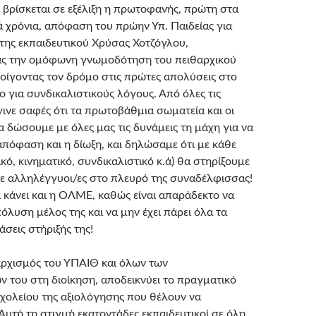
, βρίσκεται σε εξέλιξη η πρωτοφανής, πρώτη στα
ά χρόνια, απόφαση του πρώην Υπ. Παιδείας για
 της εκπαιδευτικού Χρύσας Χοτζόγλου,
ς την ομόφωνη γνωμοδότηση του πειθαρχικού
οίγοντας τον δρόμο στις πρώτες απολύσεις στο
 για συνδικαλιστικούς λόγους. Από όλες τις
γινε σαφές ότι τα πρωτοβάθμια σωματεία και οι
α δώσουμε με όλες μας τις δυνάμεις τη μάχη για να
απόφαση και η δίωξη, και δηλώσαμε ότι με κάθε
κό, κινηματικό, συνδικαλιστικό κ.ά) θα στηρίξουμε
ε αλληλέγγυοι/ες στο πλευρό της συναδέλφισσας!
α κάνει και η ΟΛΜΕ, καθώς είναι απαράδεκτο να
πόλυση μέλος της και να μην έχει πάρει όλα τα
σεις στήριξής της!
ρχισμός του ΥΠΑΙΘ και όλων των
 του στη διοίκηση, αποδεικνύει το πραγματικό
ολείου της αξιολόγησης που θέλουν να
Αυτή τη στιγμή εκατοντάδες εκπαιδευτικοί σε όλη