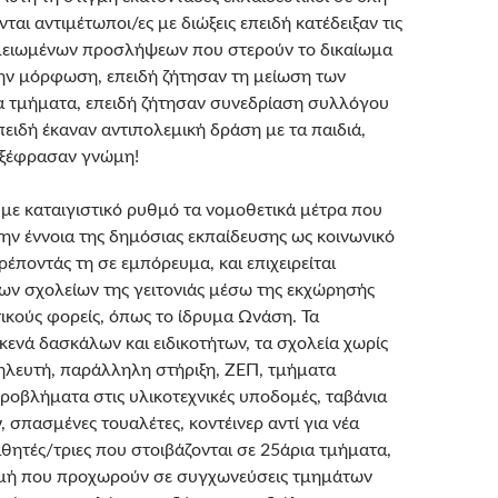
ται αντιμέτωποι/ες με διώξεις επειδή κατέδειξαν τις
 μειωμένων προσλήψεων που στερούν το δικαίωμα
ην μόρφωση, επειδή ζήτησαν τη μείωση των
α τμήματα, επειδή ζήτησαν συνεδρίαση συλλόγου
πειδή έκαναν αντιπολεμική δράση με τα παιδιά,
 εξέφρασαν γνώμη!
 με καταιγιστικό ρυθμό τα νομοθετικά μέτρα που
ην έννοια της δημόσιας εκπαίδευσης ως κοινωνικό
έποντάς τη σε εμπόρευμα, και επιχειρείται
ων σχολείων της γειτονιάς μέσω της εκχώρησής
τικούς φορείς, όπως το ίδρυμα Ωνάση. Τα
κενά δασκάλων και ειδικοτήτων, τα σχολεία χωρίς
ηλευτή, παράλληλη στήριξη, ΖΕΠ, τμήματα
προβλήματα στις υλικοτεχνικές υποδομές, ταβάνια
 σπασμένες τουαλέτες, κοντέινερ αντί για νέα
μαθητές/τριες που στοιβάζονται σε 25άρια τμήματα,
ιγμή που προχωρούν σε συγχωνεύσεις τμημάτων