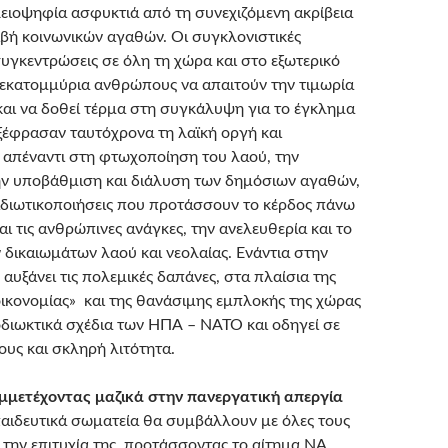
λειοψηφία ασφυκτιά από τη συνεχιζόμενη ακρίβεια
ιβή κοινωνικών αγαθών. Οι συγκλονιστικές
υγκεντρώσεις σε όλη τη χώρα και στο εξωτερικό
ε εκατομμύρια ανθρώπους να απαιτούν την τιμωρία
και να δοθεί τέρμα στη συγκάλυψη για το έγκλημα
ξέφρασαν ταυτόχρονα τη λαϊκή οργή και
 απέναντι στη φτωχοποίηση του λαού, την
την υποβάθμιση και διάλυση των δημόσιων αγαθών,
 ιδιωτικοποιήσεις που προτάσσουν το κέρδος πάνω
αι τις ανθρώπινες ανάγκες, την ανελευθερία και το
δικαιωμάτων λαού και νεολαίας. Ενάντια στην
 αυξάνει τις πολεμικές δαπάνες, στα πλαίσια της
οικονομίας» και της θανάσιμης εμπλοκής της χώρας
οδιωκτικά σχέδια των ΗΠΑ – ΝΑΤΟ και οδηγεί σε
ους και σκληρή λιτότητα.
μμετέχοντας μαζικά στην πανεργατική απεργία
παιδευτικά σωματεία θα συμβάλλουν με όλες τους
α την επιτυχία της, προτάσσοντας το αίτημα ΝΑ