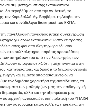
 και συμμετείχαν επίσης εκπαιδευτικοί
αι δευτεροβάθμιας από την Αν. Αττική, το
ς, τον Κορυδαλλό-Αγ. Βαρβάρα, τη Λέσβο, την
ιραιά και συνάδελφοι διοικητικοί του ΕΚΠΑ.
ε την πανελλαδική πανεκπαιδευτική συγκέντρωση
λητήριο χιλιάδων εκπαιδευτικών στο κέντρο της
αδέλφισσες-φοι από όλη τη χώρα έδωσαν
ρών στο συλλαλητήριο, παρά τις προσπάθειες
 των αιτημάτων του από τις πλειοψηφίες των
ήλωσαν αποφασιστικά ότι η μάχη ενάντια στην
ου κατηγοριοποιεί και διαλύει το δημόσιο σχολείο
ή, ενεργή και είμαστε αποφασισμένες-οι να
ύμε τον δημόσιο χαρακτήρα της εκπαίδευσης, τα
ικαιώματα των μαθητ(ρι)ών μας, την παιδαγωγική
ι δημοκρατία, αλλά και την αξιοπρέπεια μας
ν αυταρχική, αντιεκπαιδευτική πολιτική του ΥΠΑΙΘ!
με την αστυνομική καταστολή, τα χημικά και την