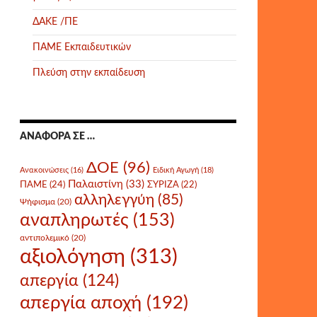
ΔΑΚΕ /ΠΕ
ΠΑΜΕ Εκπαιδευτικών
Πλεύση στην εκπαίδευση
ΑΝΑΦΟΡΆ ΣΕ …
ΔΟΕ
(96)
Ανακοινώσεις
(16)
Ειδική Αγωγή
(18)
Παλαιστίνη
(33)
ΠΑΜΕ
(24)
ΣΥΡΙΖΑ
(22)
αλληλεγγύη
(85)
Ψήφισμα
(20)
αναπληρωτές
(153)
αντιπολεμικό
(20)
αξιολόγηση
(313)
απεργία
(124)
απεργία αποχή
(192)