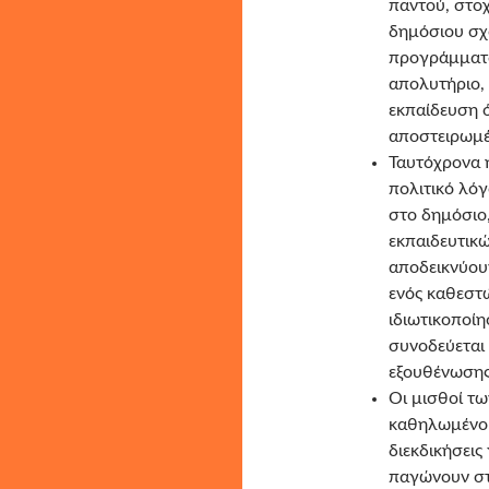
παντού, στο
δημόσιου σχο
προγράμματα,
απολυτήριο, 
εκπαίδευση ό
αποστειρωμέν
Ταυτόχρονα 
πολιτικό λόγ
στο δημόσιο,
εκπαιδευτικ
αποδεικνύουν
ενός καθεστ
ιδιωτικοποίη
συνοδεύεται 
εξουθένωσης
Οι μισθοί τω
καθηλωμένοι
διεκδικήσεις
παγώνουν στ