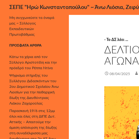
Αναζήτηση
ΣΕΠΕ "Ηρώ Κωνσταντοπούλου" ~ Άνω Λιόσια, Ζεφύ
Μετάβαση
Μη συγχωνεύετε τα όνειρά
μας ~ Σύλλογος
σε
Εκπαιδευτικών
περιεχόμενο
Πρωτοβάθμιας
- Το ΔΣ λέει ...
ΠΡΌΣΦΑΤΑ ΆΡΘΡΑ
ΔΕΛΤΙ
Κάτω τα χέρια από τον
ΑΓΩΝΑ
Σύλλογο Αριστοτέλη και την
πρόεδρό του Ρέππα Ντίνα
08/04/2025
Ψήφισμα στήριξης του
Συλλόγου Διδασκόντων του
2ου Δημοτικού Σχολείου Άνω
Λιοσίων για την πειθαρχική
δίωξη της Διευθύντριας
Λιάκου Ζαχαρούλας
Παρασκευή 19/6 στις 12μμ
όλοι και όλες στη ΔΙΠΕ Δυτ.
Αττικής – Απαιτούμε την
άμεση απόσυρση της δίωξης
στη συναδέλφισσα μας
διευθύντρια στο 2ο ΔΣ Άνω