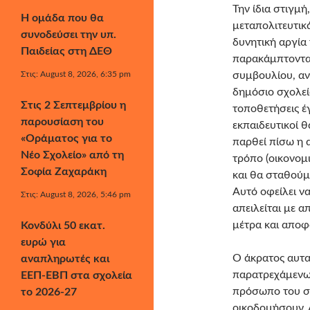
Την ίδια στιγμή
Η ομάδα που θα
μεταπολιτευτικ
συνοδεύσει την υπ.
δυνητική αργία
Παιδείας στη ΔΕΘ
παρακάμπτοντα
Στις: August 8, 2026, 6:35 pm
συμβουλίου, αν
δημόσιο σχολείο
Στις 2 Σεπτεμβρίου η
τοποθετήσεις έ
παρουσίαση του
εκπαιδευτικοί θ
«Οράματος για το
παρθεί πίσω η 
Νέο Σχολείο» από τη
τρόπο (οικονομι
Σοφία Ζαχαράκη
και θα σταθούμ
Αυτό οφείλει ν
Στις: August 8, 2026, 5:46 pm
απειλείται με α
μέτρα και αποφά
Κονδύλι 50 εκατ.
ευρώ για
Ο άκρατος αυτα
αναπληρωτές και
παρατρεχάμενων
ΕΕΠ-ΕΒΠ στα σχολεία
πρόσωπο του σχ
το 2026-27
οικοδομήσουν. 