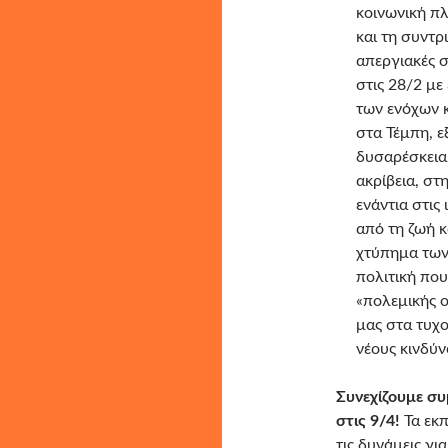
κοινωνική π
και τη συντρ
απεργιακές σ
στις 28/2 μ
των ενόχων 
στα Τέμπη, ε
δυσαρέσκεια
ακρίβεια, σ
ενάντια στις
από τη ζωή κ
χτύπημα των 
πολιτική που
«πολεμικής 
μας στα τυχ
νέους κινδύν
Συνεχίζουμε συ
στις 9/4!
Τα εκ
τις δυνάμεις γι