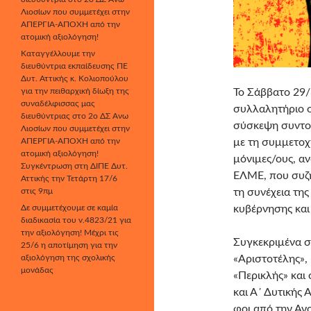
Λιοσίων που συμμετέχει στην
ΑΠΕΡΓΙΑ-ΑΠΟΧΗ από την
ατομική αξιολόγηση!
Καταγγέλλουμε την
διευθύντρια εκπαίδευσης ΠΕ
Δυτ. Αττικής κ. Κολιοπούλου
για την πειθαρχική δίωξη της
Το Σάββατο 29/
συναδέλφισσας μας
συλλαλητήριο σ
διευθύντριας στο 2ο ΔΣ Άνω
σύσκεψη συντον
Λιοσίων που συμμετέχει στην
ΑΠΕΡΓΙΑ-ΑΠΟΧΗ από την
με τη συμμετοχ
ατομική αξιολόγηση!
μόνιμες/ους, α
Συγκέντρωση στη ΔΙΠΕ Δυτ.
ΕΛΜΕ, που συζή
Αττικής την Τετάρτη 17/6
στις 9πμ
τη συνέχεια τη
Δε συμμετέχουμε σε καμία
κυβέρνησης και
διαδικασία του ν.4823/21 για
την αξιολόγηση! Μέχρι τις
Συγκεκριμένα σ
25/6 η αποτίμηση για την
αξιολόγηση της σχολικής
«Αριστοτέλης»,
μονάδας
«Περικλής» και
και Α΄ Δυτικής 
φοι από την Ανο