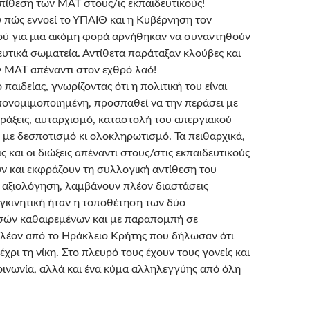
πίθεση των ΜΑΤ στους/ις εκπαιδευτικούς!
 πώς εννοεί το ΥΠΑΙΘ και η Κυβέρνηση τον
ού για μια ακόμη φορά αρνήθηκαν να συναντηθούν
ευτικά σωματεία. Αντίθετα παράταξαν κλούβες και
ν ΜΑΤ απέναντι στον εχθρό λαό!
 παιδείας, γνωρίζοντας ότι η πολιτική του είναι
ονομιμοποιημένη, προσπαθεί να την περάσει με
ράξεις, αυταρχισμό, καταστολή του απεργιακού
 με δεσποτισμό κι ολοκληρωτισμό. Τα πειθαρχικά,
ις και οι διώξεις απέναντι στους/στις εκπαιδευτικούς
ν και εκφράζουν τη συλλογική αντίθεση του
 αξιολόγηση, λαμβάνουν πλέον διαστάσεις
γκινητική ήταν η τοποθέτηση των δύο
ών καθαιρεμένων και με παραπομπή σε
πλέον από το Ηράκλειο Κρήτης που δήλωσαν ότι
έχρι τη νίκη. Στο πλευρό τους έχουν τους γονείς και
οινωνία, αλλά και ένα κύμα αλληλεγγύης από όλη