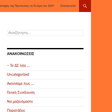
αληψης της Πρυτανείας το Γενάρη του 2019
Επικοινωνία
Αναζήτηση
για:
ΑΝΑΚΟΙΝΏΣΕΙΣ
– Το ΔΣ λέει …
Uncategorized
Ακούσαμε πως …
Γενική Συνέλευση
Να μαζευόμαστε
Παρατάξεις