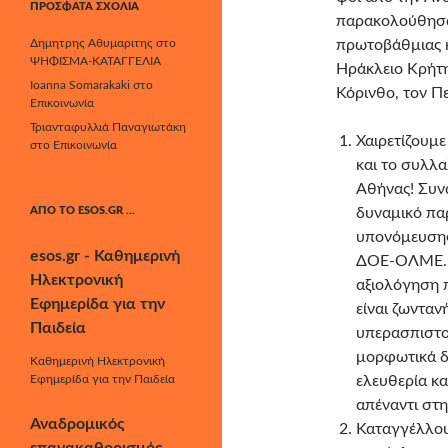
ΠΡΌΣΦΑΤΑ ΣΧΌΛΙΑ
παρακολούθησαν
Δημητρης Αθυμαριτης
στο
πρωτοβάθμιας κ
ΨΗΦΙΣΜΑ-ΚΑΤΑΓΓΕΛΙΑ
Ηράκλειο Κρήτη
Ioanna Somarakaki
στο
Κόρινθο, τον Πε
Επικοινωνία
Τριανταφυλλιά Παναγιωτάκη
Χαιρετίζουμ
στο
Επικοινωνία
και το συλλα
Αθήνας! Συν
ΑΠΌ ΤΟ ESOS.GR …
δυναμικό πα
υπονόμευσης
esos.gr - Καθημερινή
ΔΟΕ-ΟΛΜΕ. Δ
Ηλεκτρονική
αξιολόγηση π
Εφημερίδα για την
είναι ζωνταν
Παιδεία
υπερασπιστο
μορφωτικά δ
Καθημερινή Ηλεκτρονική
Εφημερίδα για την Παιδεία
ελευθερία κα
απέναντι στη
Αναδρομικός
Καταγγέλλου