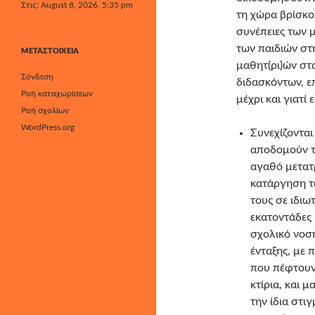
Στις: August 8, 2026, 5:35 pm
τη χώρα βρίσκον
συνέπειες των
των παιδιών στ
ΜΕΤΑΣΤΟΙΧΕΊΑ
μαθητ(ρι)ών στ
Σύνδεση
διδασκόντων, ε
Ροή καταχωρίσεων
μέχρι και γιατί
Ροή σχολίων
WordPress.org
Συνεχίζονται
αποδομούν τ
αγαθό μετατρ
κατάργηση τ
τους σε ιδιω
εκατοντάδες 
σχολικό νοσ
ένταξης, με 
που πέφτουν,
κτίρια, και 
την ίδια στ