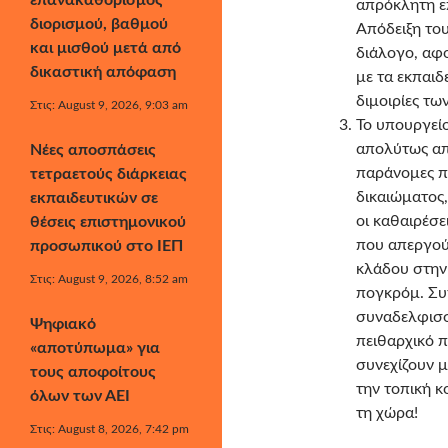
επανακαθορισμός
απρόκλητη ε
διορισμού, βαθμού
Απόδειξη του
και μισθού μετά από
διάλογο, αφ
δικαστική απόφαση
με τα εκπαιδ
διμοιρίες τω
Στις: August 9, 2026, 9:03 am
Το υπουργείο
απολύτως απ
Νέες αποσπάσεις
παράνομες π
τετραετούς διάρκειας
δικαιώματος,
εκπαιδευτικών σε
οι καθαιρέσε
θέσεις επιστημονικού
που απεργού
προσωπικού στο ΙΕΠ
κλάδου στην
Στις: August 9, 2026, 8:52 am
πογκρόμ. Συ
συναδελφισσ
Ψηφιακό
πειθαρχικό 
«αποτύπωμα» για
συνεχίζουν μ
τους αποφοίτους
την τοπική κ
όλων των ΑΕΙ
τη χώρα!
Στις: August 8, 2026, 7:42 pm