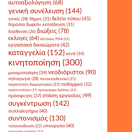
αυτοαξιολόγηση
(68)
γενική συνέλευση
(144)
δελτίο τύπου
(45)
δήμος
(31)
γονείς
(28)
δημόσια δωρεάν εκπαίδευση
(31)
διώξεις
(78)
διεύθυνση
(26)
εκλογές
(64)
εξετάσεις PISA
(21)
εργασιακά δικαιώματα
(42)
καταγγελία
(152)
κενά
(34)
κινητοποίηση
(300)
νεοδιόριστοι
(90)
μονιμοποίηση
(39)
νηπιαγωγοί
(28)
πανεκπαιδευτικό
(25)
πειθαρχικό
(32)
παράσταση διαμαρτυρίας
(23)
πρόγραμμα δράσης
(21)
προσοντολόγιο
(17)
στάση εργασίας
(49)
πρόσφυγες
(37)
συγκέντρωση
(142)
συλλαλητήριο
(40)
συντονισμός
(130)
υπουργείο
(40)
τηλεκπαίδευση
(22)
υπουργείο παιδείας
(17)