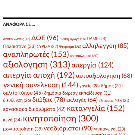
ΑΝΑΦΟΡΆ ΣΕ …
ΔΟΕ
(96)
ΠΑΜΕ
(24)
Ανακοινώσεις
(16)
Ειδική Αγωγή
(18)
αλληλεγγύη
(85)
Παλαιστίνη
(33)
ΣΥΡΙΖΑ
(22)
Ψήφισμα
(20)
αναπληρωτές
(153)
αντιπολεμικό
(20)
αξιολόγηση
(313)
απεργία
(124)
απεργία αποχή
(192)
αυτοαξιολόγηση
(68)
γενική συνέλευση
(144)
δήμος
(31)
γονείς
(28)
δελτίο τύπου
(45)
δημόσια δωρεάν εκπαίδευση
(31)
διώξεις
(78)
εκλογές
(64)
διεύθυνση
(26)
εξετάσεις PISA
(21)
καταγγελία
(152)
εργασιακά δικαιώματα
(42)
κινητοποίηση
(300)
κενά
(34)
νεοδιόριστοι
(90)
μονιμοποίηση
(39)
νηπιαγωγοί
(28)