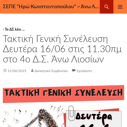
Μετάβαση
Αναζήτηση
ΣΕΠΕ "Ηρώ Κωνσταντοπούλου" ~ Άνω Λιόσια, Ζεφύρι, Φυλή
σε
ΚΎΡΙΟ
περιεχόμενο
ΜΕΝΟΎ
- Το ΔΣ λέει ...
Τακτική Γενική Συνέλευση
Δευτέρα 16/06 στις 11.30πμ
στο 4ο Δ.Σ. Άνω Λιοσίων
11/06/2025
Διοικητικό Συμβούλιο
Σχολιάστε