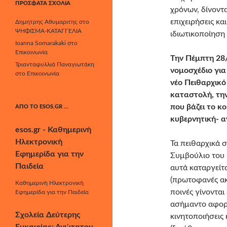
ΠΡΌΣΦΑΤΑ ΣΧΌΛΙΑ
χρόνων, δίνοντα
επιχειρήσεις κ
Δημητρης Αθυμαριτης
στο
ΨΗΦΙΣΜΑ-ΚΑΤΑΓΓΕΛΙΑ
ιδιωτικοποίηση
Ioanna Somarakaki
στο
Επικοινωνία
Την Πέμπτη 28/
Τριανταφυλλιά Παναγιωτάκη
νομοσχέδιο για
στο
Επικοινωνία
νέο Πειθαρχικό 
καταστολή, τη
που βάζει το κ
ΑΠΌ ΤΟ ESOS.GR …
κυβερνητική- α
esos.gr - Καθημερινή
Ηλεκτρονική
Τα πειθαρχικά 
Εφημερίδα για την
Συμβούλιο του
Παιδεία
αυτά καταργείτ
(πρωτοφανές ακό
Καθημερινή Ηλεκτρονική
ποινές γίνονται
Εφημερίδα για την Παιδεία
ασήμαντο αφορμ
Σχολεία Δεύτερης
κινητοποιήσεις 