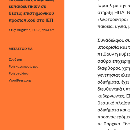
Ισραήλ με την π
εκπαιδευτικών σε
στήριξη ΗΠΑ, Ν
θέσεις επιστημονικού
«λεφτόδεντρα» π
προσωπικού στο ΙΕΠ
παιδεία, υγεία,
Στις: August 5, 2026, 9:43 am
Συνάδελφοι, σ
υποκρισία και 
ΜΕΤΑΣΤΟΙΧΕΊΑ
πείθουν η κυβε
Σύνδεση
σαθρά επιχειρή
Ροή καταχωρίσεων
διαφθοράς, χρη
Ροή σχολίων
γενετήσιας ελε
WordPress.org
αδικήματα, έχει
διευθυντικά υπ
κυβερνώντες. Εί
θεσμικό πλαίσι
αδικήματα και φ
προαναφερόμεν
πειθαρχικά. Εί