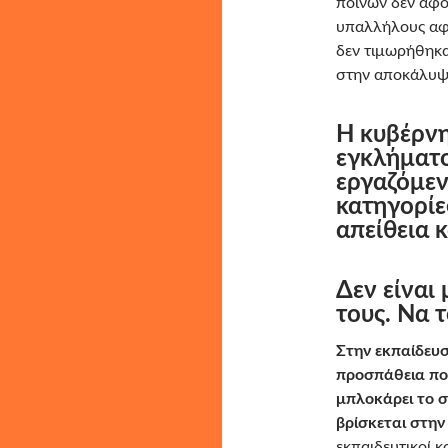
ποινών δεν αφο
υπαλλήλους αφο
δεν τιμωρήθηκα
στην αποκάλυψ
Η κυβέρν
εγκλήματο
εργαζόμεν
κατηγορίε
απείθεια 
Δεν είναι 
τους. Να 
Στην εκπαίδευσ
προσπάθεια πο
μπλοκάρει το 
βρίσκεται στη
εκπαιδευτικοί 