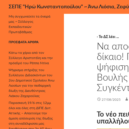
Αναζήτηση
ΣΕΠΕ "Ηρώ Κωνσταντοπούλου" ~ Άνω Λιόσια, Ζεφύ
Μετάβαση
Μη συγχωνεύετε τα όνειρά
μας ~ Σύλλογος
σε
Εκπαιδευτικών
περιεχόμενο
Πρωτοβάθμιας
- Το ΔΣ λέει ...
ΠΡΌΣΦΑΤΑ ΆΡΘΡΑ
Να αποσ
Κάτω τα χέρια από τον
δίκαιο!
Σύλλογο Αριστοτέλη και την
πρόεδρό του Ρέππα Ντίνα
ψήφιση
Ψήφισμα στήριξης του
Βουλής
Συλλόγου Διδασκόντων του
2ου Δημοτικού Σχολείου Άνω
Συγκέν
Λιοσίων για την πειθαρχική
δίωξη της Διευθύντριας
Λιάκου Ζαχαρούλας
27/08/2025
Παρασκευή 19/6 στις 12μμ
όλοι και όλες στη ΔΙΠΕ Δυτ.
Το νέο πε
Αττικής – Απαιτούμε την
άμεση απόσυρση της δίωξης
υπαλλήλου
στη συναδέλφισσα μας
διευθύντρια στο 2ο ΔΣ Άνω