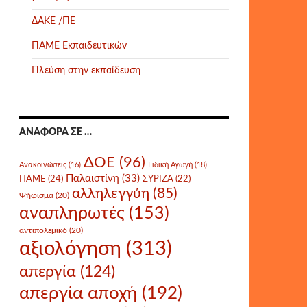
ΔΑΚΕ /ΠΕ
ΠΑΜΕ Εκπαιδευτικών
Πλεύση στην εκπαίδευση
ΑΝΑΦΟΡΆ ΣΕ …
ΔΟΕ
(96)
Ανακοινώσεις
(16)
Ειδική Αγωγή
(18)
Παλαιστίνη
(33)
ΠΑΜΕ
(24)
ΣΥΡΙΖΑ
(22)
αλληλεγγύη
(85)
Ψήφισμα
(20)
αναπληρωτές
(153)
αντιπολεμικό
(20)
αξιολόγηση
(313)
απεργία
(124)
απεργία αποχή
(192)