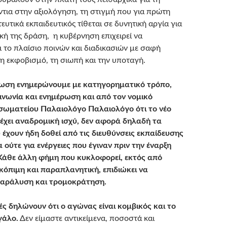
ντια στην αξιολόγηση, τη στιγμή που για πρώτη
υτικά εκπαιδευτικός τίθεται σε δυνητική αργία για
κή της δράση, η κυβέρνηση επιχειρεί να
 το πλαίσιο ποινών και διαδικασιών με σαφή
η εκφοβισμό, τη σιωπή και την υποταγή.
τωση ενημερώνουμε με κατηγορηματικό τρόπο,
ινωνία και ενημέρωση και από τον νομικό
σωματείου Παλαιολόγο Παλαιολόγο ότι το νέο
 έχει αναδρομική ισχύ, δεν αφορά δηλαδή τα
 έχουν ήδη δοθεί από τις διευθύνσεις εκπαίδευσης
 ούτε για ενέργειες που έγιναν πριν την έναρξη
 Κάθε άλλη φήμη που κυκλοφορεί, εκτός από
σκόπιμη και παραπλανητική, επιδιώκει να
παράλυση και τρομοκράτηση.
τές δηλώνουν ότι ο αγώνας είναι κομβικός και το
γάλο.
Δεν είμαστε αντικείμενα, ποσοστά και