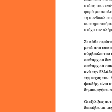
στάση τους ενά
φορά μεταπολιτε
τη συνδικαλιστι
αυστηροποιήσει
στόχο τον πλήρ
Σε κάθε περίπ
μετά από επικο
σύμβουλο του 
πειθαρχικό δεν
πειθαρχικά που
ανά την Ελλάδα
της ισχύς του.
ψευδής, είναι 
δημιουργήσει 
Οι εξελίξεις αυ
διακύβευμα με