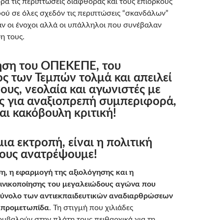
ρά τις περιπτώσεις διαφθοράς και τους επίορκους
ύ σε όλες σχεδόν τις περιπτώσεις “σκανδάλων”
ν οι ένοχοι αλλά οι υπάλληλοι που συνέβαλαν
η τους.
ηση του ΟΠΕΚΕΠΕ, του
ς των Τεμπών τολμά και απειλεί
ους, νεολαία και αγωνιστές με
ς για αναξιοπρεπή συμπεριφορά,
και κακόβουλη κριτική!
μια εκτροπή, είναι η πολιτική
τους ανατρέψουμε!
η, η εφαρμογή της αξιολόγησης και η
ινικοποίησης του μεγαλειώδους αγώνα που
σύνολο των αντιεκπαιδευτικών αναδιαρθρώσεων
ν προμετωπίδα
. Τη στιγμή που χιλιάδες
κουβαλούν στην πλάτη τους πειθαρχικά για τη