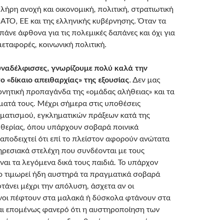
λήρη ανοχή και οικονομική, πολιτική, στρατιωτική
ΑΤΟ, ΕΕ και της ελληνικής κυβέρνησης. Όταν τα
άνε άφθονα για τις πολεμικές δαπάνες και όχι για
 μεταφορές, κοινωνική πολιτική.
υναδέλφισσες, γνωρίζουμε πολύ καλά την
το «δίκαιο απειθαρχίας» της εξουσίας
. Δεν μας
ρνητική προπαγάνδα της «ομάδας αλήθειας» και τα
ματά τους. Μέχρι σήμερα στις υποθέσεις
ματισμού, εγκληματικών πράξεων κατά της
υθερίας, όπου υπάρχουν σοβαρά ποινικά
 αποδειχτεί ότι επί το πλείστον αφορούν ανώτατα
ηρεσιακά στελέχη που συνδέονται με τους
ναι τα λεγόμενα δικά τους παιδιά. Το υπάρχον
ο τιμωρεί ήδη αυστηρά τα πραγματικά σοβαρά
τάνει μέχρι την απόλυση, άσχετα αν οι
οι πέφτουν στα μαλακά ή δύσκολα φτάνουν στα
ναι επομένως φανερό ότι η αυστηροποίηση των