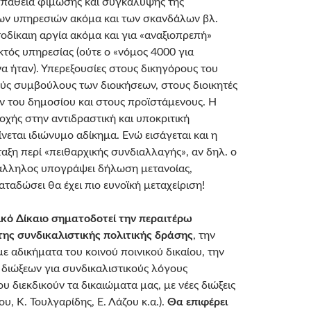
σπάθεια φίμωσης και συγκάλυψης της
ων υπηρεσιών ακόμα και των σκανδάλων βλ.
δίκαιη αργία ακόμα και για «αναξιοπρεπή»
τός υπηρεσίας (ούτε ο «νόμος 4000 για
να ήταν). Υπερεξουσίες στους δικηγόρους του
ύς συμβούλους των διοικήσεων, στους διοικητές
 του δημοσίου και στους προϊστάμενους. Η
χής στην αντιδραστική και υποκριτική
νεται ιδιώνυμο αδίκημα. Ενώ εισάγεται και η
αξη περί «πειθαρχικής συνδιαλλαγής», αν δηλ. ο
άλληλος υπογράψει δήλωση μετανοίας,
ταδώσει θα έχει πιο ευνοϊκή μεταχείριση!
ικό Δίκαιο σηματοδοτεί την περαιτέρω
της συνδικαλιστικής πολιτικής δράσης
, την
ε αδικήματα του κοινού ποινικού δικαίου, την
διώξεων για συνδικαλιστικούς λόγους
 διεκδικούν τα δικαιώματα μας, με νέες διώξεις
υ, Κ. Τουλγαρίδης, Ε. Λάζου κ.α.).
Θα επιφέρει