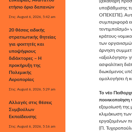
Ευκαιρίας: Ανώτατου
(ξεκάθαρη προ
ετήσιο όριο δαπανών
υποβάθμισης τ
ΟΠΕΚΕΠΕ). Αυτο
Στις: August 6, 2026, 5:42 am
συμπεριφορά εκ
τεντιμποϊσμό» 
20 θέσεις ειδικής
κράτους-νομικο
στρατιωτικής θητείας
των οργανισμών
για φοιτητές και
άρνηση συμμετο
υποψήφιους
«αξιολόγηση» γί
διδάκτορες – Η
ασφαλίτικη διάτ
προκήρυξη της
διωκόμενος υπ
Πολεμικής
ομολογήσει ή κα
Αεροπορίας
Στις: August 6, 2026, 5:29 am
Το νέο Πειθαρχ
ποινικοποίηση 
Αλλαγές στις θέσεις
εξομοίωσή της μ
Συμβούλων
κλιμάκωση των 
Εκπαίδευσης
εργαζομένων που
Στις: August 6, 2026, 5:16 am
(Π. Τυχεροπούλο