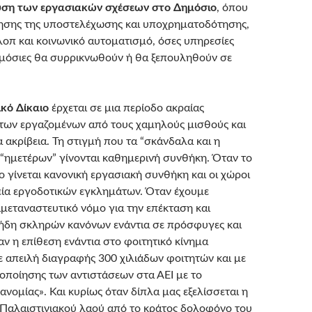
υση των εργασιακών σχέσεων στο Δημόσιο
, όπου
θησης της υποστελέχωσης και υποχρηματοδότησης,
λοπ και κοινωνικό αυτοματισμό, όσες υπηρεσίες
μόσιες θα συρρικνωθούν ή θα ξεπουληθούν σε
ικό Δίκαιο
έρχεται σε μια περίοδο ακραίας
των εργαζομένων από τους χαμηλούς μισθούς και
 ακρίβεια. Τη στιγμή που τα “σκάνδαλα και η
“ημετέρων” γίνονται καθημερινή συνθήκη. Όταν το
 γίνεται κανονική εργασιακή συνθήκη και οι χώροι
ία εργοδοτικών εγκλημάτων. Όταν έχουμε
ιμεταναστευτικό νόμο για την επέκταση και
ήδη σκληρών κανόνων ενάντια σε πρόσφυγες και
αν η επίθεση ενάντια στο φοιτητικό κίνημα
ε απειλή διαγραφής 300 χιλιάδων φοιτητών και με
κοποίησης των αντιστάσεων στα ΑΕΙ με το
νομίας». Και κυρίως όταν δίπλα μας εξελίσσεται η
 Παλαιστινιακού λαού από το κράτος δολοφόνο του