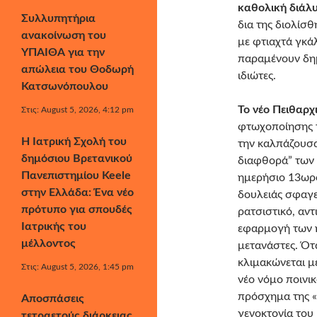
καθολική διάλ
Συλλυπητήρια
δια της διολίσ
ανακοίνωση του
με φτιαχτά γκά
ΥΠΑΙΘΑ για την
παραμένουν δη
απώλεια του Θοδωρή
ιδιώτες.
Κατσωνόπουλου
Το νέο Πειθαρχ
Στις: August 5, 2026, 4:12 pm
φτωχοποίησης 
Η Ιατρική Σχολή του
την καλπάζουσα
δημόσιου Βρετανικού
διαφθορά” των 
Πανεπιστημίου Keele
ημερήσιο 13ωρο
στην Ελλάδα: Ένα νέο
δουλειάς σφαγε
πρότυπο για σπουδές
ρατσιστικό, αντ
Ιατρικής του
εφαρμογή των 
μέλλοντος
μετανάστες. Ότ
κλιμακώνεται μ
Στις: August 5, 2026, 1:45 pm
νέο νόμο ποινι
πρόσχημα της «α
Αποσπάσεις
γενοκτονία του
τετραετούς διάρκειας