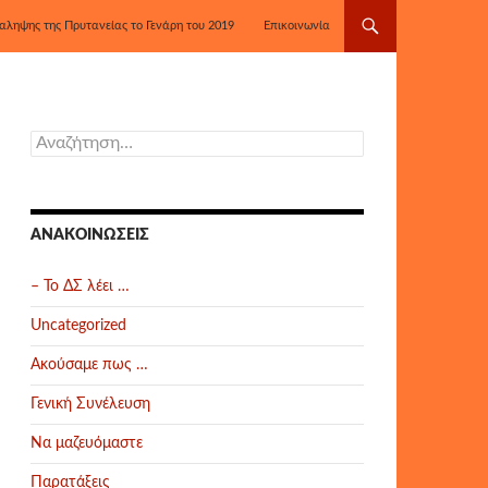
αληψης της Πρυτανείας το Γενάρη του 2019
Επικοινωνία
Αναζήτηση
για:
ΑΝΑΚΟΙΝΏΣΕΙΣ
– Το ΔΣ λέει …
Uncategorized
Ακούσαμε πως …
Γενική Συνέλευση
Να μαζευόμαστε
Παρατάξεις