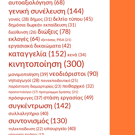
αυτοαξιολόγηση
(68)
γενική συνέλευση
(144)
δελτίο τύπου
(45)
δήμος
(31)
γονείς
(28)
δημόσια δωρεάν εκπαίδευση
(31)
διώξεις
(78)
διεύθυνση
(26)
εκλογές
(64)
εξετάσεις PISA
(21)
εργασιακά δικαιώματα
(42)
καταγγελία
(152)
κενά
(34)
κινητοποίηση
(300)
νεοδιόριστοι
(90)
μονιμοποίηση
(39)
νηπιαγωγοί
(28)
πανεκπαιδευτικό
(25)
πειθαρχικό
(32)
παράσταση διαμαρτυρίας
(23)
πρόγραμμα δράσης
(21)
προσοντολόγιο
(17)
στάση εργασίας
(49)
πρόσφυγες
(37)
συγκέντρωση
(142)
συλλαλητήριο
(40)
συντονισμός
(130)
υπουργείο
(40)
τηλεκπαίδευση
(22)
υπουργείο παιδείας
(17)