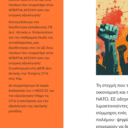
Λιοσίων που συμμετέχει στην
ΑΠΕΡΓΙΑ-ΑΠΟΧΗ από την
ατομική αξιολόγηση!
Καταγγέλλουμε την
διευθύντρια εκπαίδευσης ΠΕ
Δυτ. Αττικής κ. Κολιοπούλου
για την πειθαρχική δίωξη της
συναδέλφισσας μας
διευθύντριας στο 2ο ΔΣ Άνω
Λιοσίων που συμμετέχει στην
ΑΠΕΡΓΙΑ-ΑΠΟΧΗ από την
ατομική αξιολόγηση!
Συγκέντρωση στη ΔΙΠΕ Δυτ.
Αττικής την Τετάρτη 17/6
στις 9πμ
Τη στιγμή που τ
Δε συμμετέχουμε σε καμία
διαδικασία του ν.4823/21 για
οικονομική και
την αξιολόγηση! Μέχρι τις
ΝΑΤΟ, ΕΕ οδηγ
25/6 η αποτίμηση για την
λιμοκτονούντες
αξιολόγηση της σχολικής
μονάδας
σύμμαχος ενός 
πολέμου- ψηφίζ
επιχειρούν να 