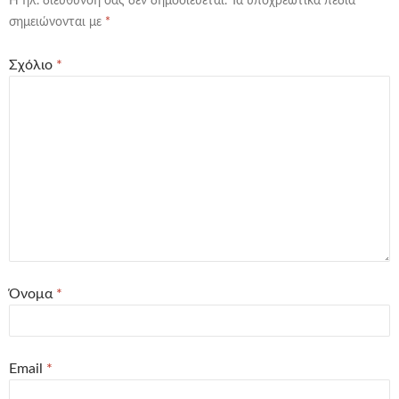
Η ηλ. διεύθυνση σας δεν δημοσιεύεται.
Τα υποχρεωτικά πεδία
σημειώνονται με
*
Σχόλιο
*
Όνομα
*
Email
*