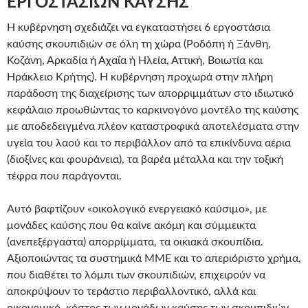
ΕΡΓΟΣΤΑΣΙΩΝ ΚΑΥΣΗΣ
Η κυβέρνηση σχεδιάζει να εγκαταστήσει 6 εργοστάσια
καύσης σκουπιδιών σε όλη τη χώρα (Ροδόπη ή Ξάνθη,
Κοζάνη, Αρκαδία ή Αχαΐα ή Ηλεία, Αττική, Βοιωτία και
Ηράκλειο Κρήτης). Η κυβέρνηση προχωρά στην πλήρη
παράδοση της διαχείρισης των απορριμμάτων στο ιδιωτικό
κεφάλαιο προωθώντας το καρκινογόνο μοντέλο της καύσης
με αποδεδειγμένα πλέον καταστροφικά αποτελέσματα στην
υγεία του λαού και το περιβάλλον από τα επικίνδυνα αέρια
(διοξίνες και φουράνεια), τα βαρέα μέταλλα και την τοξική
τέφρα που παράγονται.
Αυτό βαφτίζουν «οικολογικό ενεργειακό καύσιμο», με
μονάδες καύσης που θα καίνε ακόμη και σύμμεικτα
(ανεπεξέργαστα) απορρίμματα, τα οικιακά σκουπίδια.
Αξιοποιώντας τα συστημικά ΜΜΕ και το απεριόριστο χρήμα,
που διαθέτει το λόμπι των σκουπιδιών, επιχειρούν να
αποκρύψουν το τεράστιο περιβαλλοντικό, αλλά και