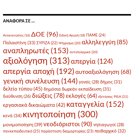
ΑΝΑΦΟΡΆ ΣΕ …
ΔΟΕ
(96)
ΠΑΜΕ
(24)
Ανακοινώσεις
(16)
Ειδική Αγωγή
(18)
αλληλεγγύη
(85)
Παλαιστίνη
(33)
ΣΥΡΙΖΑ
(22)
Ψήφισμα
(20)
αναπληρωτές
(153)
αντιπολεμικό
(20)
αξιολόγηση
(313)
απεργία
(124)
απεργία αποχή
(192)
αυτοαξιολόγηση
(68)
γενική συνέλευση
(144)
δήμος
(31)
γονείς
(28)
δελτίο τύπου
(45)
δημόσια δωρεάν εκπαίδευση
(31)
διώξεις
(78)
εκλογές
(64)
διεύθυνση
(26)
εξετάσεις PISA
(21)
καταγγελία
(152)
εργασιακά δικαιώματα
(42)
κινητοποίηση
(300)
κενά
(34)
νεοδιόριστοι
(90)
μονιμοποίηση
(39)
νηπιαγωγοί
(28)
πειθαρχικό
(32)
πανεκπαιδευτικό
(25)
παράσταση διαμαρτυρίας
(23)