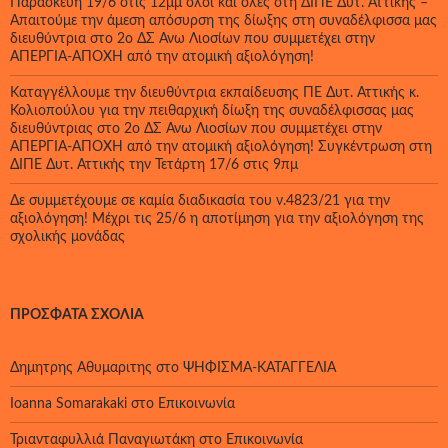
Παρασκευή 19/6 στις 12μμ όλοι και όλες στη ΔΙΠΕ Δυτ. Αττικής –
Απαιτούμε την άμεση απόσυρση της δίωξης στη συναδέλφισσα μας
διευθύντρια στο 2ο ΔΣ Άνω Λιοσίων που συμμετέχει στην
ΑΠΕΡΓΙΑ-ΑΠΟΧΗ από την ατομική αξιολόγηση!
Καταγγέλλουμε την διευθύντρια εκπαίδευσης ΠΕ Δυτ. Αττικής κ.
Κολιοπούλου για την πειθαρχική δίωξη της συναδέλφισσας μας
διευθύντριας στο 2ο ΔΣ Άνω Λιοσίων που συμμετέχει στην
ΑΠΕΡΓΙΑ-ΑΠΟΧΗ από την ατομική αξιολόγηση! Συγκέντρωση στη
ΔΙΠΕ Δυτ. Αττικής την Τετάρτη 17/6 στις 9πμ
Δε συμμετέχουμε σε καμία διαδικασία του ν.4823/21 για την
αξιολόγηση! Μέχρι τις 25/6 η αποτίμηση για την αξιολόγηση της
σχολικής μονάδας
ΠΡΌΣΦΑΤΑ ΣΧΌΛΙΑ
Δημητρης Αθυμαριτης
στο
ΨΗΦΙΣΜΑ-ΚΑΤΑΓΓΕΛΙΑ
Ioanna Somarakaki
στο
Επικοινωνία
Τριανταφυλλιά Παναγιωτάκη
στο
Επικοινωνία