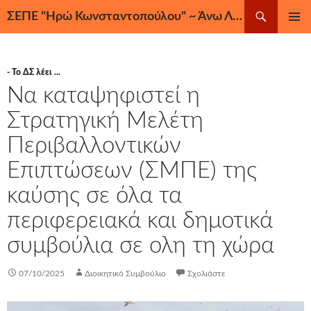
Μετάβαση
Αναζήτηση
ΣΕΠΕ "Ηρώ Κωνσταντοπούλου" ~ Άνω Λιόσια, Ζεφύρι, Φυλή
σε
ΚΎΡΙΟ
περιεχόμενο
ΜΕΝΟΎ
- Το ΔΣ λέει ...
Να καταψηφιστεί η
Στρατηγική Μελέτη
Περιβαλλοντικών
Επιπτώσεων (ΣΜΠΕ) της
καύσης σε όλα τα
περιφερειακά και δημοτικά
συμβούλια σε ολη τη χώρα
07/10/2025
Διοικητικό Συμβούλιο
Σχολιάστε