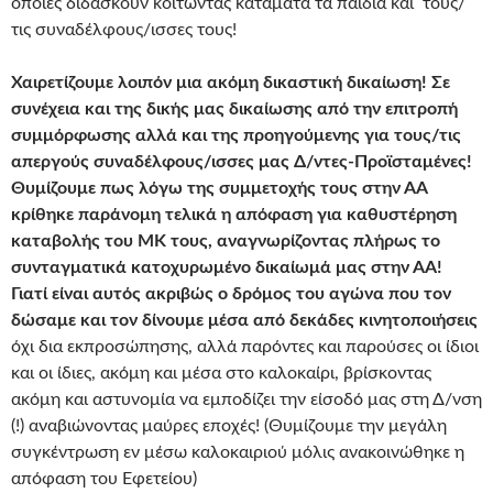
οποίες διδάσκουν κοιτώντας κατάματα τα παιδιά και τους/
τις συναδέλφους/ισσες τους!
Χαιρετίζουμε λοιπόν μια ακόμη δικαστική δικαίωση! Σε
συνέχεια και της δικής μας δικαίωσης από την επιτροπή
συμμόρφωσης αλλά και της προηγούμενης για τους/τις
απεργούς συναδέλφους/ισσες μας Δ/ντες-Προϊσταμένες!
Θυμίζουμε πως λόγω της συμμετοχής τους στην ΑΑ
κρίθηκε παράνομη τελικά η απόφαση για καθυστέρηση
καταβολής του ΜΚ τους, αναγνωρίζοντας πλήρως το
συνταγματικά κατοχυρωμένο δικαίωμά μας στην ΑΑ!
Γιατί είναι αυτός ακριβώς ο δρόμος του αγώνα που τον
δώσαμε και τον δίνουμε μέσα από δεκάδες κινητοποιήσεις
όχι δια εκπροσώπησης, αλλά παρόντες και παρούσες οι ίδιοι
και οι ίδιες, ακόμη και μέσα στο καλοκαίρι, βρίσκοντας
ακόμη και αστυνομία να εμποδίζει την είσοδό μας στη Δ/νση
(!) αναβιώνοντας μαύρες εποχές! (Θυμίζουμε την μεγάλη
συγκέντρωση εν μέσω καλοκαιριού μόλις ανακοινώθηκε η
απόφαση του Εφετείου)