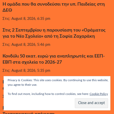
Η ομάδα που θα συνοδεύσει την υπ. Παιδείας στη
ΔΕΘ
Στις: August 8, 2026, 6:35 pm
Στις 2 Σεπτεμβρίου η παρουσίαση του «Οράματος
για το Νέο Σχολείο» από τη Σοφία Ζαχαράκη
Στις: August 8, 2026, 5:46 pm
Κονδύλι 50 εκατ. ευρώ για αναπληρωτές και ΕΕΠ-
ΕΒΠ στα σχολεία το 2026-27
Στις: August 8, 2026, 5:35 pm
Privacy & Cookies: This site uses cookies. By continuing to use this website,
ΕΛΑΣ: Διορισμοί και προσλήψεις εκπαιδευτικών- Τι
you agree to their use.
ετοιμάζει πάλι η κυβέρνηση;
To find out more, including how to control cookies, see here:
Cookie Policy
Στις: August 7, 2026, 9:11 pm
Πρόγραμμα εσωτερικής κινητικότητας φοιτητών: