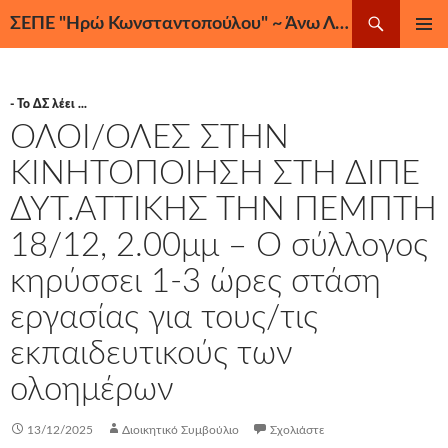
Μετάβαση
Αναζήτηση
ΣΕΠΕ "Ηρώ Κωνσταντοπούλου" ~ Άνω Λιόσια, Ζεφύρι, Φυλή
σε
ΚΎΡΙΟ
περιεχόμενο
ΜΕΝΟΎ
- Το ΔΣ λέει ...
ΟΛΟΙ/ΟΛΕΣ ΣΤΗΝ
ΚΙΝΗΤΟΠΟΙΗΣΗ ΣΤΗ ΔΙΠΕ
ΔΥΤ.ΑΤΤΙΚΗΣ ΤΗΝ ΠΕΜΠΤΗ
18/12, 2.00μμ – Ο σύλλογος
κηρύσσει 1-3 ώρες στάση
εργασίας για τους/τις
εκπαιδευτικούς των
ολοημέρων
13/12/2025
Διοικητικό Συμβούλιο
Σχολιάστε