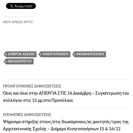
ΜΟΥ ΑΡΈΣΕΙ ΑΥΤΌ:
ΑΠΕΡΓΊΑ ΑΠΟΧΉ
ΚΙΝΗΤΟΠΟΊΗΣΗ
ΜΟΝΙΜΟΠΟΊΗΣΗ
ΝΕΟΔΙΌΡΙΣΤΟΙ
Πλοήγηση
ΠΡΟΗΓΟΎΜΕΝΕΣ ΔΗΜΟΣΙΕΎΣΕΙΣ
άρθρων
Όλες και όλοι στην ΑΠΕΡΓΙΑ ΣΤΙΣ 16 Δεκέμβρη – Συγκέντρωση του
συλλόγου στις 12 μμ στα Προπύλαια
ΕΠΌΜΕΝΕΣ ΔΗΜΟΣΙΕΎΣΕΙΣ
Ψήφισμα στήριξης στους/στις διωκόμενους/ες φοιτητές/τριες της
Αρχιτεκτονικής Σχολής – Διήμερο Κινητοποιήσεων 15 & 16/12