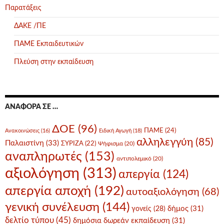
Παρατάξεις
ΔΑΚΕ /ΠΕ
ΠΑΜΕ Εκπαιδευτικών
Πλεύση στην εκπαίδευση
ΑΝΑΦΟΡΆ ΣΕ …
ΔΟΕ
(96)
ΠΑΜΕ
(24)
Ανακοινώσεις
(16)
Ειδική Αγωγή
(18)
αλληλεγγύη
(85)
Παλαιστίνη
(33)
ΣΥΡΙΖΑ
(22)
Ψήφισμα
(20)
αναπληρωτές
(153)
αντιπολεμικό
(20)
αξιολόγηση
(313)
απεργία
(124)
απεργία αποχή
(192)
αυτοαξιολόγηση
(68)
γενική συνέλευση
(144)
δήμος
(31)
γονείς
(28)
δελτίο τύπου
(45)
δημόσια δωρεάν εκπαίδευση
(31)