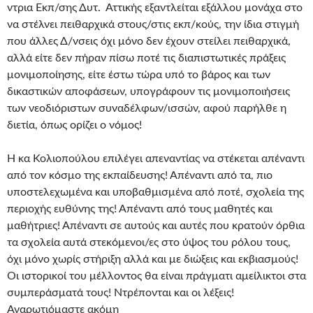
ντρια Εκπ/σης Δυτ. Αττικής εξαντλείται εξάλλου μονάχα στο
να στέλνει πειθαρχικά στους/στις εκπ/κούς, την ίδια στιγμή
που άλλες Δ/νσεις όχι μόνο δεν έχουν στείλει πειθαρχικά,
αλλά είτε δεν πήραν πίσω ποτέ τις διαπιστωτικές πράξεις
μονιμοποίησης, είτε έστω τώρα υπό το βάρος και των
δικαστικών αποφάσεων, υπογράφουν τις μονιμοποιήσεις
των νεοδιόριστων συναδέλφων/ισσών, αφού παρήλθε η
διετία, όπως ορίζει ο νόμος!
Η κα Κολιοπούλου επιλέγει απεναντίας να στέκεται απέναντι
από τον κόσμο της εκπαίδευσης! Απέναντι από τα, πιο
υποστελεχωμένα και υποβαθμισμένα από ποτέ, σχολεία της
περιοχής ευθύνης της! Απέναντι από τους μαθητές και
μαθήτριες! Απέναντι σε αυτούς και αυτές που κρατούν όρθια
τα σχολεία αυτά στεκόμενοι/ες στο ύψος του ρόλου τους,
όχι μόνο χωρίς στήριξη αλλά και με διώξεις και εκβιασμούς!
Οι ιστορικοί του μέλλοντος θα είναι πράγματι αμείλικτοι στα
συμπεράσματά τους! Ντρέπονται και οι λέξεις!
Αναρωτιόμαστε ακόμη