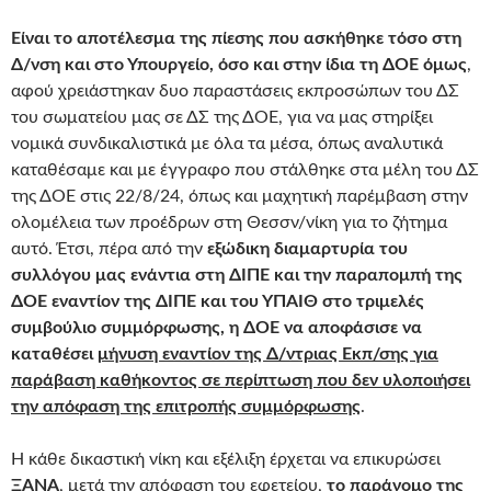
Είναι το αποτέλεσμα της πίεσης που ασκήθηκε τόσο στη
Δ/νση και στο Υπουργείο, όσο και στην ίδια τη ΔΟΕ όμως
,
αφού χρειάστηκαν δυο παραστάσεις εκπροσώπων του ΔΣ
του σωματείου μας σε ΔΣ της ΔΟΕ, για να μας στηρίξει
νομικά συνδικαλιστικά με όλα τα μέσα, όπως αναλυτικά
καταθέσαμε και με έγγραφο που στάλθηκε στα μέλη του ΔΣ
της ΔΟΕ στις 22/8/24, όπως και μαχητική παρέμβαση στην
ολομέλεια των προέδρων στη Θεσσν/νίκη για το ζήτημα
αυτό. Έτσι, πέρα από την
εξώδικη διαμαρτυρία του
συλλόγου μας ενάντια στη ΔΙΠΕ και την παραπομπή της
ΔΟΕ εναντίον της ΔΙΠΕ και του ΥΠΑΙΘ στο τριμελές
συμβούλιο συμμόρφωσης, η ΔΟΕ να αποφάσισε να
καταθέσει
μήνυση εναντίον της Δ/ντριας Εκπ/σης για
παράβαση καθήκοντος σε περίπτωση που δεν υλοποιήσει
την απόφαση της επιτροπής συμμόρφωσης
.
Η κάθε δικαστική νίκη και εξέλιξη έρχεται να επικυρώσει
ΞΑΝΑ
, μετά την απόφαση του εφετείου,
το παράνομο της