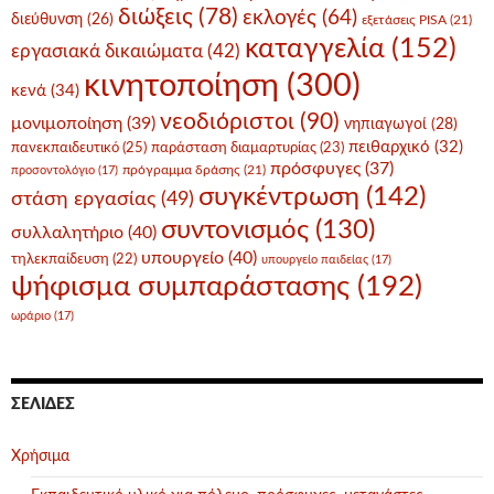
διώξεις
(78)
εκλογές
(64)
διεύθυνση
(26)
εξετάσεις PISA
(21)
καταγγελία
(152)
εργασιακά δικαιώματα
(42)
κινητοποίηση
(300)
κενά
(34)
νεοδιόριστοι
(90)
μονιμοποίηση
(39)
νηπιαγωγοί
(28)
πειθαρχικό
(32)
πανεκπαιδευτικό
(25)
παράσταση διαμαρτυρίας
(23)
πρόσφυγες
(37)
πρόγραμμα δράσης
(21)
προσοντολόγιο
(17)
συγκέντρωση
(142)
στάση εργασίας
(49)
συντονισμός
(130)
συλλαλητήριο
(40)
υπουργείο
(40)
τηλεκπαίδευση
(22)
υπουργείο παιδείας
(17)
ψήφισμα συμπαράστασης
(192)
ωράριο
(17)
ΣΕΛΊΔΕΣ
Χρήσιμα