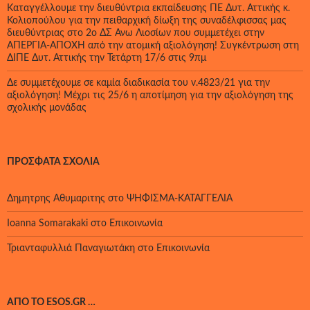
Καταγγέλλουμε την διευθύντρια εκπαίδευσης ΠΕ Δυτ. Αττικής κ.
Κολιοπούλου για την πειθαρχική δίωξη της συναδέλφισσας μας
διευθύντριας στο 2ο ΔΣ Άνω Λιοσίων που συμμετέχει στην
ΑΠΕΡΓΙΑ-ΑΠΟΧΗ από την ατομική αξιολόγηση! Συγκέντρωση στη
ΔΙΠΕ Δυτ. Αττικής την Τετάρτη 17/6 στις 9πμ
Δε συμμετέχουμε σε καμία διαδικασία του ν.4823/21 για την
αξιολόγηση! Μέχρι τις 25/6 η αποτίμηση για την αξιολόγηση της
σχολικής μονάδας
ΠΡΌΣΦΑΤΑ ΣΧΌΛΙΑ
Δημητρης Αθυμαριτης
στο
ΨΗΦΙΣΜΑ-ΚΑΤΑΓΓΕΛΙΑ
Ioanna Somarakaki
στο
Επικοινωνία
Τριανταφυλλιά Παναγιωτάκη
στο
Επικοινωνία
ΑΠΌ ΤΟ ESOS.GR …