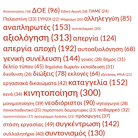
ΔΟΕ
(96)
ΠΑΜΕ
(24)
Ανακοινώσεις
(16)
Ειδική Αγωγή
(18)
αλληλεγγύη
(85)
Παλαιστίνη
(33)
ΣΥΡΙΖΑ
(22)
Ψήφισμα
(20)
αναπληρωτές
(153)
αντιπολεμικό
(20)
αξιολόγηση
(313)
απεργία
(124)
απεργία αποχή
(192)
αυτοαξιολόγηση
(68)
γενική συνέλευση
(144)
δήμος
(31)
γονείς
(28)
δελτίο τύπου
(45)
δημόσια δωρεάν εκπαίδευση
(31)
διώξεις
(78)
εκλογές
(64)
διεύθυνση
(26)
εξετάσεις PISA
(21)
καταγγελία
(152)
εργασιακά δικαιώματα
(42)
κινητοποίηση
(300)
κενά
(34)
νεοδιόριστοι
(90)
μονιμοποίηση
(39)
νηπιαγωγοί
(28)
πειθαρχικό
(32)
πανεκπαιδευτικό
(25)
παράσταση διαμαρτυρίας
(23)
πρόσφυγες
(37)
πρόγραμμα δράσης
(21)
προσοντολόγιο
(17)
συγκέντρωση
(142)
στάση εργασίας
(49)
συντονισμός
(130)
συλλαλητήριο
(40)