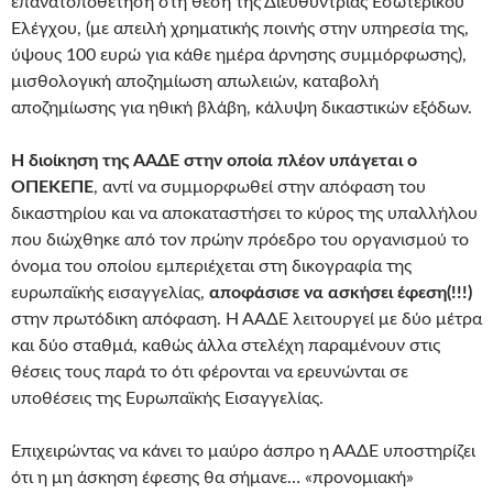
επανατοποθέτηση στη θέση της Διευθύντριας Εσωτερικού
Ελέγχου, (με απειλή χρηματικής ποινής στην υπηρεσία της,
ύψους 100 ευρώ για κάθε ημέρα άρνησης συμμόρφωσης),
μισθολογική αποζημίωση απωλειών, καταβολή
αποζημίωσης για ηθική βλάβη, κάλυψη δικαστικών εξόδων.
Η διοίκηση της ΑΑΔΕ στην οποία πλέον υπάγεται ο
ΟΠΕΚΕΠΕ
, αντί να συμμορφωθεί στην απόφαση του
δικαστηρίου και να αποκαταστήσει το κύρος της υπαλλήλου
που διώχθηκε από τον πρώην πρόεδρο του οργανισμού το
όνομα του οποίου εμπεριέχεται στη δικογραφία της
ευρωπαϊκής εισαγγελίας,
αποφάσισε να ασκήσει έφεση(!!!)
στην πρωτόδικη απόφαση. Η ΑΑΔΕ λειτουργεί με δύο μέτρα
και δύο σταθμά, καθώς άλλα στελέχη παραμένουν στις
θέσεις τους παρά το ότι φέρονται να ερευνώνται σε
υποθέσεις της Ευρωπαϊκής Εισαγγελίας.
Επιχειρώντας να κάνει το μαύρο άσπρο η ΑΑΔΕ υποστηρίζει
ότι η μη άσκηση έφεσης θα σήμανε… «προνομιακή»