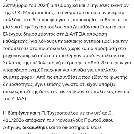
Σεπτέμβριο του 2024) 3 πειθαρχικά και 2 μηνύσεις εναντίον
της. Ο Κ. Μπαμπασίδης, το όνομα του οποίου αναφέρεται
πολλάκις στη δικογραφία για τις παρανομίες, καθαίρεσε εν
μία νυκτί την Τυχεροπούλου από Διευθύντρια Εσωτερικού
Ελέγχου, δημοσιεύοντας στη ΔΙΑΥΓΕΙΑ απόφαση
καθαίρεσης “για λόγους υπηρεσιακής ανεπάρκειας”, και την
τοποθέτησε στο πρωτόκολλο, χωρίς καμία πρόσβαση στο
μηχανογραφικό σύστημα του Οργανισμού. Επιπλέον, ο κ.
Σαλάτας της επέβαλε ποινή στέρησης μισθού 20 ημερών για
«παράβαση εχεμύθειας» και για «ανάξια για υπάλληλο
συμπεριφορά». Από τις επισυνδέσεις που είδαν το φως της
δημοσιότητας, έγινε επίσης γνωστό ότι είχαν υπάρξει
απειλές κατά της ζωής της, εις επήκοον της πολιτικής ηγεσία
του ΥΠΑΑΤ.
Η δίκη έγινε
και η Π. Τυχεροπούλου με την υπ’ αριθ.
411/2026 απόφασή του Μονομελούς Πρωτοδικείου
Αθηνών,
δικαιώθηκε
και το δικαστήριο διέταξε