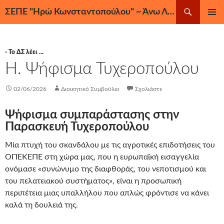
Μετάβαση
Αναζήτηση
ΣΕΠΕ "Ηρώ Κωνσταντοπούλου" ~ Άνω Λιόσια, Ζεφύρι, Φυλή
σε
ΚΎΡΙΟ
περιεχόμενο
ΜΕΝΟΎ
- Το ΔΣ λέει ...
Η. Ψήφισμα Τυχεροπούλου
02/06/2026
Διοικητικό Συμβούλιο
Σχολιάστε
Ψήφισμα συμπαράστασης στην
Παρασκευή Τυχεροπούλου
Μία πτυχή του σκανδάλου με τις αγροτικές επιδοτήσεις του
ΟΠΕΚΕΠΕ στη χώρα μας, που η ευρωπαϊκή εισαγγελία
ονόμασε «συνώνυμο της διαφθοράς, του νεποτισμού και
του πελατειακού συστήματος», είναι η προσωπική
περιπέτεια μιας υπαλλήλου που απλώς φρόντισε να κάνει
καλά τη δουλειά της.