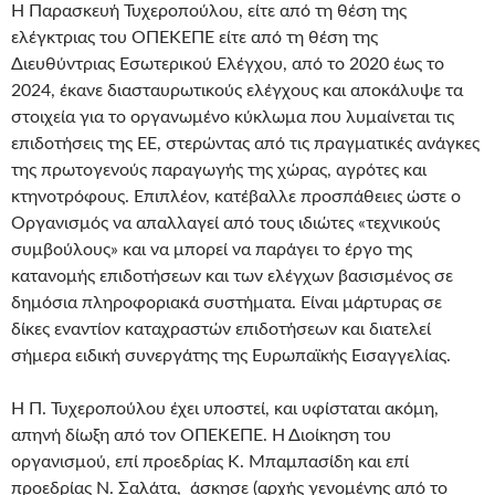
Η Παρασκευή Τυχεροπούλου, είτε από τη θέση της
ελέγκτριας του ΟΠΕΚΕΠΕ είτε από τη θέση της
Διευθύντριας Εσωτερικού Ελέγχου, από το 2020 έως το
2024, έκανε διασταυρωτικούς ελέγχους και αποκάλυψε τα
στοιχεία για το οργανωμένο κύκλωμα που λυμαίνεται τις
επιδοτήσεις της ΕΕ, στερώντας από τις πραγματικές ανάγκες
της πρωτογενούς παραγωγής της χώρας, αγρότες και
κτηνοτρόφους. Επιπλέον, κατέβαλλε προσπάθειες ώστε ο
Οργανισμός να απαλλαγεί από τους ιδιώτες «τεχνικούς
συμβούλους» και να μπορεί να παράγει το έργο της
κατανομής επιδοτήσεων και των ελέγχων βασισμένος σε
δημόσια πληροφοριακά συστήματα. Είναι μάρτυρας σε
δίκες εναντίον καταχραστών επιδοτήσεων και διατελεί
σήμερα ειδική συνεργάτης της Ευρωπαϊκής Εισαγγελίας.
Η Π. Τυχεροπούλου έχει υποστεί, και υφίσταται ακόμη,
απηνή δίωξη από τον ΟΠΕΚΕΠΕ. Η Διοίκηση του
οργανισμού, επί προεδρίας Κ. Μπαμπασίδη και επί
προεδρίας Ν. Σαλάτα, άσκησε (αρχής γενομένης από το