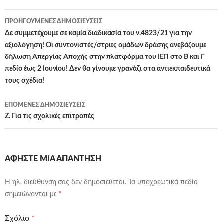
Πλοήγηση
ΠΡΟΗΓΟΎΜΕΝΕΣ ΔΗΜΟΣΙΕΎΣΕΙΣ
άρθρων
Δε συμμετέχουμε σε καμία διαδικασία του ν.4823/21 για την
αξιολόγηση! Οι συντονιστές/στριες ομάδων δράσης ανεβάζουμε
δήλωση Απεργίας Αποχής στην πλατφόρμα του ΙΕΠ στο Β και Γ
πεδίο έως 2 Ιουνίου! Δεν θα γίνουμε γρανάζι στα αντιεκπαιδευτικά
τους σχέδια!
ΕΠΌΜΕΝΕΣ ΔΗΜΟΣΙΕΎΣΕΙΣ
Ζ. Για τις σχολικές επιτροπές
ΑΦΉΣΤΕ ΜΙΑ ΑΠΆΝΤΗΣΗ
Η ηλ. διεύθυνση σας δεν δημοσιεύεται.
Τα υποχρεωτικά πεδία
σημειώνονται με
*
Σχόλιο
*