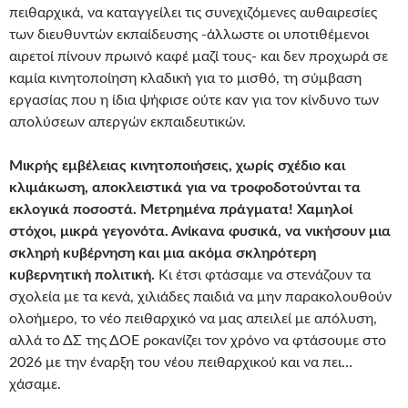
πειθαρχικά, να καταγγείλει τις συνεχιζόμενες αυθαιρεσίες
των διευθυντών εκπαίδευσης -άλλωστε οι υποτιθέμενοι
αιρετοί πίνουν πρωινό καφέ μαζί τους- και δεν προχωρά σε
καμία κινητοποίηση κλαδική για το μισθό, τη σύμβαση
εργασίας που η ίδια ψήφισε ούτε καν για τον κίνδυνο των
απολύσεων απεργών εκπαιδευτικών.
Μικρής εμβέλειας κινητοποιήσεις, χωρίς σχέδιο και
κλιμάκωση, αποκλειστικά για να τροφοδοτούνται τα
εκλογικά ποσοστά. Μετρημένα πράγματα! Χαμηλοί
στόχοι, μικρά γεγονότα. Ανίκανα φυσικά, να νικήσουν μια
σκληρή κυβέρνηση και μια ακόμα σκληρότερη
κυβερνητική πολιτική.
Κι έτσι φτάσαμε να στενάζουν τα
σχολεία με τα κενά, χιλιάδες παιδιά να μην παρακολουθούν
ολοήμερο, το νέο πειθαρχικό να μας απειλεί με απόλυση,
αλλά το ΔΣ της ΔΟΕ ροκανίζει τον χρόνο να φτάσουμε στο
2026 με την έναρξη του νέου πειθαρχικού και να πει…
χάσαμε.