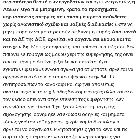
περισσότερο θεσμό των εργοδοτών
και όχι των εργατών,
η
ΑΔΕΔΥ λίγο πιο μετρημένη, κρατά τα προσχήματα
κηρύσσοντας απεργίες που σκόπιμα κρατά ασύνδετες,
χωρίς αγωνιστικό σχέδιο και μαζικές διαδικασίες
ώστε να
μην μπορούν να μετατραπούν σε δύναμη πυρός
. Από κοντά
και το ΔΣ της ΔΟΕ, αρνείται να οργανώσει ακόμα και τα
στοιχειώδη.
Με τις αποφάσεις που παίρνει κι αυτές που δεν
παίρνει λειτουργεί ως μακρύ χέρι της κυβέρνησης, της δίνει
σαφές μήνυμα ότι έχει ρίξει λευκή πετσέτα, έχει
εγκαταλείψει κάθε έννοια αγώνα για οτιδήποτε, αρνείται να
η
οργανώσει ακόμα κι αυτά που ψήφισε στην 94
ΓΣ
αντιπροσώπων το καλοκαίρι και αφήνει απολύτως
ακάλυπτες/ους τους χιλιάδες διώκομενους/ες αλλά και όλο
τον κλάδο απέναντι στην επίθεση της κυβέρνησης. Δεν
αγωνίζεται για τίποτα. Έχει ξεπουλήσει τη μάχη της
αξιολόγησης, αρνήθηκε να εκδώσει οδηγίες και βήματα
-όπως γινόταν κάθε χρόνο-, χωρίς καμία δικαιολογία,
αρνείται να οργανώσει κινητοποιήσεις για τα κενά και τις
συμπτύξεις τμημάτων, να στηρίξει κινητοποιήσεις για