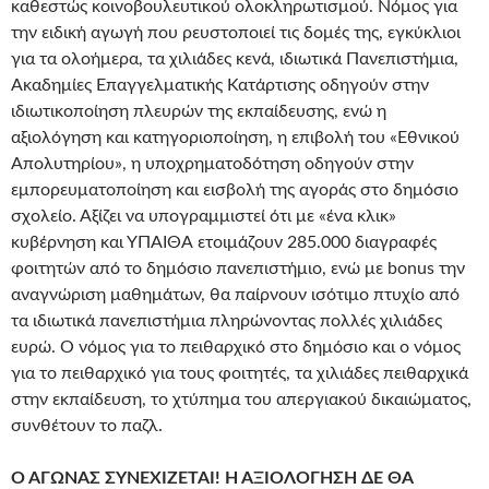
καθεστώς κοινοβουλευτικού ολοκληρωτισμού. Νόμος για
την ειδική αγωγή που ρευστοποιεί τις δομές της, εγκύκλιοι
για τα ολοήμερα, τα χιλιάδες κενά, ιδιωτικά Πανεπιστήμια,
Ακαδημίες Επαγγελματικής Κατάρτισης οδηγούν στην
ιδιωτικοποίηση πλευρών της εκπαίδευσης, ενώ η
αξιολόγηση και κατηγοριοποίηση, η επιβολή του «Εθνικού
Απολυτηρίου», η υποχρηματοδότηση οδηγούν στην
εμπορευματοποίηση και εισβολή της αγοράς στο δημόσιο
σχολείο. Αξίζει να υπογραμμιστεί ότι με «ένα κλικ»
κυβέρνηση και ΥΠΑΙΘΑ ετοιμάζουν 285.000 διαγραφές
φοιτητών από το δημόσιο πανεπιστήμιο, ενώ με bonus την
αναγνώριση μαθημάτων, θα παίρνουν ισότιμο πτυχίο από
τα ιδιωτικά πανεπιστήμια πληρώνοντας πολλές χιλιάδες
ευρώ. Ο νόμος για το πειθαρχικό στο δημόσιο και ο νόμος
για το πειθαρχικό για τους φοιτητές, τα χιλιάδες πειθαρχικά
στην εκπαίδευση, το χτύπημα του απεργιακού δικαιώματος,
συνθέτουν το παζλ.
Ο ΑΓΩΝΑΣ ΣΥΝΕΧΙΖΕΤΑΙ! Η ΑΞΙΟΛΟΓΗΣΗ ΔΕ ΘΑ