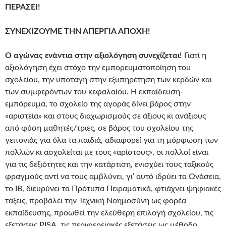
ΠΕΡΑΣΕΙ!
ΣΥΝΕΧΙΖΟΥΜΕ ΤΗΝ ΑΠΕΡΓΙΑ ΑΠΟΧΗ!
Ο αγώνας ενάντια στην αξιολόγηση συνεχίζεται!
Γιατί η
αξιολόγηση έχει στόχο την εμπορευματοποίηση του
σχολείου, την υποταγή στην εξυπηρέτηση των κερδών και
των συμφερόντων του κεφαλαίου. Η εκπαίδευση-
εμπόρευμα, το σχολείο της αγοράς δίνει βάρος στην
«αριστεία» και στους διαχωρισμούς σε άξιους κι ανάξιους
από φύση μαθητές/τριες, σε βάρος του σχολείου της
γειτονιάς για όλα τα παιδιά, αδιαφορεί για τη μόρφωση των
πολλών κι ασχολείται με τους «αρίστους», οι πολλοί είναι
για τις δεξιότητες και την κατάρτιση, ενισχύει τους ταξικούς
φραγμούς αντί να τους αμβλύνει, γι’ αυτό ιδρύει τα Ωνάσεια,
το IB, διευρύνει τα Πρότυπα Πειραματικά, φτιάχνει ψηφιακές
τάξεις, προβάλει την Τεχνική Νοημοσύνη ως φορέα
εκπαίδευσης, προωθεί την ελεύθερη επιλογή σχολείου, τις
εξετάσεις PISA, τις περιφερειακές εξετάσεις ως μέθοδο