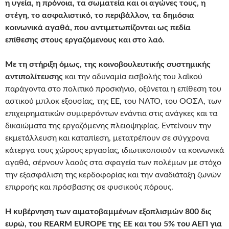
η υγεία, η πρόνοια, τα σωματεία και οι αγώνες τους, η
στέγη, το ασφαλιστικό, το περιβάλλον, τα δημόσια
κοινωνικά αγαθά, που αντιμετωπίζονται ως πεδία
επίθεσης στους εργαζόμενους και στο λαό.
Με τη στήριξη όμως, της κοινοβουλευτικής συστημικής
αντιπολίτευσης
και την αδυναμία εισβολής του λαϊκού
παράγοντα στο πολιτικό προσκήνιο, οξύνεται η επίθεση του
αστικού μπλοκ εξουσίας, της ΕΕ, του ΝΑΤΟ, του ΟΟΣΑ, των
επιχειρηματικών συμφερόντων ενάντια στις ανάγκες και τα
δικαιώματα της εργαζόμενης πλειοψηφίας. Εντείνουν την
εκμετάλλευση και καταπίεση, μετατρέπουν σε σύγχρονα
κάτεργα τους χώρους εργασίας, ιδιωτικοποιούν τα κοινωνικά
αγαθά, σέρνουν λαούς στα σφαγεία των πολέμων με στόχο
την εξασφάλιση της κερδοφορίας και την αναδιάταξη ζωνών
επιρροής και πρόσβασης σε φυσικούς πόρους.
Η κυβέρνηση των αιματοβαμμένων εξοπλισμών 800 δις
ευρώ, του REARM EUROPE της ΕΕ και του 5% του ΑΕΠ για