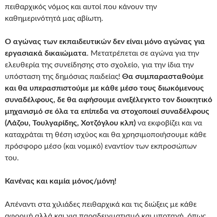
πειθαρχικός νόμος και αυτοί που κάνουν την
καθημερινότητά μας αβίωτη.
Ο αγώνας των εκπαιδευτικών δεν είναι μόνο αγώνας για
εργασιακά δικαιώματα
. Μετατρέπεται σε αγώνα για την
ελευθερία της συνείδησης στο σχολείο, για την ίδια την
υπόσταση της δημόσιας παιδείας!
Θα συμπαρασταθούμε
και θα υπερασπιστούμε με κάθε μέσο τους διωκόμενους
συναδέλφους, δε θα αφήσουμε ανεξέλεγκτο τον διοικητικό
μηχανισμό σε όλα τα επίπεδα να στοχοποιεί συναδέλφους
(Λάζου, Τουλγαρίδης, Χοτζόγλου κλπ)
να εκφοβίζει και να
καταχράται τη θέση ισχύος και θα χρησιμοποιήσουμε κάθε
πρόσφορο μέσο (και νομικό) εναντίον των εκπροσώπων
του.
Κανένας και καμία μόνος/μόνη!
Απέναντι στα χιλιάδες πειθαρχικά και τις διώξεις με κάθε
αφορμή αλλά και για παραδειγματισμό και υποταγή όπως