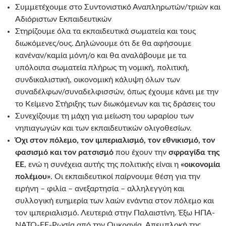
Συμμετέχουμε στο Συντονιστικό Αναπληρωτών/τριών και
Αδιόριστων Εκπαιδευτικών
Στηρίζουμε όλα τα εκπαιδευτικά σωματεία και τους
διωκόμενες/ους. Δηλώνουμε ότι δε θα αφήσουμε
κανέναν/καμία μόνη/ο και θα αναλάβουμε με τα
υπόλοιπα σωματεία πλήρως τη νομική, πολιτική,
συνδικαλιστική, οικονομική κάλυψη όλων των
συναδέλφων/συναδελφισσών, όπως έχουμε κάνει με την
το Κείμενο Στήριξης των διωκόμενων και τις δράσεις του
Συνεχίζουμε τη μάχη για μείωση του ωραρίου των
νηπιαγωγών και των εκπαιδευτικών ολιγοθεσίων.
Όχι στον πόλεμο, τον ιμπεριαλισμό, τον εθνικισμό, τον
φασισμό και τον ρατσισμό
που έχουν την
σφραγίδα της
ΕΕ
, ενώ η συνέχεια αυτής της πολιτικής είναι η
«οικονομία
πολέμου»
. Οι εκπαιδευτικοί παίρνουμε θέση για την
ειρήνη – φιλία – ανεξαρτησία – αλληλεγγύη και
συλλογική ευημερία των λαών ενάντια στον πόλεμο και
τον ιμπεριαλισμό. Λευτεριά στην Παλαιστίνη. Έξω ΗΠΑ-
ΝΑΤΟ-ΕΕ-Ρωσία από την Ουκρανία. Απεμπλοκή της