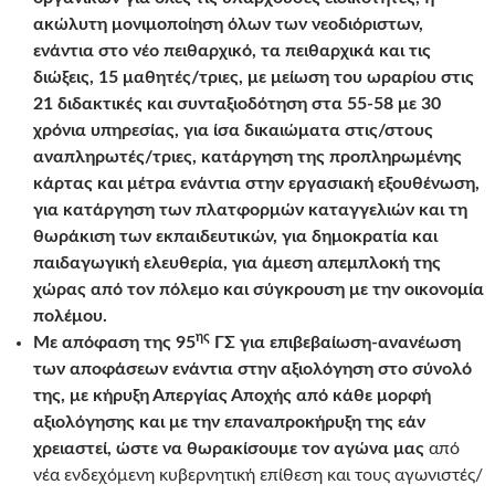
ακώλυτη μονιμοποίηση όλων των νεοδιόριστων,
ενάντια στο νέο πειθαρχικό, τα πειθαρχικά και τις
διώξεις, 15 μαθητές/τριες, με μείωση του ωραρίου στις
21 διδακτικές και συνταξιοδότηση στα 55-58 με 30
χρόνια υπηρεσίας, για ίσα δικαιώματα στις/στους
αναπληρωτές/τριες, κατάργηση της προπληρωμένης
κάρτας και μέτρα ενάντια στην εργασιακή εξουθένωση,
για κατάργηση των πλατφορμών καταγγελιών και τη
θωράκιση των εκπαιδευτικών, για δημοκρατία και
παιδαγωγική ελευθερία, για άμεση απεμπλοκή της
χώρας από τον πόλεμο και σύγκρουση με την οικονομία
πολέμου.
ης
Με απόφαση της 95
ΓΣ για επιβεβαίωση-ανανέωση
των αποφάσεων ενάντια στην αξιολόγηση στο σύνολό
της, με κήρυξη Απεργίας Αποχής από κάθε μορφή
αξιολόγησης και με την επαναπροκήρυξη της εάν
χρειαστεί, ώστε να θωρακίσουμε τον αγώνα μας
από
νέα ενδεχόμενη κυβερνητική επίθεση και τους αγωνιστές/