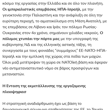
κόσμο της εργασίας στην Ελλάδα και σε όλο τον πλανήτη.
Οι ιμπεριαλιστικές επεμβάσεις ΗΠΑ-Ισραήλ,
με την
γενοκτονία στην Παλαιστίνη και την ανάφλεξη σε όλη την
ευρύτερη περιοχή, το αιματοκύλισμα στη Μέση Ανατολή, με
τις επεμβάσεις σε Λίβανο και Ιράν, τον πόλεμο Ρωσίας-
Ουκρανίας στον 4ο χρόνο, σημαίνουν χιλιάδες νεκρούς.
Ο
πόλεμος χτυπάει την πόρτα μας
με την υπογραφή της
κυβέρνησης ΝΔ και της ελληνικής αστικής τάξης, τη
συνεργασία με τους φονιάδες “συμμάχους” ΕΕ-ΝΑΤΟ-ΗΠΑ-
Ισραήλ και την εμπλοκή της χώρας στα πεδία των μαχών.
Όλοι μαζί μετέτρεψαν τη χώρα σε ΝΑΤΟϊκή βάση και έφεραν
νέο αντιμεταναστευτικό νόμο σε βάρος προσφύγων και
μεταναστών.
Η Ενταση της εκμετάλλευσης της εργαζομενης
πλειοψηφιασ
Η στρατηγική αναδιάρθρωση έχει ως βάση το
δημοσιονομικό σύμφωνο σταθερότητας της ΕΕ, το Ταμείο