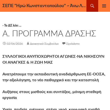
Μετάβαση
Αναζήτηση
ΣΕΠΕ "Ηρώ Κωνσταντοπούλου" ~ Άνω Λιόσια, Ζεφύρι, Φυλή
σε
ΚΎΡΙΟ
περιεχόμενο
ΜΕΝΟΎ
- Το ΔΣ λέει ...
Α. ΠΡΟΓΡΑΜΜΑ ΔΡΑΣΗΣ
02/06/2026
Διοικητικό Συμβούλιο
Σχολιάστε
ΣΥΛΛΟΓΙΚΟΙ ΑΝΥΠΟΧΩΡΗΤΟΙ ΑΓΩΝΕΣ-ΝΑ ΝΙΚΗΣΟΥΝ
ΟΙ ΑΝΑΓΚΕΣ & Η ΖΩΗ ΜΑΣ
Ανατρέπουμε την εκπαιδευτική αναδιάρθρωση ΕΕ-ΟΟΣΑ,
την αξιολόγηση, το νέο πειθαρχικό και την καταστολή
Αυξήσεις στους μισθούς και συντάξεις, μόνιμη σταθερή
εργασία
Υγεία, παιδεία, ενέργεια, στέγη, νερό, κοινωνικά αγαθά