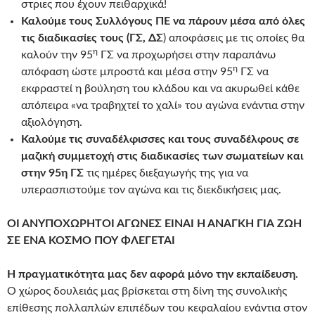
στριες που έχουν πειθαρχικά!
Καλούμε τους Συλλόγους ΠΕ να πάρουν μέσα από όλες
τις διαδικασίες τους (ΓΣ, ΔΣ
) αποφάσεις με τις οποίες θα
η
καλούν την 95
ΓΣ να προχωρήσει στην παραπάνω
η
απόφαση ώστε μπροστά και μέσα στην 95
ΓΣ να
εκφραστεί η βούληση του κλάδου και να ακυρωθεί κάθε
απόπειρα «να τραβηχτεί το χαλί» του αγώνα ενάντια στην
αξιολόγηση.
Καλούμε τις συναδέλφισσες και τους συναδέλφους σε
μαζική συμμετοχή στις διαδικασίες των σωματείων και
στην 95η ΓΣ
τις ημέρες διεξαγωγής της για να
υπερασπιστούμε τον αγώνα και τις διεκδικήσεις μας.
ΟΙ ΑΝΥΠΟΧΩΡΗΤΟΙ ΑΓΩΝΕΣ ΕΙΝΑΙ Η ΑΝΑΓΚΗ ΓΙΑ ΖΩΗ
ΣΕ ΕΝΑ ΚΟΣΜΟ ΠΟΥ ΦΛΕΓΕΤΑΙ
Η πραγματικότητα μας δεν αφορά μόνο την εκπαίδευση.
Ο χώρος δουλειάς μας βρίσκεται στη δίνη της συνολικής
επίθεσης πολλαπλών επιπέδων του κεφαλαίου ενάντια στον