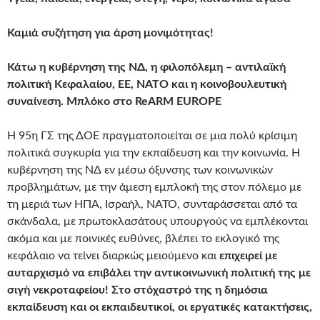
Καμιά συζήτηση για άρση μονιμότητας!
Κάτω η κυβέρνηση της ΝΔ, η φιλοπόλεμη – αντιλαϊκή
πολιτική Κεφαλαίου, ΕΕ, ΝΑΤΟ και η κοινοβουλευτική
συναίνεση. Μπλόκο στο
ReARM
EUROPE
Η 95η ΓΣ της ΔΟΕ πραγματοποιείται σε μια πολύ κρίσιμη
πολιτικά συγκυρία για την εκπαίδευση και την κοινωνία. Η
κυβέρνηση της ΝΔ εν μέσω όξυνσης των κοινωνικών
προβλημάτων, με την άμεση εμπλοκή της στον πόλεμο με
τη μεριά των ΗΠΑ, Ισραήλ, ΝΑΤΟ, συνταράσσεται από τα
σκάνδαλα, με πρωτοκλασάτους υπουργούς να εμπλέκονται
ακόμα και με ποινικές ευθύνες, βλέπει το εκλογικό της
κεφάλαιο να τείνει διαρκώς μειούμενο και
ε
πιχειρεί με
αυταρχισμό να επιβάλει την αντικοινωνική πολιτική της με
σιγή νεκροταφείου! Στο στόχαστρό της η δημόσια
εκπαίδευση και οι εκπαιδευτικοί, οι εργατικές κατακτήσεις,