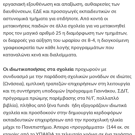
εργασιακή εξουθένωση και απαξίωση, αυθαιρεσίες των
διευθύνσεων, ΕΔΕ και προσαγωγές εκπαιδευτικών σε
αστυνομικά τμήματα για οτιδήποτε. Από κοντά οι
μετακινήσεις παιδιών σε άλλα σχολεία για να μετακινηθεί
προς τον μαγικό αριθμό 25 η διαμόρφωση των τμημάτων,
οι διαρροές για αύξηση του ωραρίου σε 8-4, η διογκούμενη
γραφειοκρατία των κάθε λογής προγραμμάτων που
καταναλώνει κενά και διαλείμματα.
Οι ιδιωτικοποιήσεις στα σχολεία
προχωρούν με
συνδυασμό με την παράδοση σχολικών μονάδων σε ιδιώτες
(Ωνάσεια), εμπλοκή τραπεζών-επιχειρήσεων στη λειτουργία
και τη συντήρηση υποδομών (πρόγραμμα Γιαννάκου, ΣΔΙΤ,
πρόγραμμα πρώιμης παρέμβασης στα Ν/Γ, πολλαπλό
βιβλίο), πλήθος από ξένα funds ήδη εξαγοράζουν ιδιωτικά
σχολεία και προσδοκούν στην δημιουργία κερδοφόρων
εκπαιδευτικών επιχειρήσεων από την προσχολική ηλικία
μέχρι το Πανεπιστήμιο. Άπειρα «προγράμματα» (144 εκ. σε
εταιρίες από το ΥΠΑΙΘΑ τα τελευταία χρόνια σε ένα τεράστιο