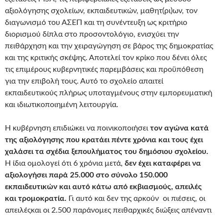
αξιολόγησης σχολείων, εκπαιδευτικών, μαθητ(ρι)ων, τον
διαγωνισμό του ΑΣΕΠ και τη συνέντευξη ως κριτήριο
διορισμού δίπλα στο προσοντολόγιο, ενισχύει την
πειθάρχηση και την χειραγώγηση σε βάρος της δημοκρατίας
και της κριτικής σκέψης. Αποτελεί τον κρίκο που δένει όλες
τις επιμέρους κυβερνητικές παρεμβάσεις και προϋπόθεση
για την επιβολή τους. Αυτό το σχολείο απαιτεί
εκπαιδευτικούς πλήρως υποταγμένους στην εμπορευματική
και ιδιωτικοποιημένη λειτουργία.
Η κυβέρνηση επιδιώκει να ποινικοποιήσει
τον αγώνα κατά
της αξιολόγησης που κρατάει πέντε χρόνια και τους έχει
χαλάσει τα σχέδια ξεπουλήματος του δημόσιου σχολείου.
Η ίδια ομολογεί ότι 6 χρόνια μετά,
δεν έχει καταφέρει να
αξιολογήσει παρά 25.000 στο σύνολο 150.000
εκπαιδευτικών και αυτό κάτω από εκβιασμούς, απειλές
και τρομοκρατία.
Γι αυτό και δεν της αρκούν οι πιέσεις, οι
απειλέςκαι οι 2.500 παράνομες πειθαρχικές διώξεις απέναντι