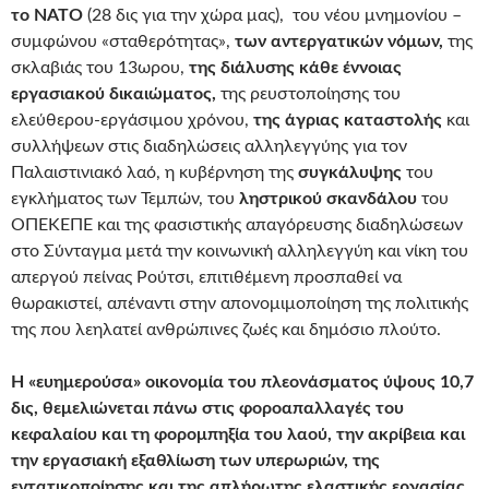
το ΝΑΤΟ
(28 δις για την χώρα μας), του νέου μνημονίου –
συμφώνου «σταθερότητας»,
των αντεργατικών νόμων,
της
σκλαβιάς του 13ωρου,
της διάλυσης κάθε έννοιας
εργασιακού δικαιώματος,
της ρευστοποίησης του
ελεύθερου-εργάσιμου χρόνου,
της άγριας καταστολής
και
συλλήψεων στις διαδηλώσεις αλληλεγγύης για τον
Παλαιστινιακό λαό, η κυβέρνηση της
συγκάλυψης
του
εγκλήματος των Τεμπών, του
ληστρικού σκανδάλου
του
ΟΠΕΚΕΠΕ και της φασιστικής απαγόρευσης διαδηλώσεων
στο Σύνταγμα μετά την κοινωνική αλληλεγγύη και νίκη του
απεργού πείνας Ρούτσι, επιτιθέμενη προσπαθεί να
θωρακιστεί, απέναντι στην απονομιμοποίηση της πολιτικής
της που λεηλατεί ανθρώπινες ζωές και δημόσιο πλούτο.
Η «ευημερούσα» οικονομία του πλεονάσματος ύψους 10,7
δις, θεμελιώνεται πάνω στις φοροαπαλλαγές του
κεφαλαίου και τη φορομπηξία του λαού, την ακρίβεια και
την εργασιακή εξαθλίωση των υπερωριών, της
εντατικοποίησης και της απλήρωτης ελαστικής εργασίας.