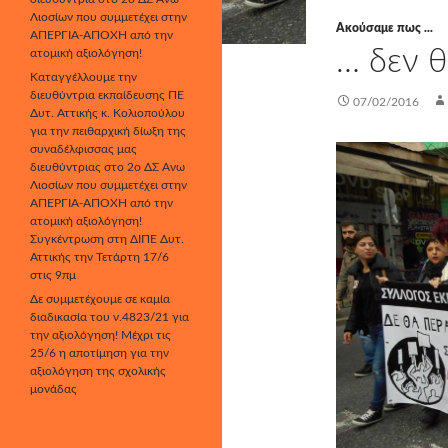
Λιοσίων που συμμετέχει στην
Ακούσαμε πως ...
ΑΠΕΡΓΙΑ-ΑΠΟΧΗ από την
… δεν θ
ατομική αξιολόγηση!
Καταγγέλλουμε την
διευθύντρια εκπαίδευσης ΠΕ
07/02/2016
Δυτ. Αττικής κ. Κολιοπούλου
για την πειθαρχική δίωξη της
συναδέλφισσας μας
διευθύντριας στο 2ο ΔΣ Άνω
Λιοσίων που συμμετέχει στην
ΑΠΕΡΓΙΑ-ΑΠΟΧΗ από την
ατομική αξιολόγηση!
Συγκέντρωση στη ΔΙΠΕ Δυτ.
Αττικής την Τετάρτη 17/6
στις 9πμ
Δε συμμετέχουμε σε καμία
διαδικασία του ν.4823/21 για
την αξιολόγηση! Μέχρι τις
25/6 η αποτίμηση για την
αξιολόγηση της σχολικής
μονάδας