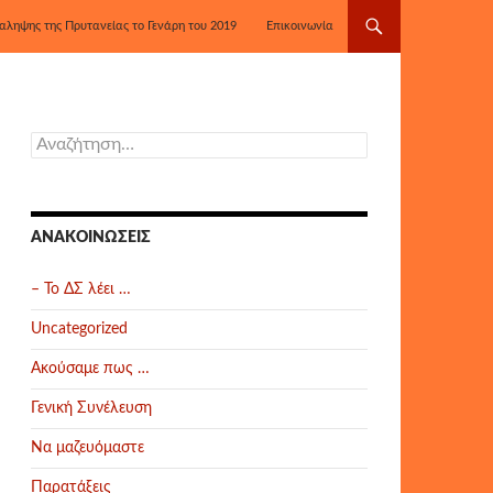
αληψης της Πρυτανείας το Γενάρη του 2019
Επικοινωνία
Αναζήτηση
για:
ΑΝΑΚΟΙΝΏΣΕΙΣ
– Το ΔΣ λέει …
Uncategorized
Ακούσαμε πως …
Γενική Συνέλευση
Να μαζευόμαστε
Παρατάξεις