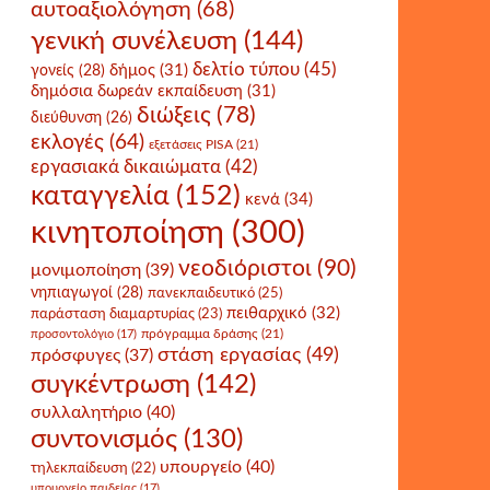
αυτοαξιολόγηση
(68)
γενική συνέλευση
(144)
δελτίο τύπου
(45)
δήμος
(31)
γονείς
(28)
δημόσια δωρεάν εκπαίδευση
(31)
διώξεις
(78)
διεύθυνση
(26)
εκλογές
(64)
εξετάσεις PISA
(21)
εργασιακά δικαιώματα
(42)
καταγγελία
(152)
κενά
(34)
κινητοποίηση
(300)
νεοδιόριστοι
(90)
μονιμοποίηση
(39)
νηπιαγωγοί
(28)
πανεκπαιδευτικό
(25)
πειθαρχικό
(32)
παράσταση διαμαρτυρίας
(23)
πρόγραμμα δράσης
(21)
προσοντολόγιο
(17)
στάση εργασίας
(49)
πρόσφυγες
(37)
συγκέντρωση
(142)
συλλαλητήριο
(40)
συντονισμός
(130)
υπουργείο
(40)
τηλεκπαίδευση
(22)
υπουργείο παιδείας
(17)