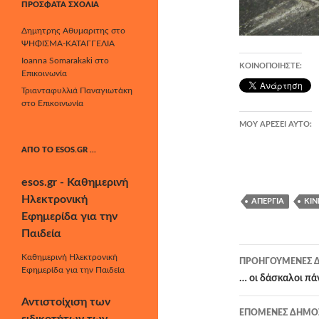
ΠΡΌΣΦΑΤΑ ΣΧΌΛΙΑ
Δημητρης Αθυμαριτης
στο
ΨΗΦΙΣΜΑ-ΚΑΤΑΓΓΕΛΙΑ
Ioanna Somarakaki
στο
ΚΟΙΝΟΠΟΙΉΣΤΕ:
Επικοινωνία
Τριανταφυλλιά Παναγιωτάκη
στο
Επικοινωνία
ΜΟΥ ΑΡΈΣΕΙ ΑΥΤΌ:
ΑΠΌ ΤΟ ESOS.GR …
esos.gr - Καθημερινή
Ηλεκτρονική
ΑΠΕΡΓΊΑ
ΚΙ
Εφημερίδα για την
Παιδεία
Πλοήγησ
Καθημερινή Ηλεκτρονική
ΠΡΟΗΓΟΎΜΕΝΕΣ Δ
Εφημερίδα για την Παιδεία
άρθρων
… οι δάσκαλοι πά
Αντιστοίχιση των
ΕΠΌΜΕΝΕΣ ΔΗΜΟΣ