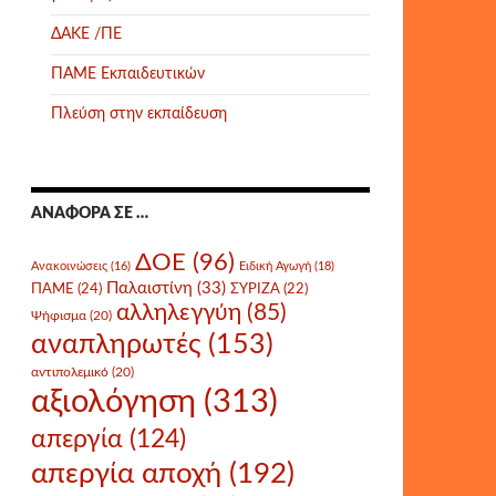
ΔΑΚΕ /ΠΕ
ΠΑΜΕ Εκπαιδευτικών
Πλεύση στην εκπαίδευση
ΑΝΑΦΟΡΆ ΣΕ …
ΔΟΕ
(96)
Ανακοινώσεις
(16)
Ειδική Αγωγή
(18)
Παλαιστίνη
(33)
ΠΑΜΕ
(24)
ΣΥΡΙΖΑ
(22)
αλληλεγγύη
(85)
Ψήφισμα
(20)
αναπληρωτές
(153)
αντιπολεμικό
(20)
αξιολόγηση
(313)
απεργία
(124)
απεργία αποχή
(192)