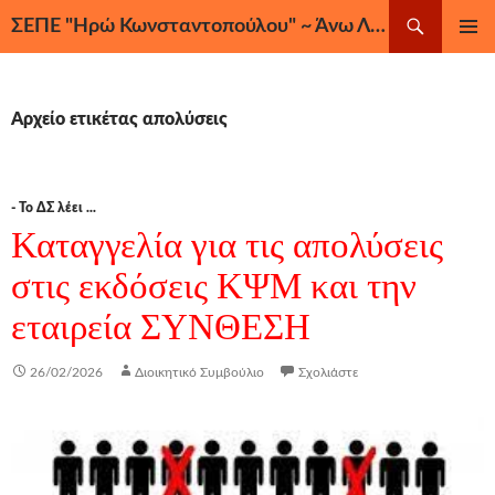
Μετάβαση
Αναζήτηση
ΣΕΠΕ "Ηρώ Κωνσταντοπούλου" ~ Άνω Λιόσια, Ζεφύρι, Φυλή
σε
ΚΎΡΙΟ
περιεχόμενο
ΜΕΝΟΎ
Αρχείο ετικέτας απολύσεις
- Το ΔΣ λέει ...
Καταγγελία για τις απολύσεις
στις εκδόσεις ΚΨΜ και την
εταιρεία ΣΥΝΘΕΣΗ
26/02/2026
Διοικητικό Συμβούλιο
Σχολιάστε