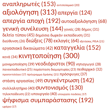
αναπληρωτές
(153)
αντιπολεμικό
(20)
αξιολόγηση
(313)
απεργία
(124)
απεργία αποχή
(192)
αυτοαξιολόγηση
(68)
γενική συνέλευση
(144)
δήμος
(31)
γονείς
(28)
δελτίο τύπου
(45)
δημόσια δωρεάν εκπαίδευση
(31)
διώξεις
(78)
εκλογές
(64)
διεύθυνση
(26)
εξετάσεις PISA
(21)
καταγγελία
(152)
εργασιακά δικαιώματα
(42)
κινητοποίηση
(300)
κενά
(34)
νεοδιόριστοι
(90)
μονιμοποίηση
(39)
νηπιαγωγοί
(28)
πειθαρχικό
(32)
πανεκπαιδευτικό
(25)
παράσταση διαμαρτυρίας
(23)
πρόσφυγες
(37)
πρόγραμμα δράσης
(21)
προσοντολόγιο
(17)
συγκέντρωση
(142)
στάση εργασίας
(49)
συντονισμός
(130)
συλλαλητήριο
(40)
υπουργείο
(40)
τηλεκπαίδευση
(22)
υπουργείο παιδείας
(17)
ψήφισμα συμπαράστασης
(192)
ωράριο
(17)