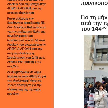
ποινικοπο
Λιοσίων που συμμετέχει στην
ΑΠΕΡΓΙΑ-ΑΠΟΧΗ από την
ατομική αξιολόγηση!
Για τη μή
Καταγγέλλουμε την
από την π
διευθύντρια εκπαίδευσης ΠΕ
ου
Δυτ. Αττικής κ. Κολιοπούλου
του 144
για την πειθαρχική δίωξη της
συναδέλφισσας μας
διευθύντριας στο 2ο ΔΣ Άνω
Λιοσίων που συμμετέχει στην
ΑΠΕΡΓΙΑ-ΑΠΟΧΗ από την
ατομική αξιολόγηση!
Συγκέντρωση στη ΔΙΠΕ Δυτ.
Αττικής την Τετάρτη 17/6
στις 9πμ
Δε συμμετέχουμε σε καμία
διαδικασία του ν.4823/21 για
την αξιολόγηση! Μέχρι τις
25/6 η αποτίμηση για την
αξιολόγηση της σχολικής
μονάδας