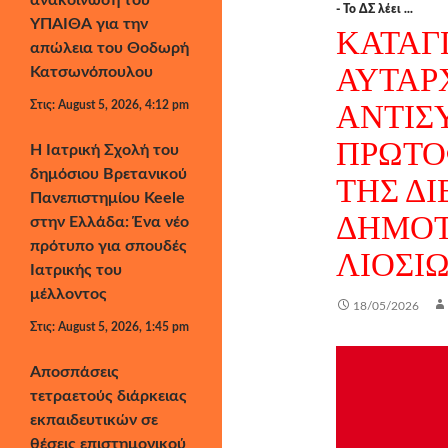
ανακοίνωση του
- Το ΔΣ λέει ...
ΥΠΑΙΘΑ για την
ΚΑΤΑΓΓ
απώλεια του Θοδωρή
ΑΥΤΑΡ
Κατσωνόπουλου
Στις: August 5, 2026, 4:12 pm
ΑΝΤΙΣ
ΠΡΩΤΟ
Η Ιατρική Σχολή του
δημόσιου Βρετανικού
ΤΗΣ ΔΙ
Πανεπιστημίου Keele
ΔΗΜΟΤ
στην Ελλάδα: Ένα νέο
πρότυπο για σπουδές
ΛΙΟΣΙ
Ιατρικής του
μέλλοντος
18/05/2026
Στις: August 5, 2026, 1:45 pm
Αποσπάσεις
τετραετούς διάρκειας
εκπαιδευτικών σε
θέσεις επιστημονικού