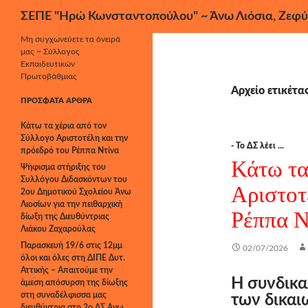
Αναζήτηση
ΣΕΠΕ "Ηρώ Κωνσταντοπούλου" ~ Άνω Λιόσια, Ζεφύ
Μετάβαση
Μη συγχωνεύετε τα όνειρά
μας ~ Σύλλογος
σε
Εκπαιδευτικών
περιεχόμενο
Πρωτοβάθμιας
Αρχείο ετικέτα
ΠΡΌΣΦΑΤΑ ΆΡΘΡΑ
Κάτω τα χέρια από τον
Σύλλογο Αριστοτέλη και την
- Το ΔΣ λέει ...
πρόεδρό του Ρέππα Ντίνα
Κάτω τα
Ψήφισμα στήριξης του
Συλλόγου Διδασκόντων του
Αριστοτ
2ου Δημοτικού Σχολείου Άνω
Λιοσίων για την πειθαρχική
Ρέππα Ν
δίωξη της Διευθύντριας
Λιάκου Ζαχαρούλας
Παρασκευή 19/6 στις 12μμ
02/07/2026
όλοι και όλες στη ΔΙΠΕ Δυτ.
Αττικής – Απαιτούμε την
Η συνδικα
άμεση απόσυρση της δίωξης
στη συναδέλφισσα μας
των δικα
διευθύντρια στο 2ο ΔΣ Άνω