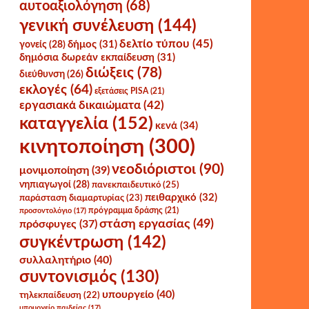
αυτοαξιολόγηση
(68)
γενική συνέλευση
(144)
δελτίο τύπου
(45)
δήμος
(31)
γονείς
(28)
δημόσια δωρεάν εκπαίδευση
(31)
διώξεις
(78)
διεύθυνση
(26)
εκλογές
(64)
εξετάσεις PISA
(21)
εργασιακά δικαιώματα
(42)
καταγγελία
(152)
κενά
(34)
κινητοποίηση
(300)
νεοδιόριστοι
(90)
μονιμοποίηση
(39)
νηπιαγωγοί
(28)
πανεκπαιδευτικό
(25)
πειθαρχικό
(32)
παράσταση διαμαρτυρίας
(23)
πρόγραμμα δράσης
(21)
προσοντολόγιο
(17)
στάση εργασίας
(49)
πρόσφυγες
(37)
συγκέντρωση
(142)
συλλαλητήριο
(40)
συντονισμός
(130)
υπουργείο
(40)
τηλεκπαίδευση
(22)
υπουργείο παιδείας
(17)