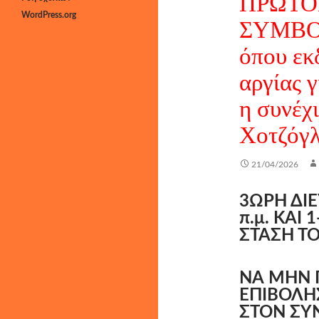
ΠΡΩΤΟ
WordPress.org
ΣΥΜΒΟΥ
όπου εκ
αργίας γ
η συνέχι
Χοτζόγλ
21/04/2026
3ΩΡΗ ΔΙΕ
π.μ. ΚΑΙ
ΣΤΑΣΗ Τ
ΝΑ ΜΗΝ 
ΕΠΙΒΟΛΗΣ
ΣΤΟΝ ΣΥ