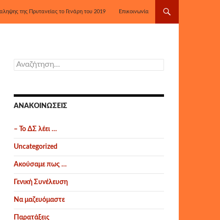
αληψης της Πρυτανείας το Γενάρη του 2019
Επικοινωνία
Αναζήτηση
για:
ΑΝΑΚΟΙΝΏΣΕΙΣ
– Το ΔΣ λέει …
Uncategorized
Ακούσαμε πως …
Γενική Συνέλευση
Να μαζευόμαστε
Παρατάξεις