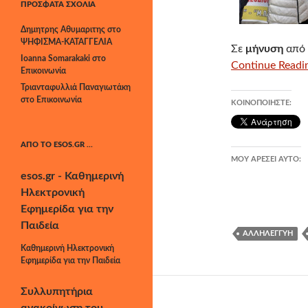
ΠΡΌΣΦΑΤΑ ΣΧΌΛΙΑ
Δημητρης Αθυμαριτης
στο
ΨΗΦΙΣΜΑ-ΚΑΤΑΓΓΕΛΙΑ
Σε
μήνυση
από 
Ioanna Somarakaki
στο
Continue Readin
Επικοινωνία
Τριανταφυλλιά Παναγιωτάκη
στο
Επικοινωνία
ΚΟΙΝΟΠΟΙΉΣΤΕ:
ΑΠΌ ΤΟ ESOS.GR …
ΜΟΥ ΑΡΈΣΕΙ ΑΥΤΌ:
esos.gr - Καθημερινή
Ηλεκτρονική
Εφημερίδα για την
Παιδεία
ΑΛΛΗΛΕΓΓΎΗ
Καθημερινή Ηλεκτρονική
Εφημερίδα για την Παιδεία
Συλλυπητήρια