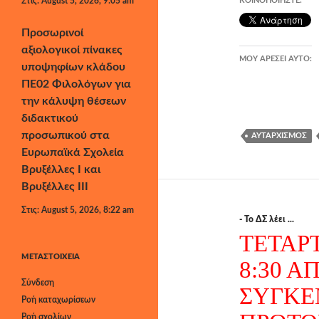
Στις: August 5, 2026, 9:05 am
ΚΟΙΝΟΠΟΙΉΣΤΕ:
Προσωρινοί
αξιολογικοί πίνακες
ΜΟΥ ΑΡΈΣΕΙ ΑΥΤΌ:
υποψηφίων κλάδου
ΠΕ02 Φιλολόγων για
την κάλυψη θέσεων
διδακτικού
προσωπικού στα
ΑΥΤΑΡΧΙΣΜΌΣ
Ευρωπαϊκά Σχολεία
Βρυξέλλες Ι και
Βρυξέλλες ΙΙΙ
Στις: August 5, 2026, 8:22 am
- Το ΔΣ λέει ...
ΤΕΤΑΡΤ
ΜΕΤΑΣΤΟΙΧΕΊΑ
8:30 Α
Σύνδεση
ΣΥΓΚΕ
Ροή καταχωρίσεων
Ροή σχολίων