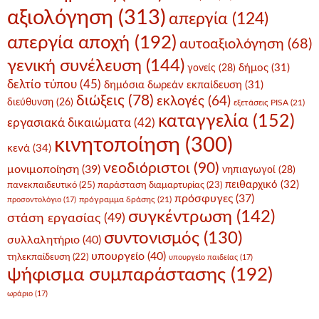
αξιολόγηση
(313)
απεργία
(124)
απεργία αποχή
(192)
αυτοαξιολόγηση
(68)
γενική συνέλευση
(144)
δήμος
(31)
γονείς
(28)
δελτίο τύπου
(45)
δημόσια δωρεάν εκπαίδευση
(31)
διώξεις
(78)
εκλογές
(64)
διεύθυνση
(26)
εξετάσεις PISA
(21)
καταγγελία
(152)
εργασιακά δικαιώματα
(42)
κινητοποίηση
(300)
κενά
(34)
νεοδιόριστοι
(90)
μονιμοποίηση
(39)
νηπιαγωγοί
(28)
πειθαρχικό
(32)
πανεκπαιδευτικό
(25)
παράσταση διαμαρτυρίας
(23)
πρόσφυγες
(37)
πρόγραμμα δράσης
(21)
προσοντολόγιο
(17)
συγκέντρωση
(142)
στάση εργασίας
(49)
συντονισμός
(130)
συλλαλητήριο
(40)
υπουργείο
(40)
τηλεκπαίδευση
(22)
υπουργείο παιδείας
(17)
ψήφισμα συμπαράστασης
(192)
ωράριο
(17)