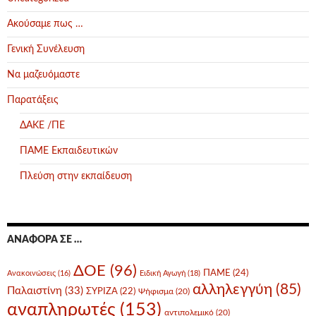
Ακούσαμε πως …
Γενική Συνέλευση
Να μαζευόμαστε
Παρατάξεις
ΔΑΚΕ /ΠΕ
ΠΑΜΕ Εκπαιδευτικών
Πλεύση στην εκπαίδευση
ΑΝΑΦΟΡΆ ΣΕ …
ΔΟΕ
(96)
ΠΑΜΕ
(24)
Ανακοινώσεις
(16)
Ειδική Αγωγή
(18)
αλληλεγγύη
(85)
Παλαιστίνη
(33)
ΣΥΡΙΖΑ
(22)
Ψήφισμα
(20)
αναπληρωτές
(153)
αντιπολεμικό
(20)