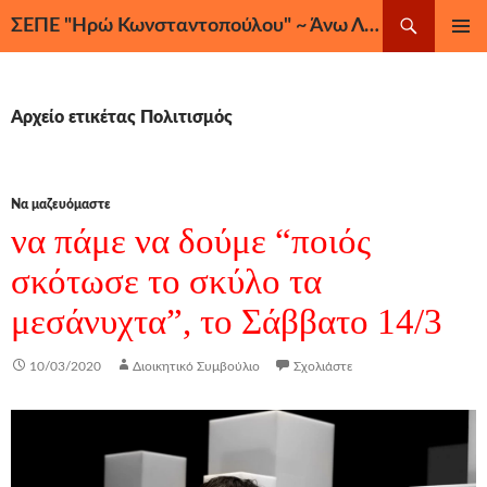
Μετάβαση
Αναζήτηση
ΣΕΠΕ "Ηρώ Κωνσταντοπούλου" ~ Άνω Λιόσια, Ζεφύρι, Φυλή
σε
ΚΎΡΙΟ
περιεχόμενο
ΜΕΝΟΎ
Αρχείο ετικέτας Πολιτισμός
Να μαζευόμαστε
να πάμε να δούμε “ποιός
σκότωσε το σκύλο τα
μεσάνυχτα”, το Σάββατο 14/3
10/03/2020
Διοικητικό Συμβούλιο
Σχολιάστε